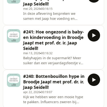
Jaap Seidell!
zelfs aan door alle verhalen online
mei 20, 2026
00:16:15
over kraanwater, zoetstoffen en
In deze aflevering bespreken we
frisdrank. Light frisdrank lijkt een slim
samen met Jaap hoe voeding en
alternatief, maar blijft zuur voor je
mondgezondheid veel sterker met
tanden, terwijl vruchtensappen vaak
elkaar verbonden zijn dan vaak wordt
verras
#241: Hoe ongezond is baby-
gedacht. We hebben het over de
en kindervoeding in Broodje
terugkeer van cariës bij kinderen, de
Jaap! met prof. dr. ir. Jaap
groeiende problemen met tanderosie
Seidell!
door zure dranken zoals frisdrank en
mei 13, 2026
00:16:32
vruchtensap, en waarom ook light
Babyhapjes in de supermarkt? Meer
frisdrank schadelijk kan zijn voor
suiker dan een verjaardagsfeestje van
tanden. Daarnaast komt aan bod hoe
een kleuter. Uit onderzoek van GGD
mondgezondheid samenhangt
Amsterdam blijkt: veel potjes, papjes
#240: Bottenbouillon hype in
en kindertoetjes zijn gewoon stiekeme
Broodje Jaap! met prof. dr. ir.
snoepjes. Veel fruithapjes bevat
Jaap Seidell!
toegevoegde suikers, dus je baby
apr. 22, 2026
00:19:07
begint al met een zoetekauw-carrière
Kijk we hebben weer een mooie hype
voordat-ie kan lopen. En die
te pakken. Influencers zweren bij
volwaardige maaltijdpotjes? Vaak net
bottenbouillon voor energie en