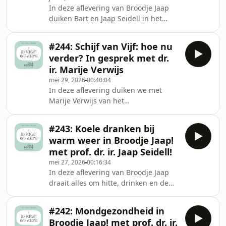
In deze aflevering van Broodje Jaap
voor een ander beleid rondom
duiken Bart en Jaap Seidell in het
traktaties, besloot de schooldirecteur
fenomeen “food noise”: waarom
na enkele negatieve reacties het voor
sommige mensen de hele dag bezig
#244: Schijf van Vijf: hoe nu
lijken met eten, cravings en
verder? In gesprek met dr.
voedselgedachten. Is dat een
ir. Marije Verwijs
individueel probleem, een gevolg van
mei 29, 2026
00:40:04
onze voedselomgeving of vooral
In deze aflevering duiken we met
slimme marketing? Aanleiding is een
Marije Verwijs van het
artikel van Wilma de Rek in de
Voedingscentrum in de vernieuwde
Volkskrant, waarin kritisch wordt
Schijf van Vijf en de discussie die
gekeken naar het medicaliseren van
#243: Koele dranken bij
daarop volgde. We praten over
norm
warm weer in Broodje Jaap!
waarom duurzaamheid tegenwoordig
met prof. dr. ir. Jaap Seidell!
expliciet wordt meegenomen in
mei 27, 2026
00:16:34
voedingsadviezen en waarom dat
In deze aflevering van Broodje Jaap
volgens het Voedingscentrum niet los
draait alles om hitte, drinken en de
te zien is van gezondheid. Ook
verwarring rondom ‘gezonde’
bespreken we de kritiek vanuit social
drankjes. Water blijft volgens Jaap
media, de rol van algoritmes en
#242: Mondgezondheid in
nog altijd de beste keuze, maar veel
waarom kleine
Broodje Jaap! met prof. dr. ir.
tieners twijfelen daar tegenwoordig