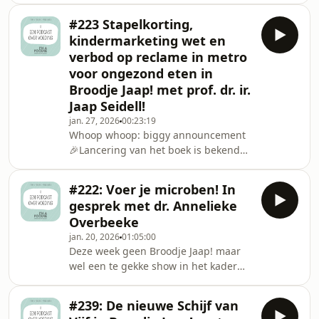
genoeg inhoud voor een hamster met
stralende huid. Restaurants hebben
trek. Gezond
#223 Stapelkorting,
cocktails op basis van bouillon op het
kindermarketing wet en
menu staan en jawel hoor in
verbod op reclame in metro
combinatie met warme
voor ongezond eten in
chocolademelk is ook een optie. Ik ken
Broodje Jaap! met prof. dr. ir.
de bouillonblokjes vooral als blokjes
zout en andere toevoegingen. Maar
Jaap Seidell!
als je het zelf maakt boost het dan je
jan. 27, 2026
00:23:19
gezondheid? Mooi haakje om
Whoop whoop: biggy announcement
🎉Lancering van het boek is bekend…
#tromgeroffel…. Wil jij aanwezig zijn
op ons lancering symposium? Laat
#222: Voer je microben! In
dan je emailadres achter en zodra de
gesprek met dr. Annelieke
verkoop start weet jij het als eerste!
Overbeeke
Het symposium vindt plaats op
jan. 20, 2026
01:05:00
dinsdag 29 september! Een show met
Deze week geen Broodje Jaap! maar
de 10 verboden haha. We gaan je
wel een te gekke show in het kader
alles ontnemen in deze show. In de
van ons nieuwe boek Eet als een
gemeente Amsterdam zal per 1 mei
expert 2.0! Tien jaar geleden, in de
een verbod zijn op rec
#239: De nieuwe Schijf van
eerste editie van Eet als een expert,