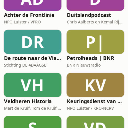
Achter de Frontlinie
Duitslandpodcast
NPO Luister / VPRO
Chris Aalberts en Kemal Rijken
DR
P|
De route naar de Via Gladiola: de officiële podcast van de 4Daagse
Petrolheads | BNR
Stichting DE 4DAAGSE
BNR Nieuwsradio
VH
KV
Veldheren Historia
Keuringsdienst van Waarde
Mart de Kruif, Tom de Kruif / National Geographic Historia, Corti Media
NPO Luister / KRO-NCRV