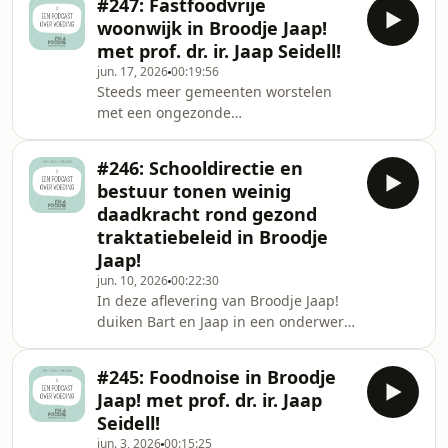
#247: Fastfoodvrije
show te luisteren.Broodje Jaap!:
woonwijk in Broodje Jaap!
iedere woensdag bellen we met
met prof. dr. ir. Jaap Seidell!
prof.dr. ir. Jaap Seidell en nemen we
jun. 17, 2026
00:19:56
de week door. We blikken vooruit,
Steeds meer gemeenten worstelen
maar kijken ook terug. In 15 minuten
met een ongezonde
nemen we dit met je door. Elke week
voedselomgeving. Fastfoodzaken,
opnieuw!I’m a Foodie is onafhankelijk
snackbars, donutwinkels en andere
en heef
#246: Schooldirectie en
verleiders lijken op elke straathoek te
bestuur tonen weinig
verschijnen, terwijl gezonde
daadkracht rond gezond
alternatieven vaak achterblijven. De
traktatiebeleid in Broodje
gemeente Haarlem wil daar
Jaap!
verandering in brengen met plannen
voor een fastfoodvrije zone in de
jun. 10, 2026
00:22:30
In deze aflevering van Broodje Jaap!
nieuwe wijk Haarlem-
duiken Bart en Jaap in een onderwerp
Spaarnwoude.Maar werkt zoiets
dat veel ouders zullen herkennen: het
eigenlijk? Is dit een vorm van be
traktatiebeleid op scholen. Aanleiding
#245: Foodnoise in Broodje
is de Week voor de Gezonde Jeugd én
Jaap! met prof. dr. ir. Jaap
Bart zijn eigen frustrerende ervaring
Seidell!
op de basisschool van zijn kinderen.
jun. 3, 2026
00:15:25
Ondanks brede steun onder ouders