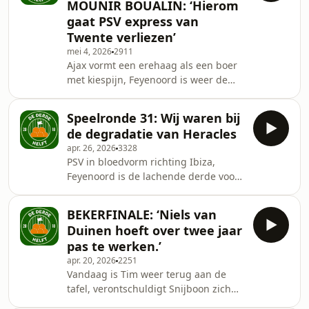
MOUNIR BOUALIN: ‘Hierom
inzetten op een overwinning van FC
gaat PSV express van
Twente en hebben we te maken met
Twente verliezen’
een klassieke salonremise. Het is
maandagavond, op naar een nieuwe
mei 4, 2026
2911
Ajax vormt een erehaag als een boer
aflevering van De Derde Helft. ✉️ Op
met kiespijn, Feyenoord is weer de
vrijdag kunnen ju
lachende derde voor plaats twee, en
de overperform-derby eindigt
Speelronde 31: Wij waren bij
onbeslist. Verder zijn de
de degradatie van Heracles
prehistorische druiven zuur voor
apr. 26, 2026
3328
Mammoet-John, en degradeert NAC
PSV in bloedvorm richting Ibiza,
officieus doordat paspoortgate - in
Feyenoord is de lachende derde voor
ieder geval in Nederland - gestrand
plek twee, en de hand van God wordt
lijkt. Het is maandagavond, yallah
in Breda opgevolgd door de voeten
naar een nieuwe aflevering van De
BEKERFINALE: ‘Niels van
van Godts. Verder pakt AZ toch een
Derde Helft. ✉️ Op vrijdag kunne
Duinen hoeft over twee jaar
nul-punt-nulletje deze week, Oops
pas te werken.’
Matisse Didden again en waren wij de
apr. 20, 2026
2251
degradatiespoken van Heracles. Het is
Vandaag is Tim weer terug aan de
zondagavond, Koningsnacht, we zijn
tafel, verontschuldigt Snijboon zich
met de sneltrein van het Asito stadion
aan de backs en maakt Gijs een leuk
in Almelo naar onze studio geraced