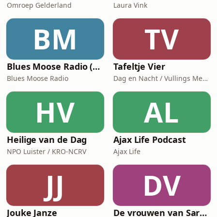
Omroep Gelderland
Laura Vink
BM
TV
Blues Moose Radio (Blues music)
Tafeltje Vier
Blues Moose Radio
Dag en Nacht / Vullings Media
HV
AL
Heilige van de Dag
Ajax Life Podcast
NPO Luister / KRO-NCRV
Ajax Life
JJ
DV
Jouke Janze
De vrouwen van Saramacca