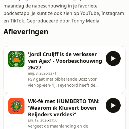
maandag de nabeschouwing in je favoriete
podcastapp. Je kunt ze ook zien op YouTube, Instagram
en TikTok. Geproduceerd door Tonny Media.
Afleveringen
'Jordi Cruijff is de verlosser
van Ajax' - Voorbeschouwing
26/27
aug. 3, 2026
3271
PSV gaat met bibberende Bosz voor
vier-op-een-rij, Feyenoord heeft de
geest van Arne Slot terug op de bank,
en in Amsterdam spelen ze
WK-fé met HUMBERTO TAN:
Cruijffiaans roulette. Verder is het
'Waarom ik Kluivert boven
Staalvlechter Dick tegen Tata Steel
Reijnders verkies?'
Telstar, kijkt iedereen bij ADO
jun. 12, 2026
3156
&lsquo;eit&rsquo; of
Vergeet de maanlanding en de
&lsquo;uit&rsquo; naar weer een