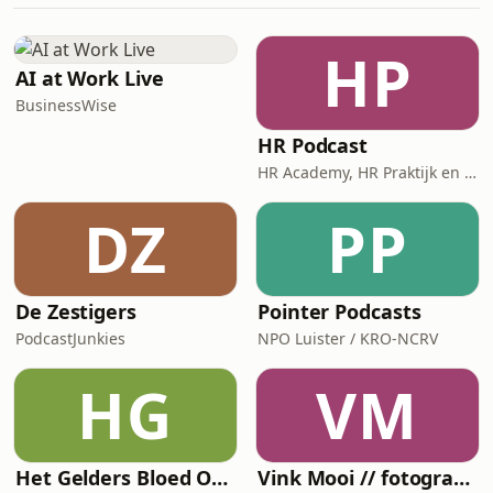
van paspoortgate. Het is
maandagavond, op naar een nieuwe
HP
aflevering van De Derde Helft. ✉️ Op
AI at Work Live
vrijdag kunnen jullie met ons via
BusinessWise
HR Podcast
HR Academy, HR Praktijk en CHRO
DZ
PP
De Zestigers
Pointer Podcasts
PodcastJunkies
NPO Luister / KRO-NCRV
HG
VM
Het Gelders Bloed Orkest
Vink Mooi // fotografiepodcast die verder gaat dan het kader