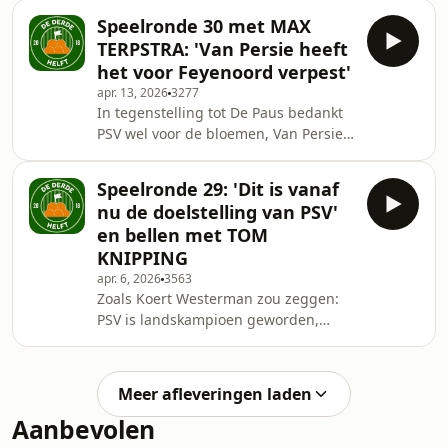
woordgrapje over NEC. Op naar een
voor een
Speelronde 30 met MAX
nieuwe aflevering van De Derde Helft.
TERPSTRA: 'Van Persie heeft
✉️ Op vrijdag kunnen jullie met ons
het voor Feyenoord verpest'
via Substack vooruitblikken op het
apr. 13, 2026
3277
aankomende Eredivisie-weekend. Gijs,
In tegenstelling tot De Paus bedankt
Tim, Snijboon, Pepijn en RogierPablo
PSV wel voor de bloemen, Van Persie
zullen hier allemaal
is woedend dat Gozubuyuk overal de
&eacute;&eacute;n ding delen waar
puntjes op zet, behalve op de i en
ze naar uitkijken in d
Speelronde 29: 'Dit is vanaf
Ajax wint de trage Remko Pasvoor
nu de doelstelling van PSV'
derby. Verder spelen Keesie en Clasie
en bellen met TOM
Heerenveen overhoop, heeft Pepijn
KNIPPING
een nieuwe regel voor de
apr. 6, 2026
3563
scheenbescherm, was RogierPablo te
Zoals Koert Westerman zou zeggen:
zien op Indonesische staatstelevisie,
PSV is landskampioen geworden,
dus welkom aan alle nieuwe
Feyenoord en Volendam delen de
Indonesische kijkers en heb
Paas-punten en Mammoet-John mag
door voor de Europese plaatsen.
Meer afleveringen laden
Verder ging Pasveer ruim op tijd weg
Aanbevolen
van huis, maar dat mocht niet baten
en bellen wij met de geestelijk vader