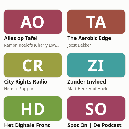
schuldgevoel tegenover je eerste
kindje bij het krijgen van een tweede
AO
TA
en hoe ze dit nu kan loslaten. Natalia
leerde doorheen de jaren haar
grenzen
Alles op Tafel
The Aerobic Edge
Ramon Roelofs (Charly Lownoise)
Joost Dekker
CR
ZI
City Rights Radio
Zonder Invloed
Here to Support
Mart Heuker of Hoek
HD
SO
Het Digitale Front
Spot On | De Podcast