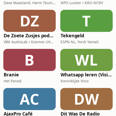
Dave Maasland, Harm Teunis / Corti Media
NPO Luister / KRO-NCRV
DZ
T
De Zoete Zusjes podcast
Tekengeld
VBK AudioLab / Kosmos Uitgevers
ESPN NL, Yordi Yamali
B
WL
Branie
Whatsapp leren (Visio Podcast)
Het Parool
Koninklijke Visio
AC
DW
AjaxPro Café
Dit Was De Radio