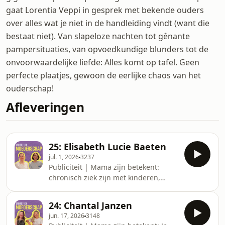
gaat Lorentia Veppi in gesprek met bekende ouders
over alles wat je niet in de handleiding vindt (want die
bestaat niet). Van slapeloze nachten tot gênante
pampersituaties, van opvoedkundige blunders tot de
onvoorwaardelijke liefde: Alles komt op tafel. Geen
perfecte plaatjes, gewoon de eerlijke chaos van het
ouderschap!
Afleveringen
25: Elisabeth Lucie Baeten
jul. 1, 2026
3237
Publiciteit | Mama zijn betekent:
chronisch ziek zijn met kinderen,
afscheid nemen van de peuterfase en
v&eacute;&eacute;l online
24: Chantal Janzen
shoppen.&nbsp; In deze aflevering
jun. 17, 2026
3148
van &ldquo;Ongefilterd