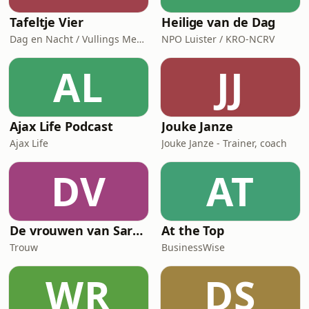
Tafeltje Vier
Heilige van de Dag
Dag en Nacht / Vullings Media
NPO Luister / KRO-NCRV
AL
JJ
Ajax Life Podcast
Jouke Janze
Ajax Life
Jouke Janze - Trainer, coach
DV
AT
De vrouwen van Saramacca
At the Top
Trouw
BusinessWise
WR
DS