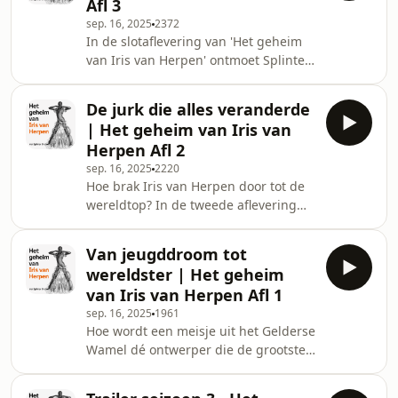
Afl 3
aan mode-icoon Iris van Herpen. In
sep. 16, 2025
2372
deze bonusaflevering deelt zij nog
In de slotaflevering van 'Het geheim
meer over haar creatieve proces,
van Iris van Herpen' ontmoet Splinter
inspiratiebronnen en haar werk voor
Chabot eindelijk de fashion designer
sterren als Beyoncé en Lady Gaga. ✨
zelf, in haar atelier aan het
Zelf de be
De jurk die alles veranderde
Amsterdamse IJ. In een openhartig
| Het geheim van Iris van
gesprek onthult Iris waar haar
Herpen Afl 2
inspiratie vandaan komt, hoe ze werkt
sep. 16, 2025
2220
en hoe samenwerkingen met sterren
Hoe brak Iris van Herpen door tot de
als Björk, Lady Gaga en Beyoncé tot
wereldtop? In de tweede aflevering
leven kwamen. Samen met curator
van 'Het geheim van Iris van Herpen'
Charlotte Martens van Kunsthal
volgt Splinter Chabot haar reis: van
Rotterdam duikt Spli
Van jeugddroom tot
de eerste baanbrekende collecties tot
wereldster | Het geheim
de iconische 3D-geprinte jurk die
van Iris van Herpen Afl 1
haar internationale doorbraak werd.
sep. 16, 2025
1961
Met verhalen van PR-expert Davy
Hoe wordt een meisje uit het Gelderse
Hezemans, stylist Danie Bles,
Wamel dé ontwerper die de grootste
museumdirecteur Edwin van Huis en
sterren ter wereld kleedt? In deze
actrice Carice van Houten wordt
eerste aflevering van 'Het geheim van
duidelijk hoe vi