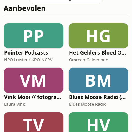
staat elke dag oog in oog met de 17e
Magroun
Aanbevolen
eeuwse kunstenaar en kent hem
daardoor waarschijnlijk het beste. Hij
neemt ons mee in de geheimen van
de ietwat gekke Rembrandt. Met:
PP
HG
Epco Runia
Pointer Podcasts
Het Gelders Bloed Orkest
NPO Luister / KRO-NCRV
Omroep Gelderland
VM
BM
Vink Mooi // fotografiepodcast die verder gaat dan het kader
Blues Moose Radio (Blues music)
Laura Vink
Blues Moose Radio
TV
HV