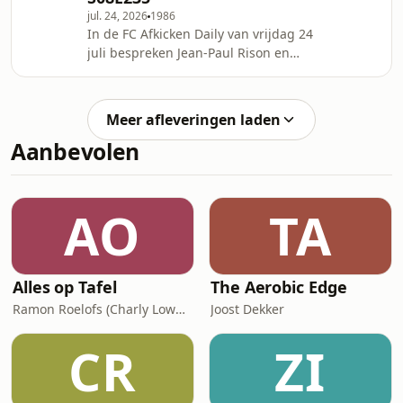
Intro (00:00) Ado Den Haag (04:54)
jul. 24, 2026
1986
Ajax (12:08) AZ (24:
In de FC Afkicken Daily van vrijdag 24
juli bespreken Jean-Paul Rison en
Kenneth Lentze het laatste
voetbalnieuws. Met vandaag onder
meer de overwinning van Ajax,
Meer afleveringen laden
Twente dat teleurstelt tegen
Aanbevolen
Ferencv&aacute;ros, de harde
woorden van Ten Hag, Koopmeiners
die in de belangstelling staat van
Club Brugge, meer transfernieuws en
AO
TA
Klopp is de nieuwe bondscoach van
Duitsland!&nbsp; (0:00) Intro (0:20)
Vojv
Alles op Tafel
The Aerobic Edge
Ramon Roelofs (Charly Lownoise)
Joost Dekker
CR
ZI