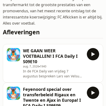
transfermarkt tot de grootste prestaties van een
promovendus, van het meest recente ontslag tot de
interessantste koerswijziging: FC Afkicken is er altijd bij.
Alles over voetbal.
Afleveringen
WE GAAN WEER
VOETBALLEN! I FCA Daily I
S09E10
aug. 7, 2026
1940
In de FCA Daily van vrijdag 7
augustus bespreken Lars van Velsum,
Jean-Paul Rison en Kenneth Lentze
het laatste voetbalnieuws! Van onder
Feyenoord special over
het AFAS Stadion van AZ bespreken
transferbeleid Rigaux en
we het aankomende seizoen van de
Twente en Ajax in Europa! I
Alkmaarders, blikken we terug op Ajax
FCA Daily I S09E09
en FC Twente die een makkie hadden