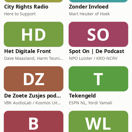
City Rights Radio
Zonder Invloed
Here to Support
Mart Heuker of Hoek
HD
SO
Het Digitale Front
Spot On | De Podcast
Dave Maasland, Harm Teunis / Corti Media
NPO Luister / KRO-NCRV
DZ
T
De Zoete Zusjes podcast
Tekengeld
VBK AudioLab / Kosmos Uitgevers
ESPN NL, Yordi Yamali
B
WL