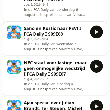
aug. 6, 2026
1945
in Europa en WE GAAN WEER
In de FCA Daily van donderdag 6
VOETBALLEN IN DE EREDIVISIE EN
augustus bespreken Lars van Velsum,
KKD! Dat en nog veel meer in de
Jean-Paul Rison en Stan Wagtman het
nieuwe Daily! Doe mee aan Coach va
laatste voetbalnieuws! We nemen op
Sano en Kostic naar PSV! I
in Rotterdam voor de Kuip en
FCA Daily I S09E08
bespreken het laatste Feyenoord-
aug. 5, 2026
2064
nieuws. De transfer van Read gaat
In de FCA Daily van woensdag 5
niet door en wat verwachten wij
augustus bespreken Mart ten Have,
aankomend seizoen van de
Mounir Boualin en Rik Elfrink het
Rotterdammers? Verder beschouwen
laatste voetbalnieuws! Met vandaag
we voor Ajax en FC Twente die
NEC staat voor lastige, maar
de wedstrijd van NEC tegen
vanavond in actie komen in de
geen onmogelijke wedstrijd
Olympiakos van gister, PSV dat op
Europese kwalifi
I FCA Daily I S09E07
&eacute;&eacute;n dag twee spelers
aug. 4, 2026
1737
keurt en gaat Reijnders naar de
In de FCA Daily van dinsdag 4
Premier League en Bouhoudane die
augustus bespreken Mart ten Have,
op weg is naar Cambuur! Dat en nog
Lars van Velsum en Sieb Uenk&nbsp;
veel meer in de nieuwe Daily! Dat en
het laatste voetbalnieuws! Met
nog veel meer in de nieuwe Daily!
Ajax-special over Julian
vandaag NEC dat het in de
Brandt, Ter Stegen, Míchel
Champions League opneemt tegen