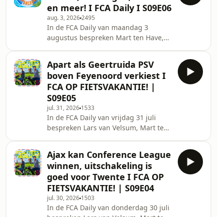
en meer! I FCA Daily I S09E06
Olympiakos, Ajax dat Ter Stegen
aug. 3, 2026
2495
eindelijk binnen heeft en zich hard
In de FCA Daily van maandag 3
opstelt in de onderhandelingen met
augustus bespreken Mart ten Have,
PSG over Mika Godts. Verder gaat het
Stan Wagtman, Lars Jesse van Eijden
over Feyenoord dat een persoonlijk
en Daan Sutorius het laatste
akkoord zou hebben met de
Apart als Geertruida PSV
voetbalnieuws! Met vandaag AZ dat
Oostenrijkse
boven Feyenoord verkiest I
het tiental van PSV overklast heeft in
FCA OP FIETSVAKANTIE! |
de strijd om de Johan Cruijff-schaal.
S09E05
Ook bespreken we het nieuws dat
jul. 31, 2026
1533
Louis van Gaal bereid zou zijn om
In de FCA Daily van vrijdag 31 juli
bondscoach te worden. Verder gaat
bespreken Lars van Velsum, Mart ten
het over Ajax, die voor het weekend
Have en Sieb Uenk het laatste
stuntte met de komst van
voetbalnieuws. Ajax won gister
Ajax kan Conference League
overtuigend in eigen huis van
winnen, uitschakeling is
Vojvodina met Oscar Gloukh en Mika
goed voor Twente I FCA OP
Godts als uitblinkers. Shelbourne FC
FIETSVAKANTIE! | S09E04
is de volgende horde voor de
jul. 30, 2026
1503
Amsterdammers. FC Twente slaagde
In de FCA Daily van donderdag 30 juli
er, ondanks de late goals van