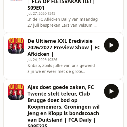
| FCA OP FIETSVAKANTIE! |
Britse media. Hij moet overkomen van
S09E01
het gedegradeerde Wolverhampton
jul. 27, 2026
1545
Wanderers en zou in Amsterdam de
In de FC Afkicken Daily van maandag
concurrentiestrijd moeten aangaan
27 juli bespreken Lars van Velsum,
met een andere nieuwe spits, Marcos
Mart ten Have en Jean-Paul Rison het
Leonardo. NEC he
voetbalnieuws van afgelopen
De Ultieme XXL Eredivisie
weekend! Zo werden er verschillende
2026/2027 Preview Show | FC
oefenwedstrijden gespeeld, kan
Afkicken |
Givairo Read een transfer maken naar
jul. 24, 2026
10326
de Premier League en gaat FCA
&nbsp; Zoals jullie van ons gewend
eindelijk op fietsvakantie! Doe mee
zijn we er weer met de grote
aan Coach van het Jaar
Eredivisie Preview Show. We
via&nbsp;https://www.coachvanhetjaar.nl/xxlSee
bespreken elke club, nemen ruim de
omnystudio.com/listener
Ajax doet goede zaken, FC
tijd en beantwoorden al jullie vragen.
Twente stelt teleur, Club
We doen voorspellingen over de
Brugge doet bod op
ranglijst en bespreken van welke
Koopmeiners, Groningen wil
spelers we het meeste gaan
Jeng en Klopp is bondscoach
verwachten! &nbsp; Doe mee aan
Coach van het Jaar via
van Duitsland | FCA Daily |
www.coachvanhetjaar.nl/xxl &nbsp;
S08E235