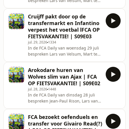
bespreken Lars van Velsum, Mart ten
Weghorst en Vennegoor of Hesselink,
Have en Sieb Uenk het laatste
niet in om het tij te keren tegen Fer
voetbalnieuws. Vanavond komen Ajax
Cruijff pakt door op de
en FC Twente in actie tegen
transfermarkt en Infantino
respectievelijk Vojvodina en
verpest het voetbal lFCA OP
Ferencv&aacute;ros, In Amsterdam
FIETSVAKANTIE! | S09E03
lijkt Mika Godts - voorlopig - nergens
jul. 29, 2026
1334
heen te gaan. Ook bespreken we
In de FCA Daily van woensdag 29 juli
transfer-updates omtrent Bart van
bespreken Lars van Velsum, Mart ten
Rooij. Verder blikken we vooruit op de
Have en Sieb Uenk het laatste
wedstrijd van FC Twente, dat
voetbalnieuws. Ajax heeft de
Arokodare huren van
Nigeriaanse spits Tolu Arokadare -
Wolves slim van Ajax | FCA
met nummer 99 - gepresenteerd. Ook
OP FIETSVAKANTIE! | S09E02
is Bart van Rooij in beeld bij de
jul. 28, 2026
1448
Amsterdammers, waar Kian Fitz-Jim
In de FCA Daily van dinsdag 28 juli
juist vertrokken is. Hij lijkt voor zo'n
bespreken Jean-Paul Rison, Lars van
drie miljoen te verkassen naar het
Velsum en Mart ten Have het laatste
Italiaanse Torino.&nbsp; Er is meer
voetbalnieuws. Ajax is dicht bij de
transfernieuws: De
FCA bezoekt oefenduels en
komst van de Nigeriaanse spits Tolu
transfer voor Givairo Read(?)
Arokodare, melden verschillende