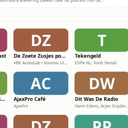
or deze extra aflevering zoeken naar de podcast met de
g op de draai van historica Marie-Cecile van Hintum? En
diths vader ondergedoken zat? Dat en meer hoor je in
DZ
T
ast
De Zoete Zusjes podcast
Tekengeld
VBK AudioLab / Kosmos Uitgevers
ESPN NL, Yordi Yamali
AC
DW
Whatsapp leren (Visio Podcast)
AjaxPro Café
Dit Was De Radio
AjaxPro
Harm Edens, Arjan Snijders, R
DZ
PP