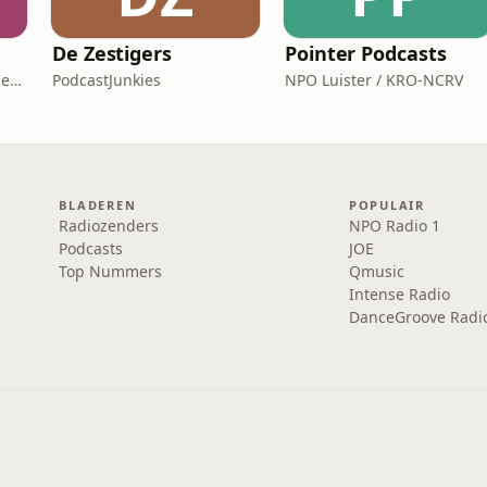
De Zestigers
Pointer Podcasts
HR Academy, HR Praktijk en CHRO
PodcastJunkies
NPO Luister / KRO-NCRV
BLADEREN
POPULAIR
Radiozenders
NPO Radio 1
Podcasts
JOE
Top Nummers
Qmusic
Intense Radio
DanceGroove Radi