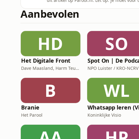
dit artikel op Parool.nl. Let op: je moet vo
naam 'Parool Podcast'. Hoe kijkt Judith teru
Aanbevolen
wat is er gebeurd met de mensen bij wie Ju
een s
HD
SO
Het Digitale Front
Spot On | De Podc
Dave Maasland, Harm Teunis / Corti Media
NPO Luister / KRO-NCRV
B
WL
Branie
Het Parool
Koninklijke Visio
AA
HP