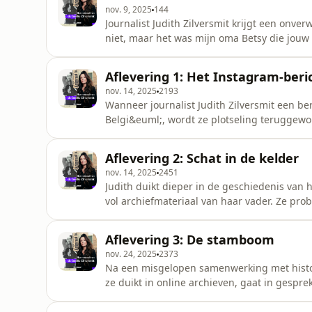
nov. 9, 2025
144
Journalist Judith Zilversmit krijgt een onver
niet, maar het was mijn oma Betsy die jouw 
katapulteert Judith rechtstreeks haar famili
ze ermee? Samen met podcastmaker Annet R&
Aflevering 1: Het Instagram-beri
verraad &eacute;
nov. 14, 2025
2193
Wanneer journalist Judith Zilversmit een b
Belgi&euml;, wordt ze plotseling teruggewo
beweert dat haar eigen oma &mdash; Betsy 
heeft verraden tijdens de Tweede Wereldoorl
Aflevering 2: Schat in de kelder
met haar partner, haar moede
nov. 14, 2025
2451
Judith duikt dieper in de geschiedenis van 
vol archiefmateriaal van haar vader. Ze prob
sporen van de vrouw die haar grootvader v
foto&rsquo;s, maar worstelt ook met het gev
Aflevering 3: De stamboom
familiegeschiedenis.&nbsp;
nov. 24, 2025
2373
Na een misgelopen samenwerking met histori
ze duikt in online archieven, gaat in gespr
achterneef, Ron Zilversmit. Een bezoek beves
inkijkje in de geschiedenis van hun gedeeld