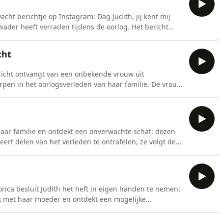
wacht berichtje op Instagram: Dag Judith, jij kent mij
vader heeft verraden tijdens de oorlog. Het bericht
egeschiedenis in en laat haar niet meer los. Wat moet
ouml;st start ze een zoektocht naar vroeger, naar
cht
ericht ontvangt van een onbekende vrouw uit
rpen in het oorlogsverleden van haar familie. De vrouw
Stratermans &mdash; de Joodse familie van Judith
og. Judith duikt vol in haar familiegeschiedenis, praat
haar familie en ontdekt een onverwachte schat: dozen
eert delen van het verleden te ontrafelen, ze volgt de
erraadde, ontdekt persoonlijke documenten, brieven en
oel dat ze geen grip heeft op haar eigen
ca besluit Judith het heft in eigen handen te nemen:
ek met haar moeder en ontdekt een mogelijke
tigt het: hij is inderdaad familie. Hij geeft een nieuw
e familie.&nbsp;&nbsp; Judith krijgt ook hulp van Esti