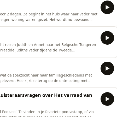
 voor 2 dagen. Ze begint in het huis waar haar vader met
n eigen woning waren gezet. Het wordt nu bewoond
de Joodse geschiedenis van het pand en zelfs contact
 reactie van Borg, wiens oma Judiths vader verraadde.
cht reizen Judith en Annet naar het Belgische Tongeren
rraadde Judiths vader tijdens de Tweede
ok best een gekke situatie. Ze rijdt Judith en Annet
 speelden in allebei hun familiegeschiedenissen,
h wat de zoektocht naar haar familiegeschiedenis met
geleverd. Hoe kijkt ze terug op de ontmoeting met
rug naar haar moeder en spreekt opnieuw met Rogier,
constructie en zoektocht waren. Psycholoog en
: Luisteraarsvragen over Het verraad van
 Podcast'. Te vinden in je favoriete podcastapp, of via