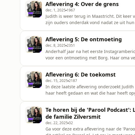
Aflevering 4: Over de grens
van Joods Maatschapp
dec. 1, 2025
1967
Judith is weer terug in Maastricht. Dit keer
zijn ouders onderdak vond nadat ze uit hu
door Fred Grunfeld, die heel veel weet van 
heeft gehad met Judiths vader. Judith krijgt
Aflevering 5: De ontmoeting
Ze wil graag af
dec. 8, 2025
2351
Anderhalf jaar na het eerste Instagramberi
voor een ontmoeting met Borg. Haar oma ve
Wereldoorlog. Borg is&nbsp;nerveus. Het is o
rond en wijst plekken aan die een grote rol
Aflevering 6: De toekomst
waaronder het gesloopte caf&eacut
dec. 15, 2025
2187
In deze laatste aflevering onderzoekt Judit
haar heeft gedaan en wat die haar heeft op
Borg? En hoe is de situatie nu? Ze keert te
die van dichtbij hebben gezien hoe deze re
Te horen bij de 'Parool Podcast'
specialist Inez Schelfhout le
de familie Zilversmit
dec. 22, 2025
32
Ga voor deze extra aflevering naar de 'Parool