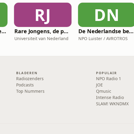
RJ
DN
Het Verhaal van de Schaal
Rare Jongens, de podcast
De Nederlandse bewaaksters van Auschwitz
Universiteit van Nederland
NPO Luister / AVROTROS
BLADEREN
POPULAIR
Radiozenders
NPO Radio 1
Podcasts
JOE
Top Nummers
Qmusic
Intense Radio
SLAM! WKNDMX