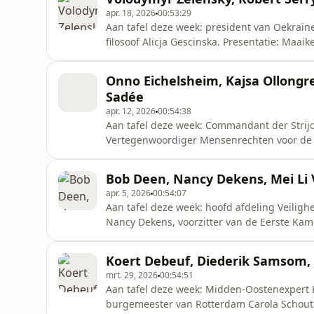
veel meer gesprekk
apr. 18, 2026
00:53:29
Aan tafel deze week: president van Oekraïn
filosoof Alicja Gescinska. Presentatie: Maaike Schoon Wil je meer weten over de gasten in
Buitenhof? Op onze website vind je meer inf
je vindt er natuurlijk nog veel meer gesprekken: http
Onno Eichelsheim, Kajsa Ollongre
uitgebreid gespr
Sadée
apr. 12, 2026
00:54:38
Aan tafel deze week: Commandant der Strij
Vertegenwoordiger Mensenrechten voor de 
Oorlogsherstelrecht Liesbeth Zegveld, dire
Reders Annet Koster, Europa-journalist en Hongarije-kenn
Bob Deen, Nancy Dekens, Mei Li V
Wil je meer weten over de gasten in Buiten
apr. 5, 2026
00:54:07
Aan tafel deze week: hoofd afdeling Veiligh
Nancy Dekens, voorzitter van de Eerste Kamer
Presentatie: Joost Vullings Wil je meer weten over de gasten in Buitenhof? Op onze website vind je
meer informatie. Daar kan je deze aflevering
Koert Debeuf, Diederik Samsom, 
gesprekken
mrt. 29, 2026
00:54:51
Aan tafel deze week: Midden-Oostenexpert 
burgemeester van Rotterdam Carola Schouten, her