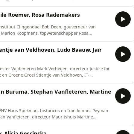
skia Belleman, raadsheer aan het Gerechtshof
amenga Tweede Kamerlid voor D66 en NOS-
ile Roemer, Rosa Rademakers
correspondent Afrika Elles van Gelder. Presentatie: Twan Huys Wil je meer wet
 Instituut Clingendael Bob Deen, gouverneur van
ie Marion Koopmans, topwetenschapper Rosa
 deze aflevering ook terugkijken en je vindt er
ientje van Veldhoven, Ludo Baauw, Jaïr
ter Wijdemeren Mark Verheijen, directeur Justice for
t en Groene Groei Stientje van Veldhoven, IT-
randers. Presentatie: Joost Vullings
hof? Op onze website vind je meer informatie. Daar kan
an Buruma, Stephan Vanfleteren, Martine
 FNV Hans Spekman, historicus en Iran-kenner Peyman
phan Vanfleteren, directeur Mauritshuis Martine
levering ook terugkijken en je vindt er natuurlijk nog
, Alicja Gescinska