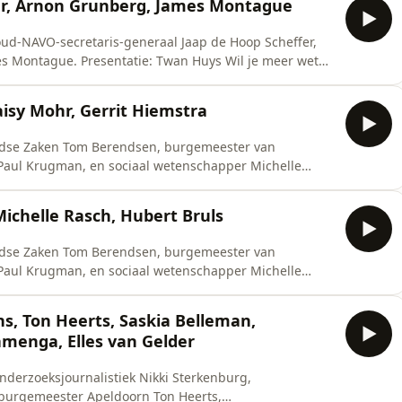
fer, Arnon Grunberg, James Montague
, oud-NAVO-secretaris-generaal Jaap de Hoop Scheffer,
 Huys Wil je meer weten
e vind je meer informatie. Daar kan je deze aflevering
 veel meer gesprekken: https://bit.ly/buitenhof-7-juni-
aisy Mohr, Gerrit Hiemstra
andse Zaken Tom Berendsen, burgemeester van
Paul Krugman, en sociaal wetenschapper Michelle
 deze aflevering ook terugkijken en je vindt er
chelle Rasch, Hubert Bruls
andse Zaken Tom Berendsen, burgemeester van
Paul Krugman, en sociaal wetenschapper Michelle
 deze aflevering ook terugkijken en je vindt er
, Ton Heerts, Saskia Belleman,
enga, Elles van Gelder
nderzoeksjournalistiek Nikki Sterkenburg,
urgemeester Apeldoorn Ton Heerts,