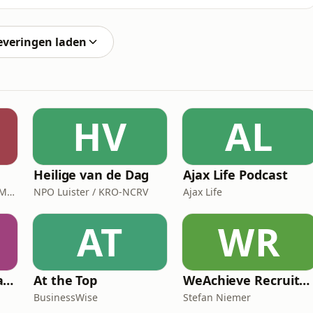
terugkijken en je vindt er natuurlijk nog veel meer
everingen laden
HV
AL
Heilige van de Dag
Ajax Life Podcast
Dag en Nacht / Vullings Media
NPO Luister / KRO-NCRV
Ajax Life
AT
WR
De vrouwen van Saramacca
At the Top
WeAchieve Recruitment Marketing Podcast
BusinessWise
Stefan Niemer