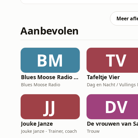
Maaike Schoon Wil je meer weten over de gasten in Buitenhof? Op onze website vind je meer
informatie. Daar kan je deze aflevering ook 
gesprekken: https://bit.ly/4cbDi
Meer afl
Aanbevolen
BM
TV
Blues Moose Radio (Blues music)
Tafeltje Vier
Blues Moose Radio
JJ
DV
Jouke Janze
Jouke Janze - Trainer, coach
Trouw