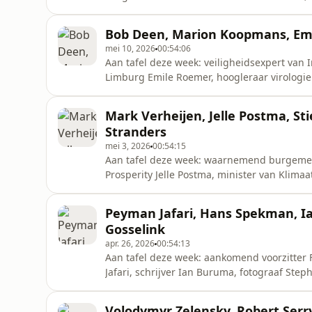
rechtbankverslaggever van De Telegraaf Sa
Amsterdam Annemarieke Kleene, Mpanzu B
Bob Deen, Marion Koopmans, Em
mei 10, 2026
00:54:06
Aan tafel deze week: veiligheidsexpert van
Limburg Emile Roemer, hoogleraar virolog
Rademakers. Presentatie: Maaike Schoon Wil je meer weten over de gasten in Buitenhof? Op onze
website vind je meer informatie. Daar kan je
Mark Verheijen, Jelle Postma, St
natuurlijk nog veel meer gesprekken: ht
Stranders
mei 3, 2026
00:54:15
Aan tafel deze week: waarnemend burgemees
Prosperity Jelle Postma, minister van Klimaa
ondernemer Ludo Baauw, directeur Theater Na de Dam Jaïr St
Wil je meer weten over de gasten in Buiten
Peyman Jafari, Hans Spekman, I
je deze aflevering ook
Gosselink
apr. 26, 2026
00:54:13
Aan tafel deze week: aankomend voorzitter
Jafari, schrijver Ian Buruma, fotograaf Ste
Gosselink. Presentatie: Twan Huys Wil je meer weten over de gasten in Buitenhof? Op onze website
vind je meer informatie. Daar kan je deze af
Volodymyr Zelensky, Robert Serry