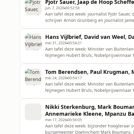
Pjotr Sauer, Jaap de Hoop Schef
je vindt er nat
jun. 7, 2026
00:52:58
Aan tafel deze week: journalist Pjotr Sauer
schrijver Arnon Grunberg en journalist James Montague. Presentatie: Twan
over de gasten in Buitenhof? Op onze websit
ook terugkijken en je vindt er natuurlijk nog
Hans Vijlbrief, David van Weel, D
26 Tij
mei 31, 2026
00:54:21
Aan tafel deze week: Minister van Buitenl
Nijmegen Hubert Bruls, Nobelprijswinnaar 
Rasch. Presentatie: Maaike Schoon. Wil je meer weten over de gasten in Buitenhof? Op onze
website vind je meer informatie. Daar kan je
Tom Berendsen, Paul Krugman, Mi
natuurlijk nog veel meer gesprekken: https
mei 24, 2026
00:54:17
Aan tafel deze week: Minister van Buitenl
Nijmegen Hubert Bruls, Nobelprijswinnaar 
Rasch. Presentatie: Maaike Schoon. Wil je meer weten over de gasten in Buitenhof? Op onze
website vind je meer informatie. Daar kan je
Nikki Sterkenburg, Mark Boumans
natuurlijk nog veel meer gesprekken: https
Annemarieke Kleene, Mpanzu Bam
mei 17, 2026
00:56:05
Aan tafel deze week: bijzonder hoogleraar o
burgemeester Doetinchem Mark Boumans, b