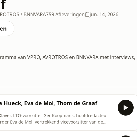
f
AVROTROS / BNNVARA
759 Afleveringen
jun. 14, 2026
ten
programma van VPRO, AVROTROS en BNNVARA met interviews,
la Hueck, Eva de Mol, Thom de Graaf
 Klaver, LTO-voorzitter Ger Koopmans, hoofdredacteur
rder Eva de Mol, vertrekkend vicevoorzitter van de
ormatie. Daar kan je deze aflevering ook terugkijken en