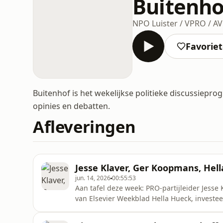
Buitenho
NPO Luister / VPRO / 
Favorie
Buitenhof is het wekelijkse politieke discussie
opinies en debatten.
Afleveringen
Jesse Klaver, Ger Koopmans, Hel
jun. 14, 2026
00:55:53
Aan tafel deze week: PRO-partijleider Jesse
van Elsevier Weekblad Hella Hueck, investee
Raad van State Thom de Graaf. Presentatie: Joost Vullings Wil je meer weten over de gasten in
Buitenhof? Op onze website vind je meer inf