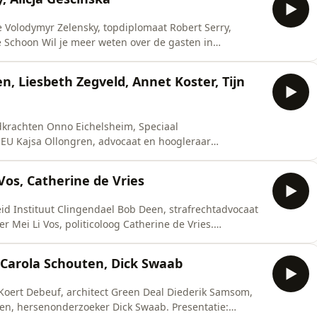
e Volodymyr Zelensky, topdiplomaat Robert Serry,
ormatie. Daar kan je deze aflevering ook terugkijken en
s://bit.ly/buitenhof-19-apr-26 In Buitenhof een
n, Liesbeth Zegveld, Annet Koster, Tijn
dkrachten Onno Eichelsheim, Speciaal
EU Kajsa Ollongren, advocaat en hoogleraar
cteur van de Koninklijke Vereniging van Nederlandse
er Tijn Sadée. Presentatie: Twan Huys
os, Catherine de Vries
hof? O
eid Instituut Clingendael Bob Deen, strafrechtadvocaat
 Mei Li Vos, politicoloog Catherine de Vries.
 ook terugkijken en je vindt er natuurlijk nog veel meer
Carola Schouten, Dick Swaab
Koert Debeuf, architect Green Deal Diederik Samsom,
senonderzoeker Dick Swaab. Presentatie: