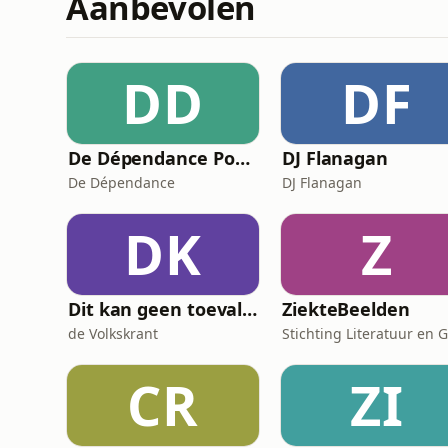
Aanbevolen
DD
DF
De Dépendance Podcast
DJ Flanagan
De Dépendance
DJ Flanagan
DK
Z
Dit kan geen toeval zijn
ZiekteBeelden
de Volkskrant
CR
ZI