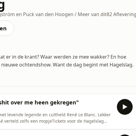
g
rgström en Puck van den Hoogen / Meer van dit
82 Afleverin
ten
aat er in de krant? Waar werden ze mee wakker? En hoe
ze nieuwe ochtendshow. Want de dag begint met Hagelslag.
l shit over me heen gekregen"
met levende legende en cultheld René Le Blanc. Lekker
né verteld zelfs een mopjeTickets voor de Hagelslag
dam | Tilburg | UtrechtProductie: Meer van ditMuziek:
eel je kwestie via 0629824695Wees welkom in onze