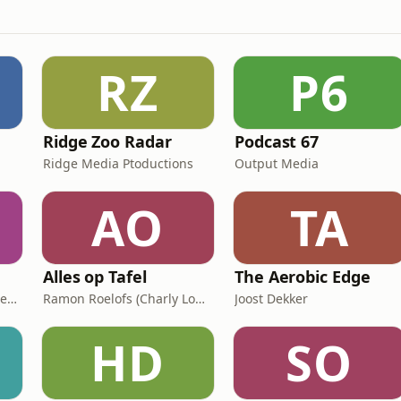
RZ
P6
Ridge Zoo Radar
Podcast 67
Ridge Media Ptoductions
Output Media
AO
TA
Alles op Tafel
The Aerobic Edge
Stichting Literatuur en Geneeskunde
Ramon Roelofs (Charly Lownoise)
Joost Dekker
HD
SO