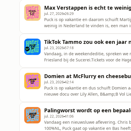
bespreken we Jon Bon Jovi en Bruce Springs
Max Verstappen is echt te weini
| Deventer | Amsterdam | T
jul. 27, 2026
26:29
Puck is op vakantie en daarom schuift Mart
weinig in Nederland te vinden is, een man i
je rug?Tickets voor de Hagelslag theaterto
UtrechtProductie: Meer van ditMuziek: Andy 
TikTok Tammo zou ook een jaar n
0629824695Wees welkom
jul. 23, 2026
57:18
Vandaag, in de weekendeditie, spreken we m
Friesland bij de Sucerei.Tickets voor de Ha
| Tilburg | UtrechtProductie: Meer van ditM
kwestie via 0629824695Wees welkom in onz
Domien at McFlurry en cheesebu
adverteren in deze podca
jul. 23, 2026
42:14
Puck is op vakantie en dus schuift Domien 
nieuwe docu over Lily Allen, B&amp;B Vol L
spannende dagTickets voor de Hagelslag th
Tilburg | UtrechtProductie: Meer van ditMuz
Palingworst wordt op een bepaal
kwestie via 0629824695Wees welkom in
jul. 22, 2026
41:06
Vandaag een nieuwsluwe aflevering. Chris b
100%NL, Puck gaat op vakantie en Bas heeft