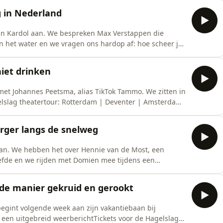
teen.Tickets voor de Hagelslag theatertour: Rotterdam
g in Nederland
ijn Kardol aan. We bespreken Max Verstappen die
n het water en we vragen ons hardop af: hoe scheer je
ur: Rotterdam | Deventer | Amsterdam | Tilburg |
TeerlinkHulp, advies of raad nodig? Deel je kwestie via
iet drinken
et Johannes Peetsma, alias TikTok Tammo. We zitten in
gelslag theatertour: Rotterdam | Deventer | Amsterdam
uziek: Andy TeerlinkHulp, advies of raad nodig? Deel je
e whatsappgroepVolg ons op InstagramWil je
rger langs de snelweg
aan. We hebben het over Hennie van de Most, een
iefde en we rijden met Domien mee tijdens een
eatertour: Rotterdam | Deventer | Amsterdam |
iek: Andy TeerlinkHulp, advies of raad nodig? Deel je
de manier gekruid en gerookt
egint volgende week aan zijn vakantiebaan bij
 een uitgebreid weerberichtTickets voor de Hagelslag