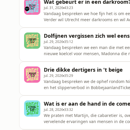
Wat gebeurt er in een darkroom
whatsappgroepVolg on
jul. 31, 2026
43:23
Vandaag bespreken we hoe fijn het is om een
Verder wil Utrecht meer darkrooms en wil A
verrassend Nederland deze zomer met NS. K
een maand lang van onbeperkt reizen in de 
Dolfijnen vergissen zich wel eens 
voor meer informatie over
jul. 29, 2026
35:12
Vandaag bespreken we een man die met een
nieuwe koelcel voor mensen, Madonna die n
zijn piano. Tickets voor de Hagelslag theat
UtrechtProductie: Meer van ditMuziek: Andy 
Drie dikke dertigers in 't beige
0629824695Wees welkom
jul. 29, 2026
35:29
Vandaag bespreken we de ophef rondom Ni
en het slipperverbod in BobbejaanlandTicke
Deventer | Amsterdam | Tilburg | UtrechtPr
advies of raad nodig? Deel je kwestie via
Wat is er aan de hand in de com
op InstagramWil je adverteren in deze
jul. 28, 2026
33:32
We praten met Martijn, die cabaretier is, o
vervelende ervaringen van mensen in de c
we het over melkchocolade, waterparken, d