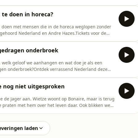
dam | Tilburg | UtrechtProductie: Meer van ditMuziek:
eel je kwestie via 0629824695Wees welkom in onze
 te doen in horeca?
e doen met mensen die in de horeca weglopen zonder
ngehoord Nederland en Andre Hazes.Tickets voor de
r | Amsterdam | Tilburg | UtrechtProductie: Meer van
ad nodig? Deel je kwestie via 0629824695Wees welkom in
 gedragen onderbroek
 welk geloof we aanhangen en wat doe je als een
dragen onderbroek?Ontdek verrassend Nederland deze
r 1 augustus en profiteer een maand lang van
end voor € 49 per maand. Klik hier voor meer
e nog niet uitgesproken
nnem
e de Jager aan. Wietze woont op Bonaire, maar is terug
e praten met hem over het leven daar. Ook blikken we
et ooit uitgesproken of gaat dat nog gebeuren? En hij
h dat nog herinneren?Tickets voor de Hagelslag
everingen laden