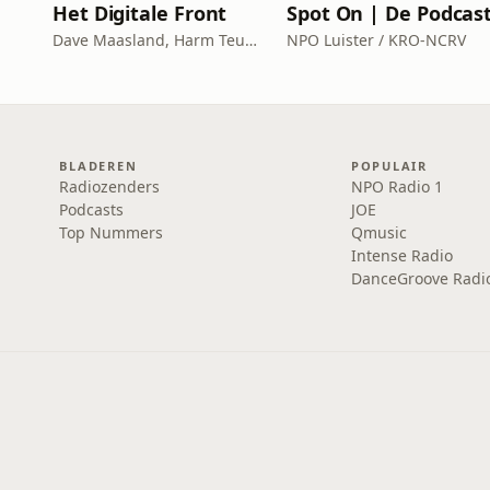
Het Digitale Front
Spot On | De Podcas
Dave Maasland, Harm Teunis / Corti Media
NPO Luister / KRO-NCRV
BLADEREN
POPULAIR
Radiozenders
NPO Radio 1
Podcasts
JOE
Top Nummers
Qmusic
Intense Radio
DanceGroove Radi