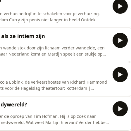
?
 verhuisbedrijf in te schakelen voor je verhuizing.
dam Curry zijn penis niet langer in beeld.Ontdek
oop Nederland Dal Vrij vóór 1 augustus en profiteer
daluren en het weekend voor € 49 per maand. Klik hier
als ze intiem zijn
 wandelstok door zijn lichaam verder wandelde, een
aar Nederland komt en Martijn speelt een stukje op
ertour: Rotterdam | Deventer | Amsterdam | Tilburg |
TeerlinkHulp, advies of raad nodig? Deel je kwestie via
cola Ebbink, de verkeersboetes van Richard Hammond
ts voor de Hagelslag theatertour: Rotterdam |
oductie: Meer van ditMuziek: Andy TeerlinkHulp,
 0629824695Wees welkom in onze whatsappgroepVolg ons
edywereld?
ver de oproep van Tim Hofman. Hij is op zoek naar
omedywereld. Wat weet Martijn hiervan? Verder hebben
uikt een oud fragment van een dronken Chris op en