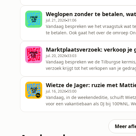
theatertour: Rotterdam | Deventer | Amster
Andy TeerlinkHulp, advies of raad nodig? D
Weglopen zonder te betalen, wat
whatsappgroepVolg ons op Inst
jul. 21, 2026
31:06
Vandaag bespreken we het vraagstuk wat t
te betalen. Ook gaat het over de omroep O
Hagelslag theatertour: Rotterdam | Devente
ditMuziek: Andy TeerlinkHulp, advies of ra
Marktplaatsverzoek: verkoop je
onze whatsappgroepVolg on
jul. 20, 2026
33:03
Vandaag bespreken we de Tilburgse kermis,
verzoek krijgt tot het verkopen van je ge
zomer met NS. Koop Nederland Dal Vrij vóó
onbeperkt reizen in de daluren en het week
Wietze de Jager: ruzie met Matti
informatie over het Nederland Dal vrij Abo
jul. 16, 2026
55:00
Vandaag, in de weekendeditie, schuift Wietz
voor een vakantiebaan als DJ bij 100%NL. W
terug op zijn breuk met Mattie. Hebben ze h
heeft Bas ooit laten struikelen, kan hij zic
theatertour: Rotte
Meer afl