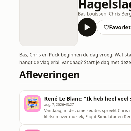
Hagelsla
Bas Louissen, Chris Be
Favorie
Bas, Chris en Puck beginnen de dag vroeg. Wat st
hangt de vlag erbij vandaag? Start je dag met de
Afleveringen
René Le Blanc: "Ik heb heel vee
aug. 7, 2026
43:27
Vandaag, in de zomer-editie, spreekt Chris 
kletsen over muziek, Flight Simulator en Re
theatertour: Rotterdam | Deventer | Amster
Andy TeerlinkHulp, advies of raad nodig? D