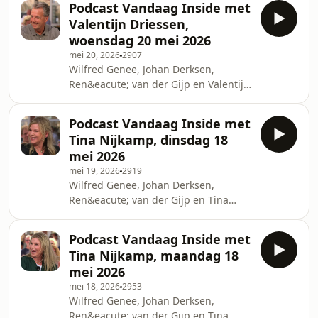
Podcast Vandaag Inside met
uitspraken Garc&iacute;a, prinses
Valentijn Driessen,
Alexia reageert op geruchten en
woensdag 20 mei 2026
diarree&shy;remmers!See
mei 20, 2026
2907
omnystudio.com/listener for privacy
Wilfred Genee, Johan Derksen,
information.
Ren&eacute; van der Gijp en Valentijn
Driessen bespreken in razendsnel
tempo de actualiteit: reactie op sneer
Podcast Vandaag Inside met
Yves Berendse, rectificatie van
Tina Nijkamp, dinsdag 18
uitspraak en bargast uit publiek!See
mei 2026
omnystudio.com/listener for privacy
mei 19, 2026
2919
information.
Wilfred Genee, Johan Derksen,
Ren&eacute; van der Gijp en Tina
Nijkamp bespreken in razendsnel
tempo de actualiteit: discussie over
Podcast Vandaag Inside met
Dick Advocaat, trip naar
Tina Nijkamp, maandag 18
Cura&ccedil;ao verklaard en
mei 2026
terugkeer van De Krantjes.See
mei 18, 2026
2953
omnystudio.com/listener for privacy
Wilfred Genee, Johan Derksen,
information.
Ren&eacute; van der Gijp en Tina