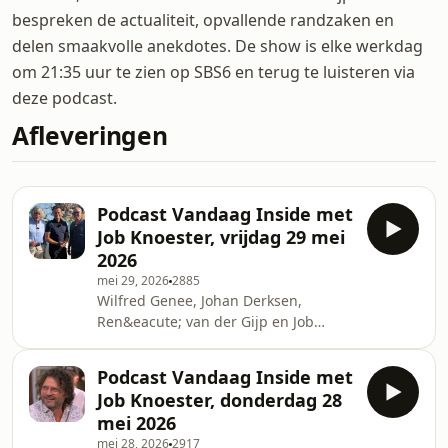
bespreken de actualiteit, opvallende randzaken en
delen smaakvolle anekdotes. De show is elke werkdag
om 21:35 uur te zien op SBS6 en terug te luisteren via
deze podcast.
Afleveringen
Podcast Vandaag Inside met
Job Knoester, vrijdag 29 mei
2026
mei 29, 2026
2885
Wilfred Genee, Johan Derksen,
Ren&eacute; van der Gijp en Job
Knoester bespreken in razendsnel
tempo de actualiteit: leuke beelden
Podcast Vandaag Inside met
van Rafael van der Vaart, een Chris
Job Knoester, donderdag 28
Woerts-overhemd en een speciaal
mei 2026
cadeau.See omnystudio.com/listener
mei 28, 2026
2917
for privacy information.