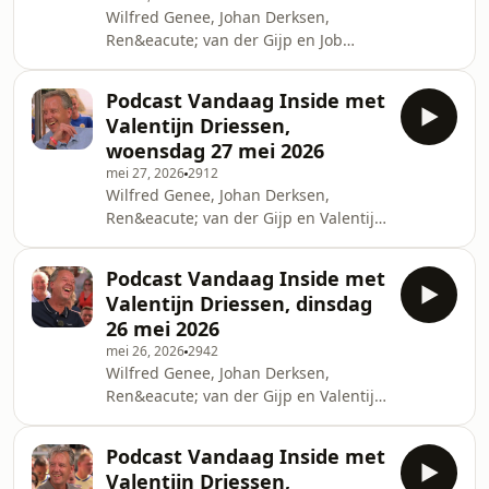
Wilfred Genee, Johan Derksen,
Ren&eacute; van der Gijp en Job
Knoester bespreken in razendsnel
tempo de actualiteit: Matthijs van
Podcast Vandaag Inside met
Nieuwkerk naar SBS6, kritiek op de
Valentijn Driessen,
Oranje-selectie en advies voor
woensdag 27 mei 2026
Ajax.See omnystudio.com/listener for
mei 27, 2026
2912
privacy information.
Wilfred Genee, Johan Derksen,
Ren&eacute; van der Gijp en Valentijn
Driessen bespreken in razendsnel
tempo de actualiteit: WK-selectie
Podcast Vandaag Inside met
bekend, slechte ervaring voor Bas
Valentijn Driessen, dinsdag
Nijhuis en een reactie op Lale
26 mei 2026
G&uuml;l.See
mei 26, 2026
2942
omnystudio.com/listener for privacy
Wilfred Genee, Johan Derksen,
information.
Ren&eacute; van der Gijp en Valentijn
Driessen bespreken in razendsnel
tempo de actualiteit: verkeer op
Podcast Vandaag Inside met
Cura&ccedil;ao, verrassende naam
Valentijn Driessen,
voor WK-selectie en een bekende in