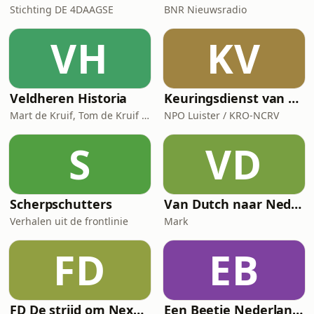
Stichting DE 4DAAGSE
BNR Nieuwsradio
VH
KV
Veldheren Historia
Keuringsdienst van Waarde
Mart de Kruif, Tom de Kruif / National Geographic Historia, Corti Media
NPO Luister / KRO-NCRV
S
VD
Scherpschutters
Van Dutch naar Nederlands
Verhalen uit de frontlinie
Mark
FD
EB
FD De strijd om Nexperia
Een Beetje Nederlands