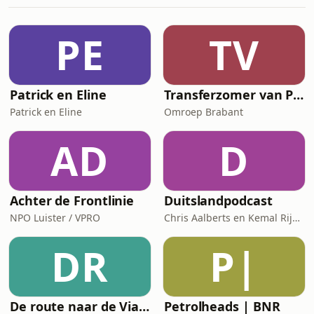
omnystudio.com/listener for privacy
information.
PE
TV
Patrick en Eline
Transferzomer van PSV
Patrick en Eline
Omroep Brabant
AD
D
Achter de Frontlinie
Duitslandpodcast
NPO Luister / VPRO
Chris Aalberts en Kemal Rijken
DR
P|
De route naar de Via Gladiola: de officiële podcast van de 4Daagse
Petrolheads | BNR