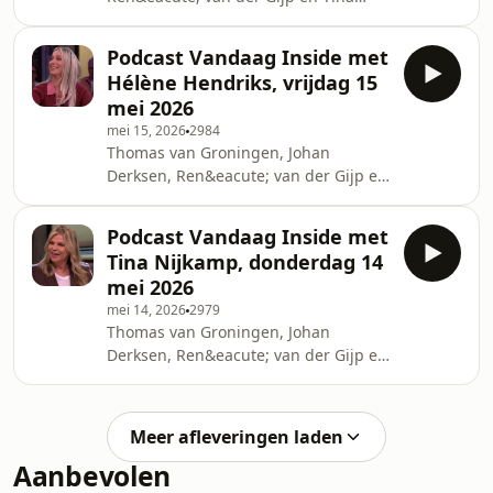
Nijkamp bespreken in razendsnel
tempo de actualiteit: eerste
Podcast Vandaag Inside met
uitzending vanuit Cura&ccedil;ao,
Hélène Hendriks, vrijdag 15
dieptepunt voor Ajax en terugkeer
mei 2026
van een oude rubriek!See
mei 15, 2026
2984
omnystudio.com/listener for privacy
Thomas van Groningen, Johan
information.
Derksen, Ren&eacute; van der Gijp en
H&eacute;l&egrave;ne Hendriks
bespreken in razendsnel tempo de
Podcast Vandaag Inside met
actualiteit: De Iran-oorlog, terugkeer
Tina Nijkamp, donderdag 14
Advocaat bij Cura&ccedil;ao en Jack
mei 2026
van Gelder teleurgesteld.See
mei 14, 2026
2979
omnystudio.com/listener for privacy
Thomas van Groningen, Johan
information.
Derksen, Ren&eacute; van der Gijp en
Tina Nijkamp bespreken in
razendsnel tempo de actualiteit:
videocall vanuit Cura&ccedil;ao,
Meer afleveringen laden
interview van Jack van Gelder en
Aanbevolen
handige securitytips.See