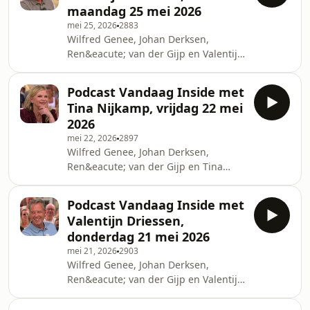
maandag 25 mei 2026
het publiek.See
mei 25, 2026
2883
omnystudio.com/listener for privacy
Wilfred Genee, Johan Derksen,
information.
Ren&eacute; van der Gijp en Valentijn
Driessen bespreken in razendsnel
tempo de actualiteit: kritiek van
Podcast Vandaag Inside met
Catherine Keyl, slecht nieuws voor
Tina Nijkamp, vrijdag 22 mei
Weghorst en een
2026
liveonderbreking.See
mei 22, 2026
2897
omnystudio.com/listener for privacy
Wilfred Genee, Johan Derksen,
information.
Ren&eacute; van der Gijp en Tina
Nijkamp bespreken in razendsnel
tempo de actualiteit: kritiek op
Podcast Vandaag Inside met
Married at First Sight, harde uithaal
Valentijn Driessen,
van Lale G&uuml;l en de scheids van
donderdag 21 mei 2026
het jaar!See omnystudio.com/listener
mei 21, 2026
2903
for privacy information.
Wilfred Genee, Johan Derksen,
Ren&eacute; van der Gijp en Valentijn
Driessen bespreken in razendsnel
tempo de actualiteit: kritiek op