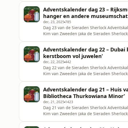
Deijen. We zitten weer in de torenkamer met
Adventskalender dag 23 – Rijks
museumgebouw en de stad Amsterdam. Gi
hanger en andere museumschat
dec. 23, 2025
785
Dag 23 van de Sieraden Sherlock Adventskal
Kim van Zweeden (aka de Sieraden Sherlock
Stephanie Deijen. Zij was er een jaar lang c
van een gouden cupido-hanger. Gemaakt in D
Adventskalender dag 22 – Dubai b
edelstenen. Het is best gr
kerstboom vol juwelen’
dec. 22, 2025
442
Dag 22 van de Sieraden Sherlock Adventskal
Kim van Zweeden (aka de Sieraden Sherlock
Emiraten voor een korte én schattige afleverin
één keer per jaar in Dubai ben om mijn liev
Adventskalender dag 21 – Huis 
bling. Mijn
Bibliotheca Thurkowiana Minor’
dec. 21, 2025
1423
Dag 21 van de Sieraden Sherlock Adventskal
Kim van Zweeden (aka de Sieraden Sherlock)
Rickey Tax, Hoofd collecties, verrast ons me
verwijderd, zodat we deze miniatuurbibliot