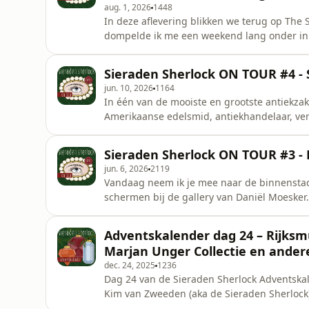
aug. 1, 2026
1448
In deze aflevering blikken we terug op Th
dompelde ik me een weekend lang onder in k
het schitterende Hotel Des Indes in Den Haa
georganiseerd. Bij de mooi aangeklede sta
Sieraden Sherlock ON TOUR #4 -
Jewels en Manon ter Hoogt. Ook sprak ik k
jun. 10, 2026
1164
In één van de mooiste en grootste antiekza
Amerikaanse edelsmid, antiekhandelaar, ve
antieke rouwsieraden. Dit zijn juwelen waa
rustig hoekje in Grays Antiques bespreken w
Sieraden Sherlock ON TOUR #3 - 
haar eerstvolgende bezoek aan
jun. 6, 2026
2119
Vandaag neem ik je mee naar de binnenstad 
schermen bij de gallery van Daniël Moesker
edelsteenkundige en hij kan ook nog eens hee
staan we uitgebreid stil bij de draagbare k
Adventskalender dag 24 – Rijk
onmisbare schoonmaaktips voor sierad
Marjan Unger Collectie en ande
dec. 24, 2025
1236
Dag 24 van de Sieraden Sherlock Adventskal
Kim van Zweeden (aka de Sieraden Sherlock)
Sieraden Sherlock Adventskalender. We slui