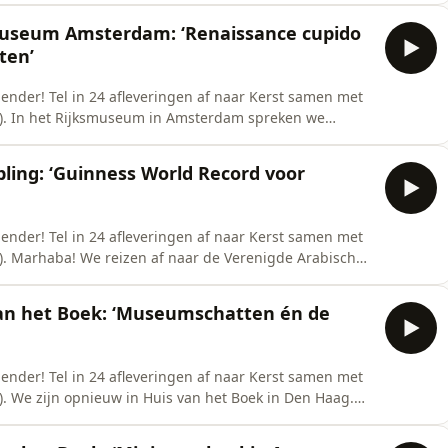
 een geweldig uitzicht over het statige
museum Amsterdam: ‘Renaissance cupido
s
ten’
ender! Tel in 24 afleveringen af naar Kerst samen met
). In het Rijksmuseum in Amsterdam spreken we
onservator juwelen. Deze aflevering staat in het teken
uitsland, circa 1600 en rijkversierd met email en
ling: ‘Guinness World Record voor
ender! Tel in 24 afleveringen af naar Kerst samen met
). Marhaba! We reizen af naar de Verenigde Arabische
g. Als je mij al langere tijd volgt, dan weet je dat ik
e vrienden op te zoeken. En zeg je Dubai, dan zeg je
van het Boek: ‘Museumschatten én de
ender! Tel in 24 afleveringen af naar Kerst samen met
. We zijn opnieuw in Huis van het Boek in Den Haag.
t een topstuk op zaal. Een glazen paneel wordt
heek grondig kunnen inspecteren. Het is de