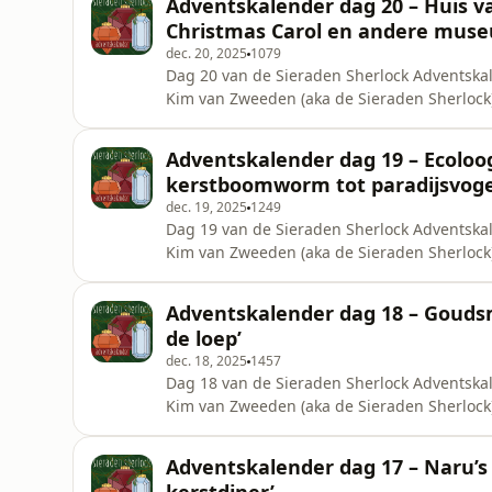
Adventskalender dag 20 – Huis v
zogenoemde ‘Bibliotheca Thurkowian
Christmas Carol en andere mus
dec. 20, 2025
1079
Dag 20 van de Sieraden Sherlock Adventskal
Kim van Zweeden (aka de Sieraden Sherlock
het Boek voor ons open. Met ruim 90.000 bo
bod. Maar, Rickey Tax, Hoofd Collecties, wij
Adventskalender dag 19 – Ecolo
van het museum. Waar
kerstboomworm tot paradijsvoge
dec. 19, 2025
1249
Dag 19 van de Sieraden Sherlock Adventskal
Kim van Zweeden (aka de Sieraden Sherlock
natuur inspireren. Wist je dat er een ker
sieraden die op dit bijzondere dier zijn geï
Adventskalender dag 18 – Goudsm
Adventskalender schakelde ik André
de loep’
dec. 18, 2025
1457
Dag 18 van de Sieraden Sherlock Adventskal
Kim van Zweeden (aka de Sieraden Sherlock
meestergoudsmid Iwan Klein van Goudsmederi
noemen: de ‘surprise lockets’. Ontzettend 
Adventskalender dag 17 – Naru’s
afwerking. En inclusief een kleine ve