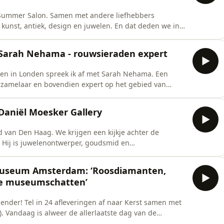
e Summer Salon. Samen met andere liefhebbers
unst, antiek, design en juwelen. En dat deden we in
g. Daar werd in juni 2026 de terugkerende fair
nds interviewde ik goudsmeden Sonja van Odinski
 Sarah Nehama - rouwsieraden expert
ken in Londen spreek ik af met Sarah Nehama. Een
rzamelaar en bovendien expert op het gebied van
rmee een overleden dierbare werd herdacht. In een
e haar persoonlijke collectie en blikken we vooruit op
Daniël Moesker Gallery
van Den Haag. We krijgen een kijkje achter de
. Hij is juwelenontwerper, goudsmid en
rlijk vertellen over zijn werk en passie. Natuurlijk
unstwerken die hij met de hand maakt. Ook geeft Daniël
smuseum Amsterdam: ‘Roosdiamanten,
re museumschatten’
ender! Tel in 24 afleveringen af naar Kerst samen met
. Vandaag is alweer de allerlaatste dag van de
ten af in het Rijksmuseum met conservator Stephanie