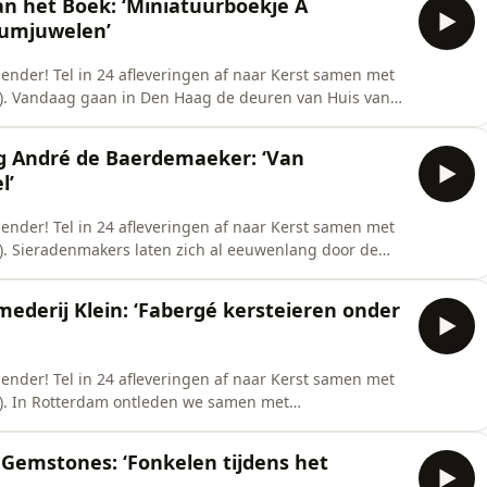
an het Boek: ‘Miniatuurboekje A
eumjuwelen’
ender! Tel in 24 afleveringen af naar Kerst samen met
). Vandaag gaan in Den Haag de deuren van Huis van
eken in de museumcollectie komt lang niet alles aan
st ons uiteraard op een aantal topstukken. De juwelen
og André de Baerdemaeker: ‘Van
l’
ender! Tel in 24 afleveringen af naar Kerst samen met
). Sieradenmakers laten zich al eeuwenlang door de
stboomworm bestaat? En waarom ken ik nog geen
nspireerd? Speciaal voor de Sieraden Sherlock
ederij Klein: ‘Fabergé kersteieren onder
ender! Tel in 24 afleveringen af naar Kerst samen met
). In Rotterdam ontleden we samen met
j Klein de Fabergé kersteieren. Of zoals zij het zelf
luxe hangers aan een ketting met een hoogwaardige
 Gemstones: ‘Fonkelen tijdens het