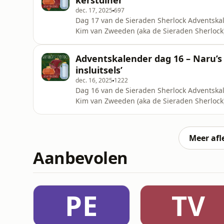
kerstdiner’
dec. 17, 2025
697
Dag 17 van de Sieraden Sherlock Adventskal
Kim van Zweeden (aka de Sieraden Sherlock)
Naru’s Gemstones te gast. Minou is gemmo
edelstenen die wij heel geschikt vinden voor 
Adventskalender dag 16 – Naru’s
eigenlijk zit met die
insluitsels’
dec. 16, 2025
1222
Dag 16 van de Sieraden Sherlock Adventskal
Kim van Zweeden (aka de Sieraden Sherlock
Gemstones aan. Minou is gemmoloog, een ede
zijn kleine deeltjes in een edelsteen die 
één een volledig heldere ede
Meer afl
Aanbevolen
PE
TV