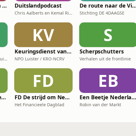
Transferzomer van PSV
Duitslandpodcast
De route naar de Via Gladiola: de officiële podcast van
Chris Aalberts en Kemal Rijken
Stichting DE 4DAAGSE
KV
S
a
Keuringsdienst van Waarde
Scherpschutters
Mart de Kruif, Tom de Kruif / National Geographic Historia, Corti Media
NPO Luister / KRO-NCRV
Verhalen uit de frontlinie
FD
EB
Van Dutch naar Nederlands
FD De strijd om Nexperia
Een Beetje Nederland
Het Financieele Dagblad
Robin van der Markt