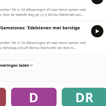
ender! Tel in 24 afleveringen af naar Kerst samen met
. Voor de tweede dag op rij is Minou Warbroek van
loog, een edelsteenkundige, en samen bespreken we
tijdens het kerstdiner. Ze legt ook gelijk uit hoe het
 Gemstones: ‘Edelstenen met kerstige
ender! Tel in 24 afleveringen af naar Kerst samen met
). Vandaag schuift Minou Warbroek van Naru’s
lsteenkundige, en praat ons bij over insluitsels. Dit
de mooiste vormen en kleuren kunnen hebben. Waar de
everingen laden
D
DR