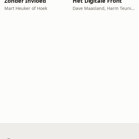
Zonder Invloed
Het Digitale Front
Mart Heuker of Hoek
Dave Maasland, Harm Teunis / Corti Media