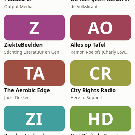
Output Media
de Volkskrant
Z
AO
ZiekteBeelden
Alles op Tafel
Stichting Literatuur en Geneeskunde
Ramon Roelofs (Charly Lownoise)
TA
CR
The Aerobic Edge
City Rights Radio
Joost Dekker
Here to Support
ZI
HD