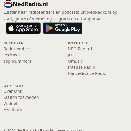
NedRadio.nl
Luister naar radiozenders en podcasts uit NedRadio.nl op
stad, genre of stemming — gratis op elk apparaat.
BLADEREN
POPULAIR
Radiozenders
NPO Radio 1
Podcasts
JOE
Top Nummers
Qmusic
Intense Radio
DanceGroove Radio
OVER ONS
Over Ons
Station toevoegen
Widgets
Feedback
© 2026 NedRadio.nl. Alle rechten voorbehouden.