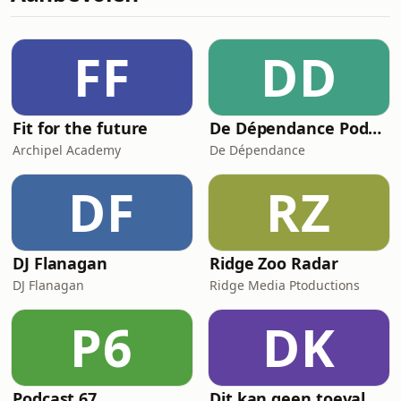
FF
DD
Fit for the future
De Dépendance Podcast
Archipel Academy
De Dépendance
DF
RZ
DJ Flanagan
Ridge Zoo Radar
DJ Flanagan
Ridge Media Ptoductions
P6
DK
Podcast 67
Dit kan geen toeval zijn