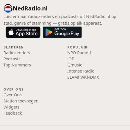
NedRadio.nl
Luister naar radiozenders en podcasts uit NedRadio.nl op
stad, genre of stemming — gratis op elk apparaat.
BLADEREN
POPULAIR
Radiozenders
NPO Radio 1
Podcasts
JOE
Top Nummers
Qmusic
Intense Radio
SLAM! WKNDMX
OVER ONS
Over Ons
Station toevoegen
Widgets
Feedback