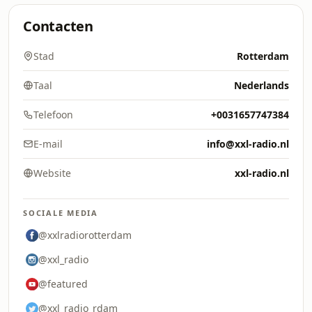
Contacten
Stad
Rotterdam
Taal
Nederlands
Telefoon
+0031657747384
E-mail
info@xxl-radio.nl
Website
xxl-radio.nl
SOCIALE MEDIA
@xxlradiorotterdam
@xxl_radio
@featured
@xxl_radio_rdam