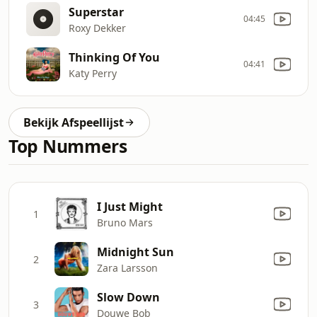
Superstar
04:45
Roxy Dekker
Thinking Of You
04:41
Katy Perry
Bekijk Afspeellijst
Top Nummers
I Just Might
1
Bruno Mars
Midnight Sun
2
Zara Larsson
Slow Down
3
Douwe Bob