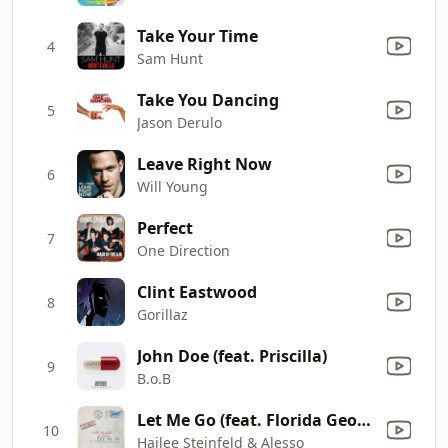
Take Your Time
4
Sam Hunt
Take You Dancing
5
Jason Derulo
Leave Right Now
6
Will Young
Perfect
7
One Direction
Clint Eastwood
8
Gorillaz
John Doe (feat. Priscilla)
9
B.o.B
Let Me Go (feat. Florida Georgia Line & watt)
10
Hailee Steinfeld & Alesso