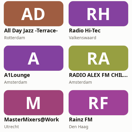
AD
RH
All Day Jazz -Terrace-
Radio Hi-Tec
Rotterdam
Valkenswaard
A
RA
A1Lounge
RADIO ALEX FM CHILL-OUT
Amsterdam
Amsterdam
M
RF
MasterMixers@Work
Rainz FM
Utrecht
Den Haag