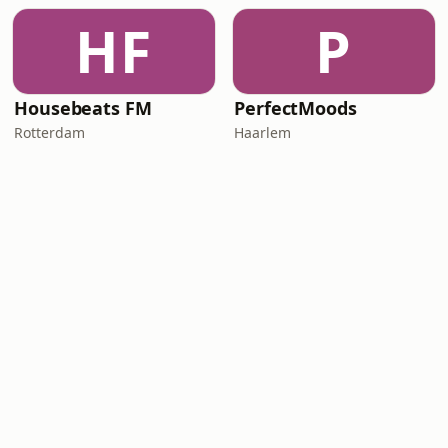
HF
P
Housebeats FM
PerfectMoods
Rotterdam
Haarlem