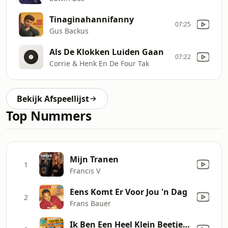
Tinaginahannifanny
07:25
Gus Backus
Als De Klokken Luiden Gaan
07:22
Corrie & Henk En De Four Tak
Bekijk Afspeellijst
Top Nummers
Mijn Tranen
1
Francis V
Eens Komt Er Voor Jou 'n Dag
2
Frans Bauer
Ik Ben Een Heel Klein Beetje Verliefd