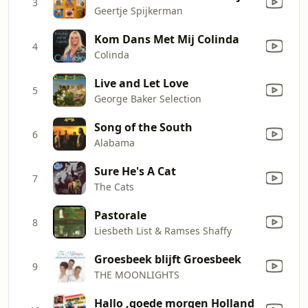
3
Geertje Spijkerman
Kom Dans Met Mij Colinda
4
Colinda
Live and Let Love
5
George Baker Selection
Song of the South
6
Alabama
Sure He's A Cat
7
The Cats
Pastorale
8
Liesbeth List & Ramses Shaffy
Groesbeek blijft Groesbeek
9
THE MOONLIGHTS
Hallo ,goede morgen Holland