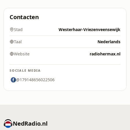
Contacten
Stad
Westerhaar-Vriezenveensewijk
Taal
Nederlands
Website
radiohermax.nl
SOCIALE MEDIA
@179148656022506
NedRadio.nl