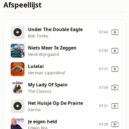
Afspeellijst
Under The Double Eagle
07:44
Bob Timko
Niets Meer Te Zeggen
07:40
Henk Wijngaard
Lulalai
07:37
Herman Lippinkhof
My Lady Of Spain
07:34
The Classics
Het Huisje Op De Prairie
07:31
Karina
Je eigen held
07:28
Edwin Bos