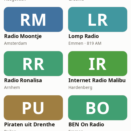
RM
LR
Radio Moontje
Lomp Radio
Amsterdam
Emmen · 819 AM
RR
IR
Radio Ronalisa
Internet Radio Malibu
Arnhem
Hardenberg
PU
BO
Piraten uit Drenthe
BEN On Radio