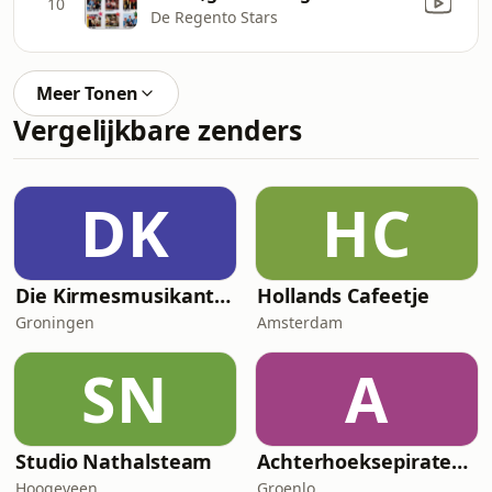
10
De Regento Stars
Meer Tonen
Vergelijkbare zenders
DK
HC
Die Kirmesmusikanten
Hollands Cafeetje
Groningen
Amsterdam
SN
A
Studio Nathalsteam
Achterhoeksepiraten.com
Hoogeveen
Groenlo