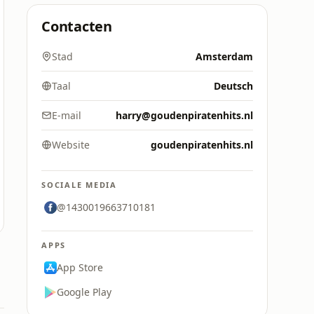
Contacten
Stad
Amsterdam
Taal
Deutsch
E-mail
harry@goudenpiratenhits.nl
Website
goudenpiratenhits.nl
SOCIALE MEDIA
@1430019663710181
APPS
App Store
Google Play