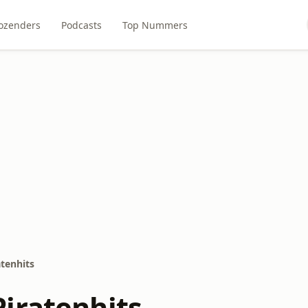
ozenders
Podcasts
Top Nummers
tenhits
iratenhits