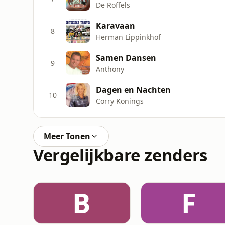
De Roffels
Karavaan
8
Herman Lippinkhof
Samen Dansen
9
Anthony
Dagen en Nachten
10
Corry Konings
Meer Tonen
Vergelijkbare zenders
B
F