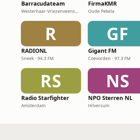
Barracudateam
FirmaKMR
Westerhaar-Vriezenveensewijk
Oude Pekela
R
GF
RADIONL
Gigant FM
Sneek · 94.3 FM
Coevorden · 97.3 FM
RS
NS
Radio Starfighter
NPO Sterren NL
Amsterdam
Hilversum