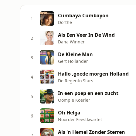
Cumbaya Cumbayon
1
Dorthe
Als Een Veer In De Wind
2
Dana Winner
De Kleine Man
3
Gert Hollander
Hallo ,goede morgen Holland
4
De Regento Stars
In een poep en een zucht
5
Oompie Koerier
Oh Helga
6
Noorder Feestkwartet
Als 'n Hemel Zonder Sterren
7