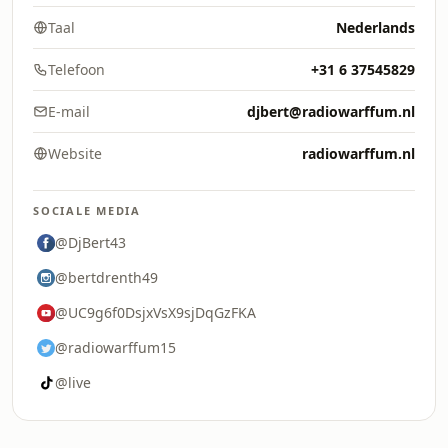
Taal
Nederlands
Telefoon
+31 6 37545829
E-mail
djbert@radiowarffum.nl
Website
radiowarffum.nl
SOCIALE MEDIA
@DjBert43
@bertdrenth49
@UC9g6f0DsjxVsX9sjDqGzFKA
@radiowarffum15
@live