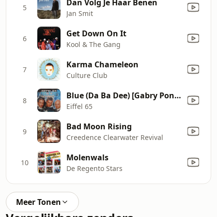
Dan Volg Je Haar Benen
5
Jan Smit
Get Down On It
6
Kool & The Gang
Karma Chameleon
7
Culture Club
Blue (Da Ba Dee) [Gabry Ponte Ice Pop Mix]
8
Eiffel 65
Bad Moon Rising
9
Creedence Clearwater Revival
Molenwals
10
De Regento Stars
Meer Tonen