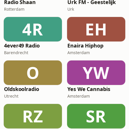
Radio Shaan
Urk FM - Geestelijk
Rotterdam
Urk
4R
EH
4ever49 Radio
Enaira Hiphop
Barendrecht
Amsterdam
O
YW
Oldskoolradio
Yes We Cannabis
Utrecht
Amsterdam
RZ
SR