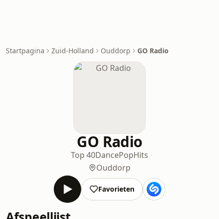
Startpagina
Zuid-Holland
Ouddorp
GO Radio
GO Radio
Top 40
Dance
Pop
Hits
Ouddorp
Favorieten
Afspeellijst