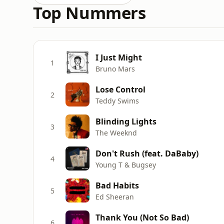
Top Nummers
I Just Might
1
Bruno Mars
Lose Control
2
Teddy Swims
Blinding Lights
3
The Weeknd
Don't Rush (feat. DaBaby)
4
Young T & Bugsey
Bad Habits
5
Ed Sheeran
Thank You (Not So Bad)
6