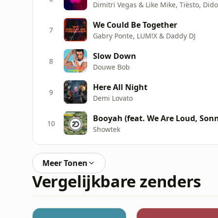
Dimitri Vegas & Like Mike, Tiësto, Did
We Could Be Together
7
Gabry Ponte, LUM!X & Daddy DJ
Slow Down
8
Douwe Bob
Here All Night
9
Demi Lovato
Booyah (feat. We Are Loud, Son
10
Showtek
Meer Tonen
Vergelijkbare zenders