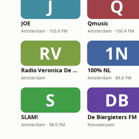
J
Q
JOE
Qmusic
Amsterdam · 103.6 FM
Amsterdam · 100.4 FM
RV
1N
Radio Veronica De Beste 80s
100% NL
Amsterdam
Amsterdam · 89.6 FM
S
DB
SLAM!
De Biergieters FM
Amsterdam · 98.0 FM
Nieuwleusen