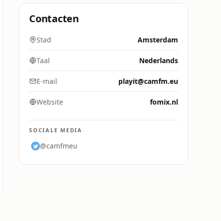
Contacten
Stad
Amsterdam
Taal
Nederlands
E-mail
playit@camfm.eu
Website
fomix.nl
SOCIALE MEDIA
@camfmeu