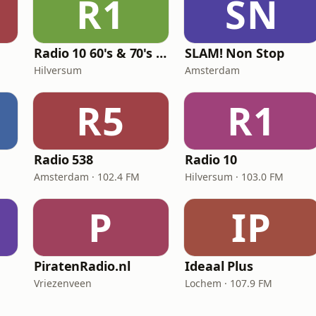
R1
SN
Radio 10 60's & 70's Hits
SLAM! Non Stop
Hilversum
Amsterdam
R5
R1
Radio 538
Radio 10
Amsterdam · 102.4 FM
Hilversum · 103.0 FM
P
IP
PiratenRadio.nl
Ideaal Plus
Vriezenveen
Lochem · 107.9 FM