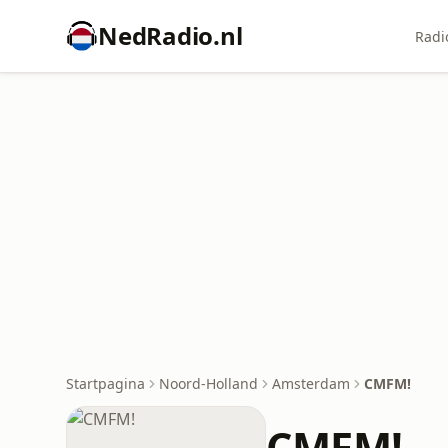
NedRadio.nl
Radi
Startpagina
Noord-Holland
Amsterdam
CMFM!
CMFM!