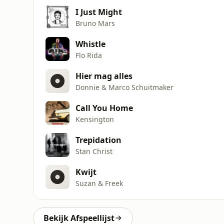
I Just Might
Bruno Mars
Whistle
Flo Rida
Hier mag alles
Donnie & Marco Schuitmaker
Call You Home
Kensington
Trepidation
Stan Christ
Kwijt
Suzan & Freek
Bekijk Afspeellijst