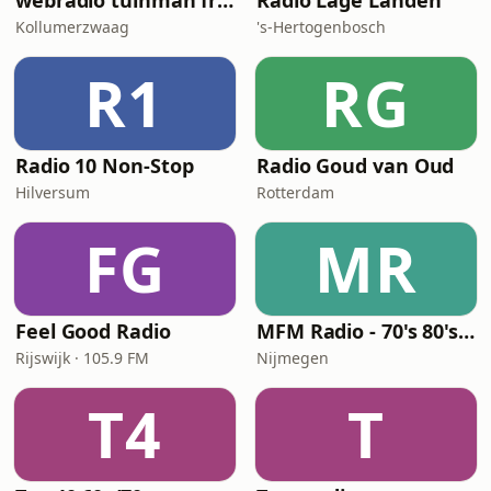
webradio tuinman friesland
Radio Lage Landen
Kollumerzwaag
's-Hertogenbosch
R1
RG
Radio 10 Non-Stop
Radio Goud van Oud
Hilversum
Rotterdam
FG
MR
Feel Good Radio
MFM Radio - 70's 80's 90's
Rijswijk · 105.9 FM
Nijmegen
T4
T