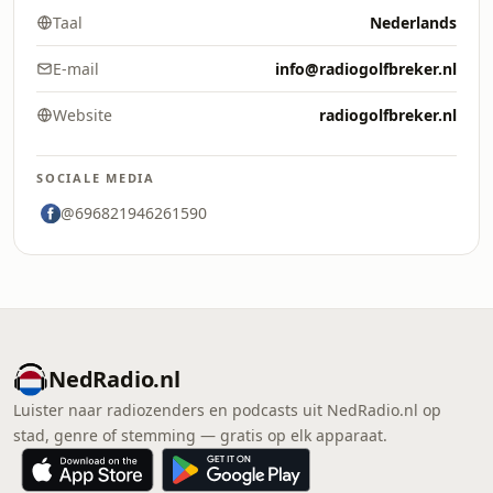
Taal
Nederlands
E-mail
info@radiogolfbreker.nl
Website
radiogolfbreker.nl
SOCIALE MEDIA
@696821946261590
NedRadio.nl
Luister naar radiozenders en podcasts uit NedRadio.nl op
stad, genre of stemming — gratis op elk apparaat.