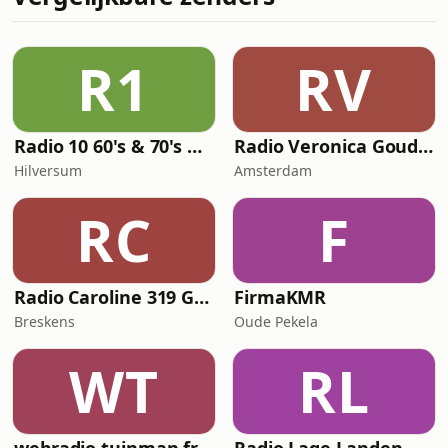
R1
RV
Radio 10 60's & 70's Hits
Radio Veronica Goud van Oud
Hilversum
Amsterdam
RC
F
Radio Caroline 319 Gold
FirmaKMR
Breskens
Oude Pekela
WT
RL