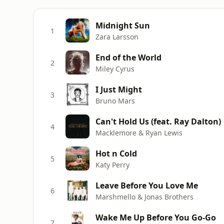
Midnight Sun
1
Zara Larsson
End of the World
2
Miley Cyrus
I Just Might
3
Bruno Mars
Can't Hold Us (feat. Ray Dalton)
4
Macklemore & Ryan Lewis
Hot n Cold
5
Katy Perry
Leave Before You Love Me
6
Marshmello & Jonas Brothers
Wake Me Up Before You Go-Go
7