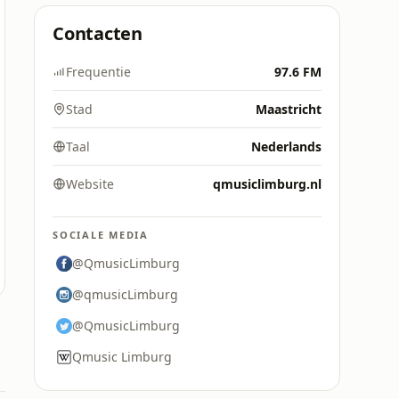
Contacten
Frequentie
97.6 FM
Stad
Maastricht
Taal
Nederlands
Website
qmusiclimburg.nl
SOCIALE MEDIA
@QmusicLimburg
@qmusicLimburg
@QmusicLimburg
Qmusic Limburg