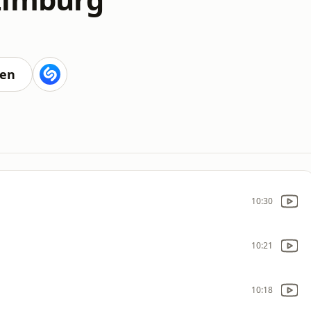
ten
10:30
10:21
10:18