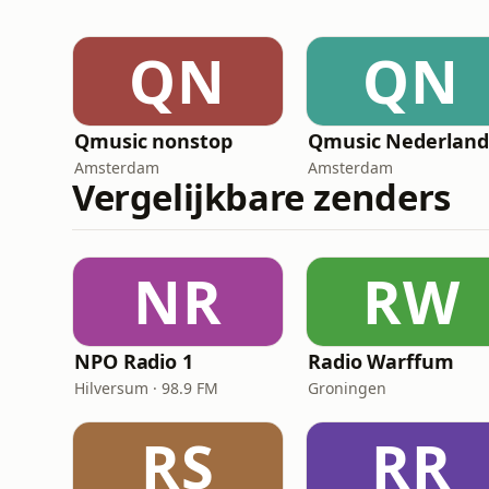
QN
QN
Qmusic nonstop
Amsterdam
Amsterdam
Vergelijkbare zenders
NR
RW
NPO Radio 1
Radio Warffum
Hilversum · 98.9 FM
Groningen
RS
RR