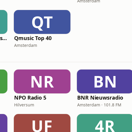
Amsterdam
QT
Qmusic Nederlandstalig
Qmusic Top 40
Amsterdam
NR
BN
NPO Radio 5
BNR Nieuwsradio
Hilversum
Amsterdam · 101.8 FM
UF
4R