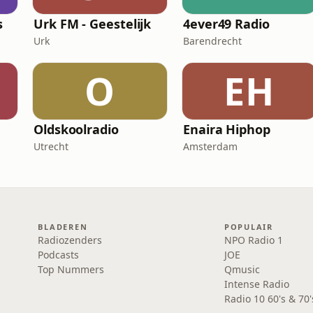
s
Urk FM - Geestelijk
4ever49 Radio
Urk
Barendrecht
O
EH
Oldskoolradio
Enaira Hiphop
Utrecht
Amsterdam
BLADEREN
POPULAIR
Radiozenders
NPO Radio 1
Podcasts
JOE
Top Nummers
Qmusic
Intense Radio
Radio 10 60's & 70'