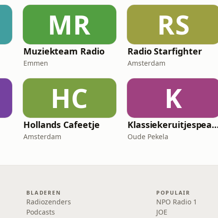
MR
RS
Muziekteam Radio
Radio Starfighter
Emmen
Amsterdam
HC
K
Hollands Cafeetje
Klassiekeruitjespe
Amsterdam
Oude Pekela
BLADEREN
POPULAIR
Radiozenders
NPO Radio 1
Podcasts
JOE