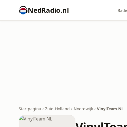
NedRadio.nl
Radi
Startpagina
Zuid-Holland
Noordwijk
VinylTeam.NL
VinylTe