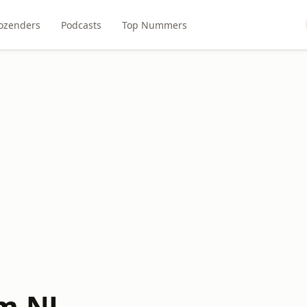
ozenders
Podcasts
Top Nummers
am.NL