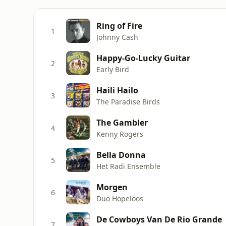
Ring of Fire
1
Johnny Cash
Happy-Go-Lucky Guitar
2
Early Bird
Haili Hailo
3
The Paradise Birds
The Gambler
4
Kenny Rogers
Bella Donna
5
Het Radi Ensemble
Morgen
6
Duo Hopeloos
De Cowboys Van De Rio Grande
7