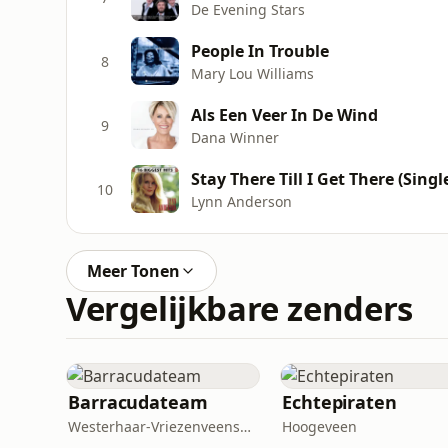
De Evening Stars
People In Trouble
8
Mary Lou Williams
Als Een Veer In De Wind
9
Dana Winner
Stay There Till I Get There (Singl
10
Lynn Anderson
Meer Tonen
Vergelijkbare zenders
Barracudateam
Echtepiraten
Westerhaar-Vriezenveensewijk
Hoogeveen