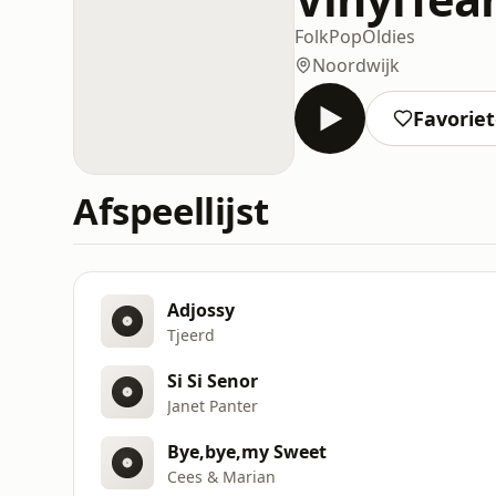
Folk
Pop
Oldies
Noordwijk
Favorie
Afspeellijst
Adjossy
Tjeerd
Si Si Senor
Janet Panter
Bye,bye,my Sweet
Cees & Marian