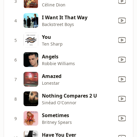
3
Céline Dion
I Want It That Way
4
Backstreet Boys
You
5
Ten Sharp
Angels
6
Robbie Williams
Amazed
7
Lonestar
Nothing Compares 2 U
8
Sinéad O'Connor
Sometimes
9
Britney Spears
Have You Ever