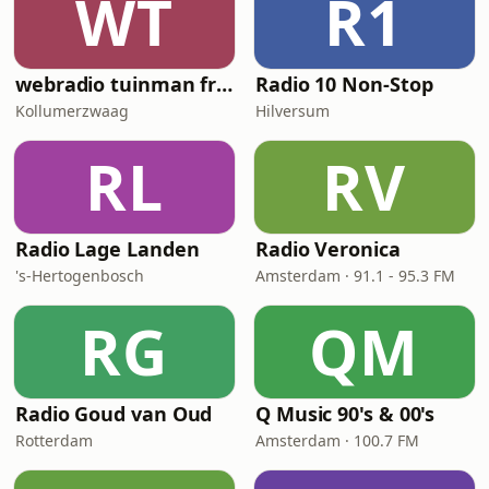
WT
R1
webradio tuinman friesland
Radio 10 Non-Stop
Kollumerzwaag
Hilversum
RL
RV
Radio Lage Landen
Radio Veronica
's-Hertogenbosch
Amsterdam · 91.1 - 95.3 FM
RG
QM
Radio Goud van Oud
Q Music 90's & 00's
Rotterdam
Amsterdam · 100.7 FM