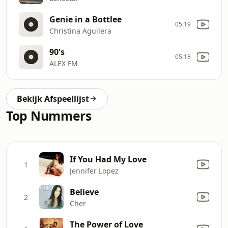
Genie in a Bottlee
05:19
Christina Aguilera
90's
05:18
ALEX FM
Bekijk Afspeellijst
Top Nummers
If You Had My Love
1
Jennifer Lopez
Believe
2
Cher
The Power of Love