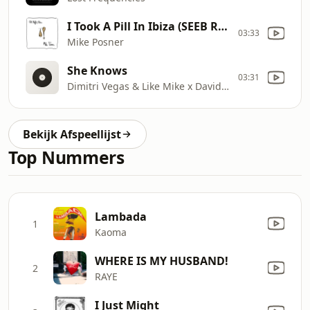
I Took A Pill In Ibiza (SEEB Remix)
03:33
Mike Posner
She Knows
03:31
Dimitri Vegas & Like Mike x David Guetta x Afro Bros x Akon
Bekijk Afspeellijst
Top Nummers
Lambada
1
Kaoma
WHERE IS MY HUSBAND!
2
RAYE
I Just Might