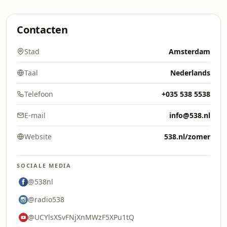
Contacten
Stad
Amsterdam
Taal
Nederlands
Telefoon
+035 538 5538
E-mail
info@538.nl
Website
538.nl/zomer
SOCIALE MEDIA
@538nl
@radio538
@UCYlsXSvFNjXnMWzF5XPu1tQ