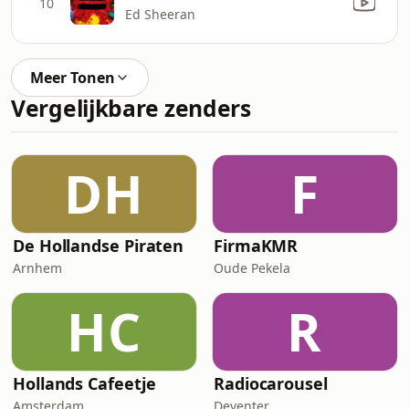
10
Ed Sheeran
Meer Tonen
Vergelijkbare zenders
DH
F
De Hollandse Piraten
FirmaKMR
Arnhem
Oude Pekela
HC
R
Hollands Cafeetje
Radiocarousel
Amsterdam
Deventer