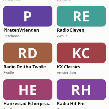
P
RE
PiratenVrienden
Radio Eleven
Enschede
Zwolle
RD
KC
Radio Deltha Zwolle
KX Classics
Zwolle
Amsterdam
HE
RH
Hanzestad Etherpiraten
Radio Hit Fm