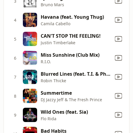
3
Bruno Mars
Havana (feat. Young Thug)
4
Camila Cabello
CAN'T STOP THE FEELING!
5
Justin Timberlake
Miss Sunshine (Club Mix)
6
R.I.O.
Blurred Lines (feat. T.I. & Pharrell)
7
Robin Thicke
Summertime
8
DJ Jazzy Jeff & The Fresh Prince
Wild Ones (feat. Sia)
9
Flo Rida
Bad Habits