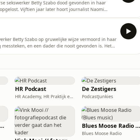
rse sekswerker Betty Szabo dood gevonden in haar
gelost. Vijftien jaar later hoort journalist Naomi
n het Erotisch Museum, waar ze achter de kassa werkt.
nis het begin van een zoektocht naar mensen die Betty
erker Betty Szabo op gruwelijke wijze vermoord in haar
 messteken, en een dader die nooit gevonden is. Het
am. Vijftien jaar later werkt Naomi Steijger vlak naast
meisje in het erotisch museum: ze hoort over haar cold
HR Podcast
De Zestigers
HR Academy, HR Praktijk en CHRO
PodcastJunkies
t Gelders Bloed Orkest
Blues Moose Radio (Blues music
Blues Moose Radio