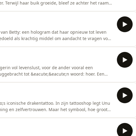
 Terwijl haar buik groeide, bleef ze achter het raam
cht ze een zoon ter wereld, die ze dolgraag zelf wilde
ontroerend portret van Betty als moeder: een vrouw
 van Betty: een hologram dat haar opnieuw tot leven
bedoeld als krachtig middel om aandacht te vragen voor
jkertijd vragen op. Wie bepaalt hoe Betty eruitziet? En
e haar herinneren? Naomi spreekt de initiatiefnemers
gerin vol levenslust, voor de ander vooral een
ruggebracht tot &eacute;&eacute;n woord: hoer. Een
erd, een vrouw zonder eigen verhaal, een vrouw over
risico&rdquo; is. Naomi gaat in gesprek met Agnes,
;s iconische drakentattoo. In zijn tattooshop legt Unu
rming en zelfvertrouwen. Maar het symbool, hoe groot
 haar niet kunnen beschermen. Terwijl het portret van
ijgt, stapelt de twijfel zich op: werkte de camera bij