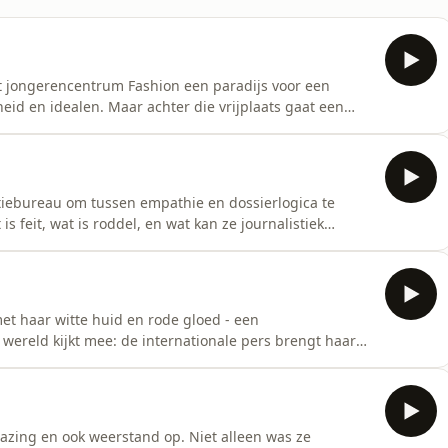
kt jongerencentrum Fashion een paradijs voor een
eid en idealen. Maar achter die vrijplaats gaat een
errit Wensing, alias Jatti, die nooit meer levend wordt
uggevonden. In De Hippiemoord reconstrueert journalist
itiebureau om tussen empathie en dossierlogica te
s feit, wat is roddel, en wat kan ze journalistiek
 serie begint met een dood meisje, maar eindigt met
beeldt Naomi waar Betty&rsquo;s vurige inborst haar
et haar witte huid en rode gloed - een
 wereld kijkt mee: de internationale pers brengt haar
elijk nieuwe tips binnen. Zo duikt er een nieuwe naam
weten wie Betty heeft vermoord. Maar de echte
azing en ook weerstand op. Niet alleen was ze