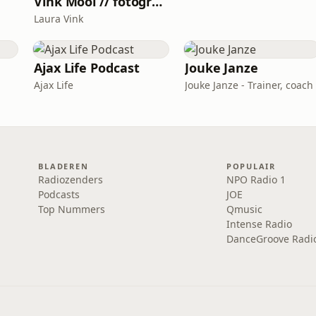
Vink Mooi // fotografiepodcast die verder gaat dan het kader
Laura Vink
Ajax Life Podcast
Jouke Janze
Ajax Life
Jouke Janze - Trainer, coach
BLADEREN
POPULAIR
Radiozenders
NPO Radio 1
Podcasts
JOE
Top Nummers
Qmusic
Intense Radio
DanceGroove Radi