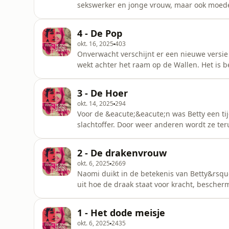
sekswerker en jonge vrouw, maar ook moeder.
werken. En drie maanden voor haar dood bra
opvoeden.&nbsp; Er ontstaat een intiem en 
4 - De Pop
die, ondanks stigma en teg
okt. 16, 2025
403
Onverwacht verschijnt er een nieuwe versie
wekt achter het raam op de Wallen. Het is 
de onopgeloste moordzaak, maar roept tegeli
wat zegt dit beeld over de manier waarop w
3 - De Hoer
van het hologra
okt. 14, 2025
294
Voor de &eacute;&eacute;n was Betty een tij
slachtoffer. Door weer anderen wordt ze te
vrouw op wie verlangens worden geprojecte
wie men zegt dat moord &ldquo;een beroeps
2 - De drakenvrouw
die in de peeskamer naast Betty
okt. 6, 2025
2669
Naomi duikt in de betekenis van Betty&rsquo
uit hoe de draak staat voor kracht, besche
hij ook over haar bovenlijf kronkelde, heeft
Betty als &ldquo;drakenvrouw&rdquo; vorm kr
1 - Het dode meisje
kamer 38 nu
okt. 6, 2025
2435