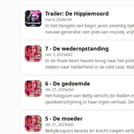
Trailer: De Hippiemoord
mei 6, 2026
146
In het Hengelo van begin jaren zeventig lij
nieuwe generatie: een plek van muziek, vrijh
duister verhaal schuil: de verdwijning van G
teruggezien. Ook het lijk is nooit meer ter
7 - De wederopstanding
en historicus
nov. 5, 2025
342
In de finale keert Naomi terug naar het pol
zoeken naar helderheid in de cold case. Wat i
rechtzetten? En ze lost de belofte in - deze
haar wederopstanding.&nbsp; Via Agnes ver
6 - De gedoemde
had k&uacute;nnen bren
okt. 27, 2025
260
Het hologram van Betty verlicht de Wallen m
spookverschijning in haar eigen verhaal. De
opnieuw tot leven, en de politie krijgt eind
op, een Hongaarse huurmoordenaar zegt te 
5 - De moeder
doorbraak komt uit een onverwachte h
okt. 21, 2025
340
Betty&rsquo;s keuzes en kracht roepen verb