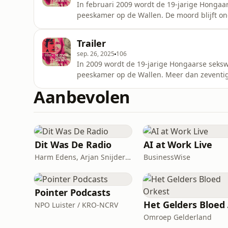
In februari 2009 wordt de 19-jarige Hongaa
peeskamer op de Wallen. De moord blijft onop
Steijger voor het eerst over haar verhaal i
Voor Naomi vormt deze gruwelijke gebeurte
Trailer
kenden. Zo ontstaat he
sep. 26, 2025
106
In 2009 wordt de 19-jarige Hongaarse seksw
peeskamer op de Wallen. Meer dan zeventig
blijft een open wond in het hart van Amsterd
Aanbevolen
de plek waar Betty vermoord werd als kassa
case en start
Dit Was De Radio
AI at Work Live
Harm Edens, Arjan Snijders, Ron Vergouwen
BusinessWise
Pointer Podcasts
He
NPO Luister / KRO-NCRV
Omroep Gelderland