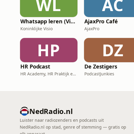
WL
AC
Whatsapp leren (Visio Podcast)
AjaxPro Café
Koninklijke Visio
AjaxPro
HP
DZ
HR Podcast
De Zestigers
HR Academy, HR Praktijk en CHRO
PodcastJunkies
NedRadio.nl
Luister naar radiozenders en podcasts uit
NedRadio.nl op stad, genre of stemming — gratis op
elk apparaat.