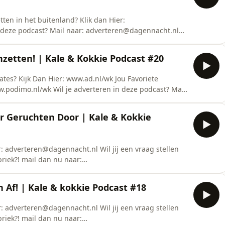
netten in het buitenland? Klik dan Hier:
 deze podcast? Mail naar: adverteren@dagennacht.nl
kie voor onze vragen rubriek?! mail dan nu naar:
ts Kale: Lawrence De Munck Kokkie: Maarten Vledder
Inzetten! | Kale & Kokkie Podcast #20
ates? Kijk Dan Hier: www.ad.nl/wk Jou Favoriete
.podimo.nl/wk Wil je adverteren in deze podcast? Mail
 vraag stellen aan Kale &amp; Kokkie voor onze vragen
le_kokkie@outlook.com Credits Kale: Lawrence De
r Geruchten Door | Kale & Kokkie
r: adverteren@dagennacht.nl Wil jij een vraag stellen
riek?! mail dan nu naar:
ts Kale: Lawrence De Munck Kokkie: Maarten Vledder
guen Opname Locatie: Cafe Chris ScholtenSee
n Af! | Kale & kokkie Podcast #18
tion.
r: adverteren@dagennacht.nl Wil jij een vraag stellen
riek?! mail dan nu naar: