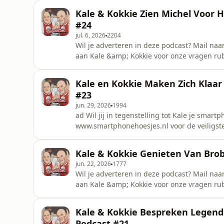
Munck&nbsp;Kokkie: Maarten Vledder&nbsp;
Kale & Kokkie Zien Michel Voor H
Nyguen&nbsp;Opname Locatie: Cafe Chris 
#24
jul. 6, 2026
2204
Wil je adverteren in deze podcast? Mail naa
aan Kale &amp; Kokkie voor onze vragen rub
management_kale_kokkie@outlook.com Cred
Vledder&nbsp;Host: Yannick Pereira&nbsp;
Kale en Kokkie Maken Zich Klaar
Chris ScholtenSee omnystudio.com/listener f
#23
jun. 29, 2026
1994
ad Wil jij in tegenstelling tot Kale je smar
www.smartphonehoesjes.nl voor de veiligste
Wil je adverteren in deze podcast? Mail naa
aan Kale &amp; Kokkie voor onze vragen rub
Kale & Kokkie Genieten Van Brob
management_kale_kokkie@outlook.com&nbs
jun. 22, 2026
1777
Wil je adverteren in deze podcast? Mail naa
aan Kale &amp; Kokkie voor onze vragen rub
management_kale_kokkie@outlook.com Credi
Host: Yannick Pereira Organisatie: Dinh Ny
Kale & Kokkie Bespreken Legenda
omnystudio.com/listener for privacy informa
Podcast #21