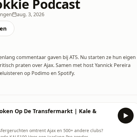
okkie Podcast
ingen
aug. 3, 2026
ten
renlang commentaar gaven bij AT5. Nu starten ze hun eigen
itisch praten over Ajax. Samen met host Yannick Pereira
eluisteren op Podimo en Spotify.
 Koken Op De Transfermarkt | Kale &
ansfergeruchten omtrent Ajax en 500+ andere clubs?
scode KALE100 Voor een Jaarlang Pro zonder