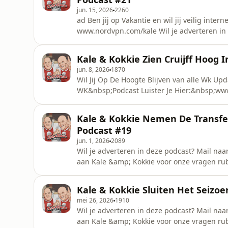
jun. 15, 2026
2260
ad Ben jij op Vakantie en wil jij veilig inter
www.nordvpn.com/kale Wil je adverteren in
Wil jij een vraag stellen aan Kale &amp; Kok
management_kale_kokkie@outlook.com Credi
Kale & Kokkie Zien Cruijff Hoog 
Host: Yannick Pereira Organisatie: Di
jun. 8, 2026
1870
Wil Jij Op De Hoogte Blijven van alle Wk Upd
WK&nbsp;Podcast Luister Je Hier:&nbsp;www
naar: adverteren@dagennacht.nl Wil jij een
rubriek?! mail dan nu naar: management_ka
Kale & Kokkie Nemen De Transfe
Munck Kokkie: Maarten Vledde
Podcast #19
jun. 1, 2026
2089
Wil je adverteren in deze podcast? Mail naa
aan Kale &amp; Kokkie voor onze vragen rub
management_kale_kokkie@outlook.com Credi
Host: Yannick Pereira Organisatie: Dinh Ny
Kale & Kokkie Sluiten Het Seizoe
omnystudio.com/listener for privacy informa
mei 26, 2026
1910
Wil je adverteren in deze podcast? Mail naa
aan Kale &amp; Kokkie voor onze vragen rub