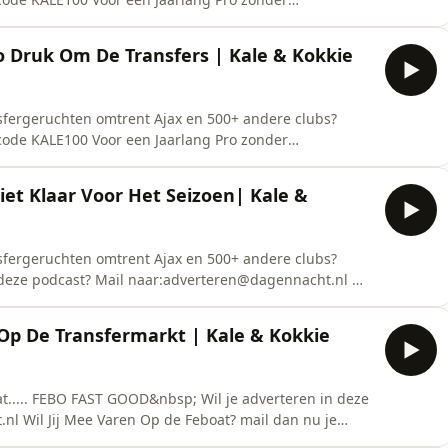
eze podcast? Mail naar:adverteren@dagennacht.nl
ie: Maarten Vledder&nbsp;Host: Yannick
o Druk Om De Transfers | Kale & Kokkie
nbsp;Opname Loc
ansfergeruchten omtrent Ajax en 500+ andere clubs?
scode KALE100 Voor een Jaarlang Pro zonder
et Waar De Muur Staat..... FEBO FAST GOOD&nbsp; Wil
dverteren@dagennacht.nl Wil Jij Mee Varen Op de
iet Klaar Voor Het Seizoen| Kale &
ansfergeruchten omtrent Ajax en 500+ andere clubs?
in deze podcast? Mail naar:adverteren@dagennacht.nl Wil
re Vragen Aan Kale &amp; Kokkie? mail dan nu je
kokkie@outlook.com CreditsKale: Lawrence De
 Op De Transfermarkt | Kale & Kokkie
t..... FEBO FAST GOOD&nbsp; Wil je adverteren in deze
l Wil Jij Mee Varen Op de Feboat? mail dan nu je
utlook.com CreditsKale: Lawrence De