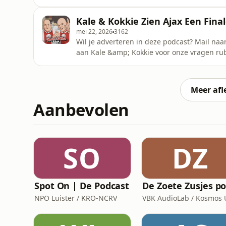
management_kale_kokkie@outlook.com Credi
Host: Yannick Pereira Organisatie: Dinh Ny
Kale & Kokkie Zien Ajax Een Fina
omnystudio.com/listener for privacy informa
mei 22, 2026
3162
Wil je adverteren in deze podcast? Mail naa
aan Kale &amp; Kokkie voor onze vragen rub
management_kale_kokkie@outlook.com Credi
Host: Yannick Pereira Organisatie: Dinh Ny
omnystudio.com/listener for privacy informa
Meer afl
Aanbevolen
SO
DZ
Spot On | De Podcast
NPO Luister / KRO-NCRV