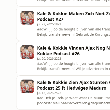
advertenties&nbsp; Wil je adverteren in d
CreditsKale: Lawrence De Munck&nbsp;Kokk
Kale & Kokkie Maken Zich Niet Z
Pereira&nbsp;Organisatie: Dinh Nyguen&
Podcast #27
jul. 27, 2026
1899
#adWil jij op de hoogte blijven van alle tr
Bekijk: transfernews.nl Gebruik de Korting
advertenties&nbsp; #ad Heb Je Trek? Je We
je adverteren in deze podcast? Mail naar:a
Kale & Kokkie Vinden Ajax Nog N
Feboat? Of Heb Je Andere Vragen Aan Ka
Kokkie Podcast #26
jul. 20, 2026
2222
#adWil jij op de hoogte blijven van alle tr
Bekijk: transfernews.nl Wil je adverteren 
Jij Mee Varen Op de Feboat? Of Heb Je Ande
motivatie Of Vraag naar: management_kale_
Kale & Kokkie Zien Ajax Stunten
Munck&nbsp;Kokkie: Maarten Vledde
Podcast 25 ft Hedwiges Maduro
jul. 13, 2026
2523
#ad Heb Je Trek? Je Weet Waar De Muur Staa
podcast? Mail naar:adverteren@dagennacht.n
motivatie naar: management_kale_kokkie@o