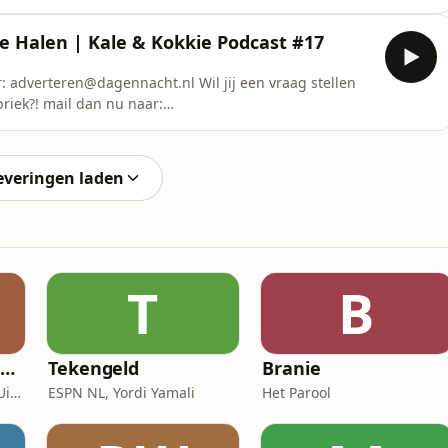
ts Kale: Lawrence De Munck Kokkie: Maarten Vledder
guen Opname Locatie: Cafe Chris ScholtenSee
le Halen | Kale & Kokkie Podcast #17
tion.
r: adverteren@dagennacht.nl Wil jij een vraag stellen
riek?! mail dan nu naar:
ts Kale: Lawrence De Munck Kokkie: Maarten Vledder
guen Opname Locatie: Bistro KellezaSee
tion.
everingen laden
T
B
De Zoete Zusjes podcast
Tekengeld
Branie
VBK AudioLab / Kosmos Uitgevers
ESPN NL, Yordi Yamali
Het Parool