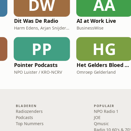
DW
AA
Dit Was De Radio
AI at Work Live
Harm Edens, Arjan Snijders, Ron Vergouwen
BusinessWise
PP
HG
Pointer Podcasts
Het Gelders Bloed Orkest
NPO Luister / KRO-NCRV
Omroep Gelderland
BLADEREN
POPULAIR
Radiozenders
NPO Radio 1
Podcasts
JOE
Top Nummers
Qmusic
Radio 10 60's & 70'