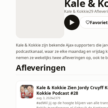
Kale & K
Kale & Kokkie
29 Aflever
Favorie
Kale & Kokkie zijn bekende Ajax-supporters die ja
podcastkanaal, waar ze elke maandag en vrijdag kr
nemen ze wekelijks twee afleveringen op, ook te b
Afleveringen
Kale & Kokkie Zien Jordy Cruyff
Kokkie Podcast #28
aug. 3, 2026
2379
#adWil jij op de hoogte blijven van alle tr
Bekijk: transfernews.nl Gebruik de Korting