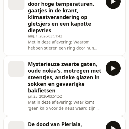
door hoge temperaturen,
kinderen uit Gaza naar Nederland,
gaatjes in de krant,
waarom hebben mensen van adel
klimaatverandering op
'blauw bloed' en kunnen we met
gletsjers en een kapotte
preventief nathouden bosbranden
voorkomen?
diepvries
aug. 1, 2026
03:51:42
Met in deze aflevering: Waarom
hebben stieren een ring door hun
neus en koeien niet? Kan je beter een
hoge of lage WOZ-waarde hebben bij
Mysterieuze zwarte gaten,
overlijden? Wat gebeurt er met
oude nokia's, motregen met
koelwater nadat een datacenter daar
steentjes, antieke glazen in
gebruik van heeft gemaakt? Hoeveel
sokken en gevaarlijke
neemt het gletsjerwater af per jaar
bakfietsen
door klimaatverandering? Wat
betekent de brommer op tijd zetten?
jul. 25, 2026
03:51:52
Met in deze aflevering: Waar komt
Waarom zitten er gaatjes in de zijkant
'geen knip voor de neus waard zijn'
van De Gelderlander
vandaan? Waarom mensen in
Naarden vesting kraaien genoemd?
De dood van Pierlala,
Hoe vervoer je het beste antieke