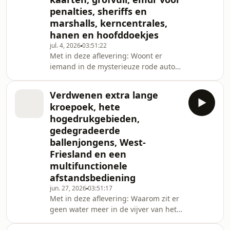
huis? Waardoor duurt de vakantie van
penalties, sheriffs en
politici zo lang? En kan de
marshalls, kerncentrales,
pindakaasvloer van Wim T. Schippers
over de datum en beschimmeld
hanen en hoofddoekjes
raken? Wordt met de term
jul. 4, 2026
03:51:22
ouwehoeren bedoeld dat oude
Met in deze aflevering: Woont er
prostituees weinig klandiz
iemand in de mysterieuze rode auto
bij het tankstation, is er een advocaat
die wil helpen bij 'de zaak van de
Verdwenen extra lange
kapotte conifeer', wanneer komen de
kroepoek, hete
nieuwe ov-kaarten, is grofvuil wel
hogedrukgebieden,
altijd afval, zou emdr helpen voor
gedegradeerde
voetballers die penalties moeten
ballenjongens, West-
nemen, wat is het verschil tussen
sheriffs en marshalls, waarom duurt
Friesland en een
het zo lang om kerncentrales te
multifunctionele
bouwen, waarom
afstandsbediening
jun. 27, 2026
03:51:17
Met in deze aflevering: Waarom zit er
geen water meer in de vijver van het
Museumplein? Wat zit er in