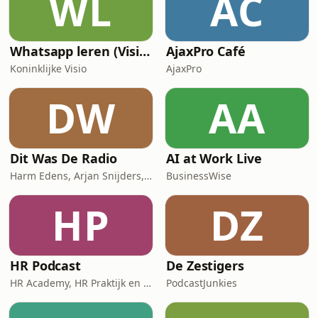
WL
AC
Whatsapp leren (Visio Podcast)
AjaxPro Café
Koninklijke Visio
AjaxPro
DW
AA
Dit Was De Radio
AI at Work Live
Harm Edens, Arjan Snijders, Ron Vergouwen
BusinessWise
HP
DZ
HR Podcast
De Zestigers
HR Academy, HR Praktijk en CHRO
PodcastJunkies