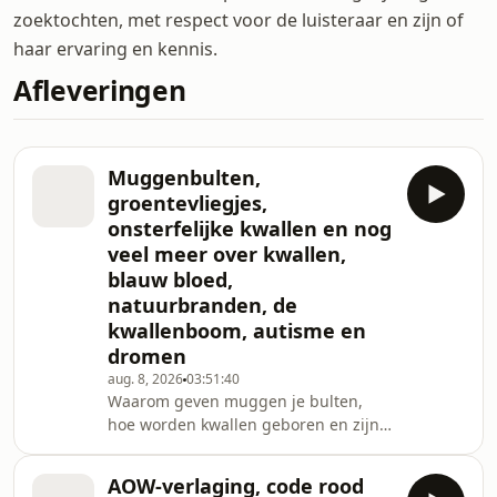
zoektochten, met respect voor de luisteraar en zijn of
haar ervaring en kennis.
Afleveringen
Muggenbulten,
groentevliegjes,
onsterfelijke kwallen en nog
veel meer over kwallen,
blauw bloed,
natuurbranden, de
kwallenboom, autisme en
dromen
aug. 8, 2026
03:51:40
Waarom geven muggen je bulten,
hoe worden kwallen geboren en zijn
er kwallen die nooit dood gaan? Is
autisme een kinderziekte? Waarom
AOW-verlaging, code rood
komen er niet meer zwaar zieke