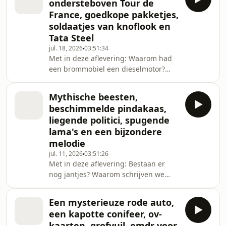
ondersteboven Tour de
glazen extra voorzichtig? Wat
France, goedkope pakketjes,
betekent motregen? En hoe kan een
soldaatjes van knoflook en
bevolkingsenquête representatief
Tata Steel
zijn? Mag je als uitzendkracht
oneindig voor één werkgever werken?
jul. 18, 2026
03:51:34
Met in deze aflevering: Waarom had
Is een bull bar op een showtruck
een brommobiel een dieselmotor?
illegaal? Hebben kleine zwarte gaten
Waar komt de dood van Pierlala
ne
vandaan? Hoe kan het dat pakketjes
Mythische beesten,
uit Azië zo goedkoop zijn om te laten
beschimmelde pindakaas,
bezorgen? Werd hom en kuit uit
liegende politici, spugende
levende zalm gehaald? Wat deed een
lama's en een bijzondere
helikopter afgelopen week vlak boven
melodie
Heerenveen? Hoe kan het dat
kettinkjes altijd lussen bij het
jul. 11, 2026
03:51:26
Met in deze aflevering: Bestaan er
neerleggen? Wat gebeurt er met het
nog jantjes? Waarom schrijven we
terrein van Tata Steel als
begrafenis met een 'f' en begraven
met een 'v'? Wat is de reden dat
Een mysterieuze rode auto,
lama's spugen? Wat doe je tegen
een kapotte conifeer, ov-
onbekende beesten in
kaarten, grofvuil, emdr voor