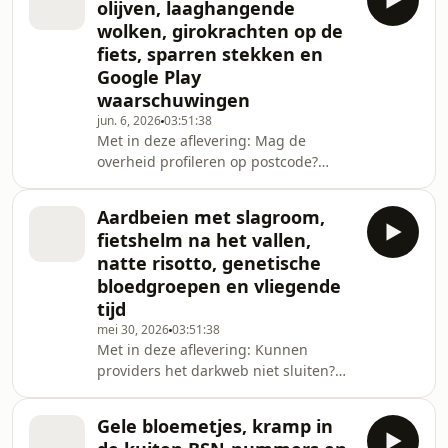
olijven, laaghangende
tegen droge ogen? Op welke manier
wolken, girokrachten op de
kun je je hartslag weer omlaag
fiets, sparren stekken en
brengen? En waarom ratelen niet alle
Google Play
stoplichten in Nederland? Wat is de
reden dat mensen zo vriendelijk zijn
waarschuwingen
als je een rollator gebruikt? Hoe lang
jun. 6, 2026
03:51:38
kun je het no
Met in deze aflevering: Mag de
overheid profileren op postcode?
Waardoor zijn wolken wit of zwart?
Kunnen de sluizen in de afsluitdijk
Aardbeien met slagroom,
tegelijk open? Kan een gemeente
fietshelm na het vallen,
thuiszorg wegnemen? Wat is het
natte risotto, genetische
verschil tussen mitigeur en
bloedgroepen en vliegende
melangeur? Waarom val je niet om
tijd
als je fietst, maar wel als je stilstaat?
Is laaghangende bewolking zichtbaar
mei 30, 2026
03:51:38
Met in deze aflevering: Kunnen
voor buienradar? Waarom wordt de
providers het darkweb niet sluiten?
term directrice niet meer g
Waarom zijn dashcams niet verplicht
in auto's? Wat gebeurt er als de maan
Gele bloemetjes, kramp in
er niet meer is? Waar komt de traditie