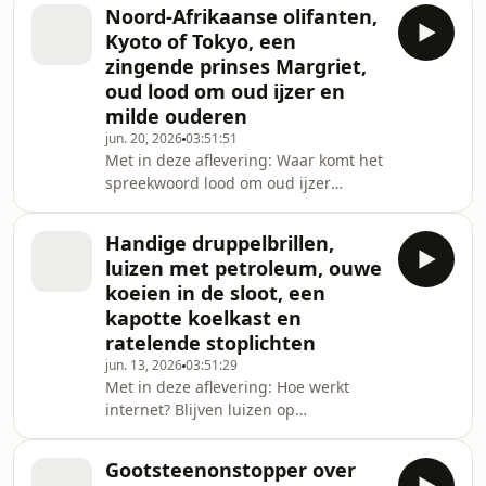
talkpoeder? Waar komt de naam
Noord-Afrikaanse olifanten,
West-Friesland vandaan? Waardoor
Kyoto of Tokyo, een
ontstaat stof in huis? Waarom doen
zingende prinses Margriet,
we onze handen in de zij? Wat is er
oud lood om oud ijzer en
met de lange kroepoek in de
milde ouderen
supermarkt gebeurd? Zijn er geen
ballenjongens meer op het WK
jun. 20, 2026
03:51:51
Met in deze aflevering: Waar komt het
voetbal? Zijn roze voetbalschoenen nu
spreekwoord lood om oud ijzer
een trend? Wat is er gebeurd met d
vandaan? Kun je eb en vloed
gebruiken om energie op te wekken?
Handige druppelbrillen,
Waarom zijn de maten van fietswielen
luizen met petroleum, ouwe
in inches? Werkt warme lucht naar
koeien in de sloot, een
buiten of koude lucht naar binnen
kapotte koelkast en
beter tegen warm weer? En hoe werkt
ratelende stoplichten
het menselijke geheugen? Gaat
bliksem alleen naar beneden? Waar
jun. 13, 2026
03:51:29
Met in deze aflevering: Hoe werkt
kwamen de olifanten van Hannibal
internet? Blijven luizen op
vandaan? Worden tankstations
voorwerpen zitten? Hoe repareer je
een gat in de koelkast? Waarom zitten
Gootsteenonstopper over
koeien in de sloot? Wat kun je doen