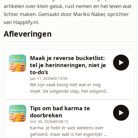
artikelen over klein geluk, rust nemen en het leven wat
lichter maken. Gemaakt door Mariko Naber, oprichter
van Happlify.nl.
Afleveringen
Maak je reverse bucketlist:
tel je herinneringen, niet je
to-do’s
jun. 11, 2026
00:14:56
We zijn vaak bezig met wat er nog
moet. De volgende stap, het volgende
doel, de volgende droom. Maar hoe
vaak sta je stil bij alles wat je al hebt
Tips om bad karma te
beleefd?In deze aflevering nodig ik je
doorbreken
uit om samen jouw Reverse Bucketlist
mrt. 30, 2026
00:08:15
te maken. Geen lijst met dingen die je
Karma. Je hebt er vast weleens over
nog wilt doen, maar juist een
gehoord, maar wat is het eigenlijk? En
terugblik op de mooiste plekken,