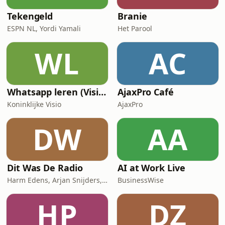
Tekengeld
Branie
ESPN NL, Yordi Yamali
Het Parool
WL
AC
Whatsapp leren (Visio Podcast)
AjaxPro Café
Koninklijke Visio
AjaxPro
DW
AA
Dit Was De Radio
AI at Work Live
Harm Edens, Arjan Snijders, Ron Vergouwen
BusinessWise
HP
DZ