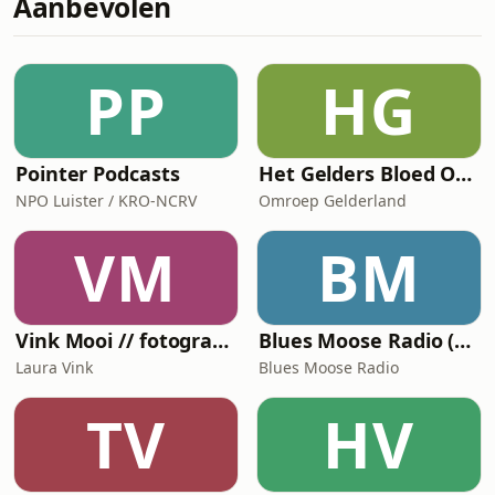
Aanbevolen
dat ook dat eten een neutraal
onderwerp is? Heeft de Bijbel
christenen dan niks te zeggen over
wat er op hun bord ligt?Oud-politica
PP
HG
Marianne Thieme werd
vegetari&euml;r in haar studententij
Pointer Podcasts
Het Gelders Bloed Orkest
NPO Luister / KRO-NCRV
Omroep Gelderland
VM
BM
Vink Mooi // fotografiepodcast die verder gaat dan het kader
Blues Moose Radio (Blues music)
Laura Vink
Blues Moose Radio
TV
HV