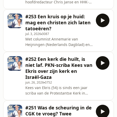
hoofdredacteur Chris Janse en HHK-
heeft hij er een hele geloofsreis op
dominee Johan van Vugt.Er is nog
zitten. Met Pasen
&eacute;&eacute;n traditioneel
#253 Een kruis op je huid:
protestants kerkgenootschap dat
mag een christen zich laten
groeit: de Hersteld Hervormde Kerk.
tatoeëren?
Meer dan 600 leden kwamen erbij
jul. 3, 2026
3087
vorig jaar, een groei die met name
Met columnist Annemarie van
komt door overstappers uit andere
Heijningen (Nederlands Dagblad) en
protestantse kerkgenootschappen. De
emeritus hoogleraar Erik de Boer
grootste groep komt over uit de
(Theologische Universiteit Utrecht).
Gereformeerde Gemeenten, zegt
#252 Een kerk die huilt, is
Inmiddels heeft drie op de tien
Chris. &lsq
niet laf. PKN-scriba Kees van
Nederlanders een tattoo, en ook in de
Ekris over zijn kerk en
kerk duiken ze steeds vaker op.
Israël-Gaza
Dani&euml;l heeft zelf een klein
jun. 26, 2026
3752
kruisje op zijn pols, Dick voelt vooral
Kees van Ekris (54) is sinds een jaar
aarzeling &ndash; hij vindt het zelfs
scriba van de Protestantse Kerk in
een beetje ordinair. Maar wat zegt het
Nederland. Dick noemde zijn functie
christelijk gel
ooit een 'hondenbaan' &ndash; en het
#251 Was de scheuring in de
eerste jaar van Kees maakte dat niet
CGK te vroeg? Twee
makkelijker. Hij kreeg heftige kritiek