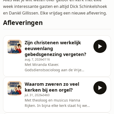
week interessante gasten en altijd Dick Schinkelshoek
en Daniël Gillissen. Elke vrijdag een nieuwe aflevering.
Afleveringen
Zijn christenen werkelijk
eeuwenlang
gebedsgenezing vergeten?
aug. 7, 2026
3116
Met Miranda Klaver.
Godsdienstsocioloog aan de Vrije
Universiteit Amsterdam.De leus
&lsquo;God geneest iedereen&rsquo;
Waarom zweren zo veel
van Tom de Wal stond afgelopen tijd
kerken bij een orgel?
weer volop in de belangstelling.
jul. 31, 2026
3460
Hoewel deze uitspraak ook door veel
Met theoloog en musicus Hanna
evangelische christenen in twijfel
Rijken. In bijna elke kerk staat hij wel:
wordt getrokken, is het bidden om
het orgel. Eeuwenlang hoorden
genezing een van de kernaspecten