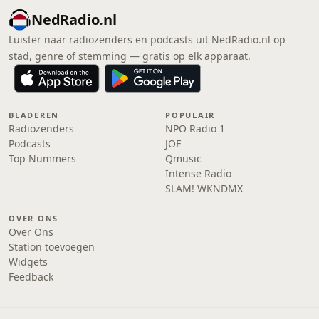
NedRadio.nl
Luister naar radiozenders en podcasts uit NedRadio.nl op
stad, genre of stemming — gratis op elk apparaat.
BLADEREN
POPULAIR
Radiozenders
NPO Radio 1
Podcasts
JOE
Top Nummers
Qmusic
Intense Radio
SLAM! WKNDMX
OVER ONS
Over Ons
Station toevoegen
Widgets
Feedback