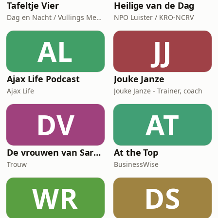
Tafeltje Vier
Heilige van de Dag
Dag en Nacht / Vullings Media
NPO Luister / KRO-NCRV
AL
JJ
Ajax Life Podcast
Jouke Janze
Ajax Life
Jouke Janze - Trainer, coach
DV
AT
De vrouwen van Saramacca
At the Top
Trouw
BusinessWise
WR
DS