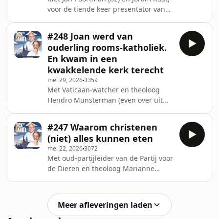
voor de tiende keer presentator van
een weg uit
de EO Jongerendag. Die bestaat vijftig
jaar &ndash; en zaterdag stromen er
#248 Joan werd van
weer 15.000 tieners Ahoy in
ouderling rooms-katholiek.
Rotterdam binnen. Voor hele
En kwam in een
generaties christenen een
kwakkelende kerk terecht
onvergetelijke ervaring. Maar voor Jan
mei 29, 2026
3359
Poortman betekende het feest ook
Met Vaticaan-watcher en theoloog
een ander verhaal.&nbsp; Het zijn de
Hendro Munsterman (even over uit
jaren tachtig. Jan is lid van de
Rome) en Joan Lindhout, die als
Gereformeerde Gemeenten, maa
hervormde jongen toetrad tot de
#247 Waarom christenen
Rooms-Katholieke Kerk. Officieel zijn
(niet) alles kunnen eten
er 3,5 miljoen katholieken in
mei 22, 2026
3072
Nederland, maar schijn bedriegt. Op
Met oud-partijleider van de Partij voor
zondag bezoeken maar zo'n 90.000
de Dieren en theoloog Marianne
mensen een katholieke misviering.
Thieme en dominee Tim Vreugdenhil.
Gebouwen sluiten, parochies fuseren
Christenen eten gewoon alles. Ze
en elk jaar verliest de kerk meer dan
kennen geen spijswetten of lijstjes
60.000 mensen. Maar er zi
Meer afleveringen laden
met verboden voedsel. Maar betekent