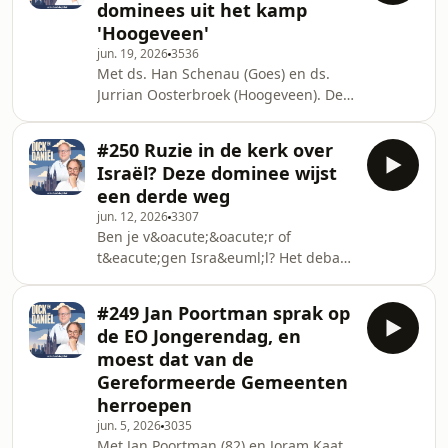
dominees uit het kamp
over het spreken (of het niet-spreken)
'Hoogeveen'
van de kerk over Isra&euml;l en Gaza.
jun. 19, 2026
3536
Daar bovenop kwam een
Met ds. Han Schenau (Goes) en ds.
bestuurscrisis bij de
Jurrian Oosterbroek (Hoogeveen). De
dienstenorganisatie na ND-
twee dominees zijn lid van het
onderzoek. En dan wil Kees nog
comit&eacute; dat een nieuwe synode
#250 Ruzie in de kerk over
van de zwaar gehavende Christelijke
Israël? Deze dominee wijst
Gereformeerde Kerken (CGK)
een derde weg
voorbereidt. Die vergadering moet in
jun. 12, 2026
3307
september in Hoogeveen
Ben je v&oacute;&oacute;r of
plaatsvinden. De Christelijke
t&eacute;gen Isra&euml;l? Het debat
Gereformeerde Kerken scheuren
lijkt maar twee smaken te kennen.
&ndash; over de vrouw in het ambt,
Terwijl er in de kerk vanouds veel
over homoseksuele relaties, en dieper
#249 Jan Poortman sprak op
verbondenheid met Isra&euml;l wordt
nog: ov
de EO Jongerendag, en
gevoeld, maar je van het leed van de
moest dat van de
Palestijnen ook niet kunt wegkijken.
Gereformeerde Gemeenten
Toch blijken ook kerkgangers dat
herroepen
gesprek onderling bijna niet meer te
kunnen voeren. Waarom lukt dat juist
jun. 5, 2026
3035
Met Jan Poortman (82) en Joram Kaat,
rond Isra&euml;l zo slecht? En is er