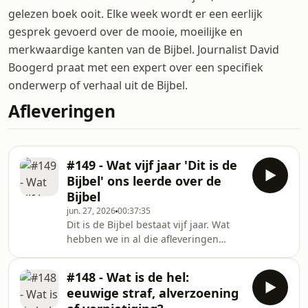
gelezen boek ooit. Elke week wordt er een eerlijk
gesprek gevoerd over de mooie, moeilijke en
merkwaardige kanten van de Bijbel. Journalist David
Boogerd praat met een expert over een specifiek
onderwerp of verhaal uit de Bijbel.
Afleveringen
#149 - Wat vijf jaar 'Dit is de
Bijbel' ons leerde over de
Bijbel
jun. 27, 2026
00:37:35
Dit is de Bijbel bestaat vijf jaar. Wat
hebben we in al die afleveringen
geleerd? Welke Bijbeltekst raakte
Almatine Leene, Stefan Paas en
#148 - Wat is de hel:
Arnold Huijgen opnieuw? Wat is
eeuwige straf, alverzoening
misschien wel de mooiste zin uit de