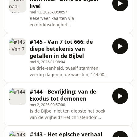
vreemdeling bent in de wereld – of
live!
zelfs wordt vervolgd? De eerste brief
mei 13, 2026
00:00:57
van Petrus is een korte, maar
Reserveer kaarten via
krachtige tekst uit de Bijbel, vol
eo.nl/ditisdebijbel
prachtige en iconische zinnen. En het
(https://shop.paylogic.com/512d87372e2c488fab7aba
is een brief die schuurt en vragen
Dit is de Bijbel bestaat vijf jaar en
oproept – bijvoorbeeld over die
#145 - Van 7 tot 666: de
daarom gaan we voor het eerst live
raadselachtige teks
diepe betekenis van
(https://shop.paylogic.com/512d87372e2c488fab7aba
getallen in de Bijbel
met 'Dit is de Bijbel'! Op
mei 9, 2026
01:08:04
woensdagavond 10 juni nodigen we
De drie-eenheid, twaalf stammen,
je uit voor het 'Dit is de Bijbel Event' in
veertig dagen in de woestijn, 144.000
de Grote Kerk in Hilversum. Arnold
uitverkorenen, 666… getallen zijn in
Huijge
de Bijbel zelden zomaar statistiek. Ze
#144 - Bevrijding: van de
dragen betekenis, leggen verbanden
Exodus tot demonen
en vertellen soms een eigen verhaal
mei 2, 2026
00:57:00
tussen de regels door. Maar wat zit er
Is de Bijbel niet ten diepste het boek
precies achter die Bijbelse getallen?
van de vrijheid? Het christendom
Wanneer is een getal gewoon een
wordt – zeker door buitenstaanders –
aantal, wanneer heeft het een
niet snel geassocieerd met vrijheid.
diepere symbolische laag – en
#143 - Het epische verhaal
Toch staat de Bijbel bol van