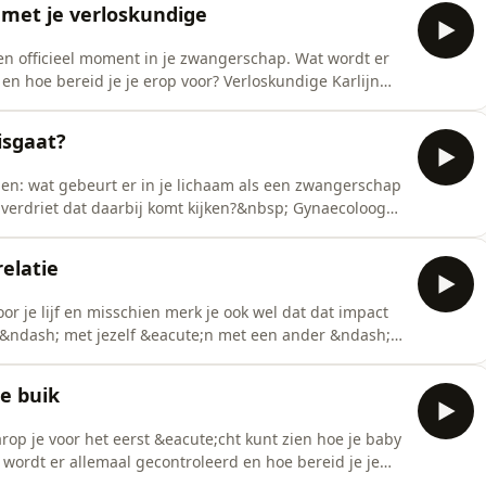
met je verloskundige
en officieel moment in je zwangerschap. Wat wordt er
n hoe bereid je je erop voor? Verloskundige Karlijn
 verwachten, welke onderzoeken plaatsvinden en
ke samenwerking. De podcast&nbsp;Zwanger: Van Buik
isgaat?
men: wat gebeurt er in je lichaam als een zwangerschap
verdriet dat daarbij komt kijken?&nbsp; Gynaecoloog
niet te voorkomen is, en psychotherapeut Lotte van
 verlies en herstel. De podcast&nbsp;Zwanger: Van Buik
relatie
r je lijf en misschien merk je ook wel dat dat impact
ng &ndash; met jezelf &eacute;n met een ander &ndash;
en relatie hebt: psychotherapeut Lotte van Hoorn vertelt
n deze fase vol fysieke en emotionele veranderingen.
je buik
op je voor het eerst &eacute;cht kunt zien hoe je baby
 wordt er allemaal gecontroleerd en hoe bereid je je
isma legt uit wat er tijdens dit onderzoek allemaal aan