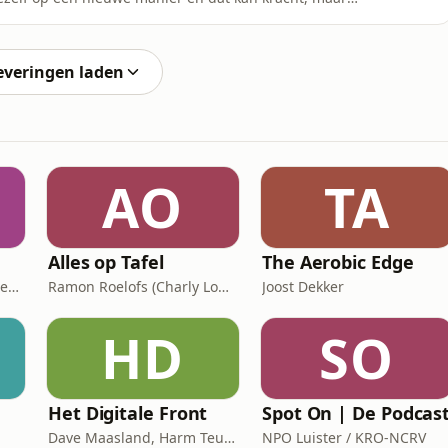
eut Lotte van Hoorn vertelt hoe je kunt omgaan met
uw nieuwe zelfbeeld omarmt. De
s
everingen laden
AO
TA
Alles op Tafel
The Aerobic Edge
Stichting Literatuur en Geneeskunde
Ramon Roelofs (Charly Lownoise)
Joost Dekker
HD
SO
Het Digitale Front
Spot On | De Podcas
Dave Maasland, Harm Teunis / Corti Media
NPO Luister / KRO-NCRV