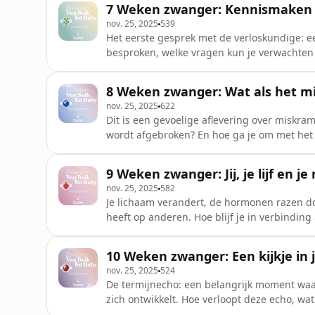
7 Weken zwanger: Kennismaken 
aflevering nee
nov. 25, 2025
539
Het eerste gesprek met de verloskundige: e
besproken, welke vragen kun je verwachten e
Draaisma legt uit wat je van de intake mag
waarom dit het begin is van een belangrij
8 Weken zwanger: Wat als het m
Tot Baby is jouw gids tijdens
nov. 25, 2025
622
Dit is een gevoelige aflevering over miskra
wordt afgebroken? En hoe ga je om met het 
Koen Deurloo legt uit waarom een miskraam 
Hoorn vertelt hoe je ruimte kunt geven aan
9 Weken zwanger: Jij, je lijf en je 
Tot Baby is jouw g
nov. 25, 2025
582
Je lichaam verandert, de hormonen razen doo
heeft op anderen. Hoe blijf je in verbindi
terwijl alles in beweging is?&nbsp; Als je e
hoe partners elkaar kunnen blijven vinden i
10 Weken zwanger: Een kijkje in 
De podcast
nov. 25, 2025
524
De termijnecho: een belangrijk moment waar
zich ontwikkelt. Hoe verloopt deze echo, wat
erop voor?&nbsp; Verloskundige Karlijn Draa