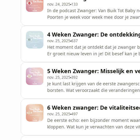
nov. 24, 2025
133
In de podcast Zwanger: Van Buik Tot Baby
Poorten je week voor week mee door je zwa
tot de kraamtijd, van de angst dat het misga
in 39 afleveringen blijft geen onderwerp o
4 Weken Zwanger: De ontdekkin
gynaecoloog Koen Deurloo, ps
nov. 25, 2025
637
Het moment dat je ontdekt dat je zwanger b
Er groeit nieuw leven in je! Dit besef kan 
allemaal bij kijken? En wat gebeurt er in j
Lotte van Hoorn vertelt over de gevoelens 
5 Weken Zwanger: Misselijk en 
gynaecoloog Koe
nov. 25, 2025
392
Je kunt last krijgen van de eerste zwanger
borsten. Wat veroorzaakt die veranderingen
Gynaecoloog Koen Deurloo legt uit wat het
waarom klachten als misselijkheid en vermo
6 Weken zwanger: De vitaliteits
aanleiding van deze aflevering o
nov. 25, 2025
497
De eerste echo: een bijzonder moment waarop
kloppen. Wat kun je verwachten van deze vita
&nbsp; Verloskundige Karlijn Draaisma legt 
maken. De podcast&nbsp;Zwanger: Van Buik T