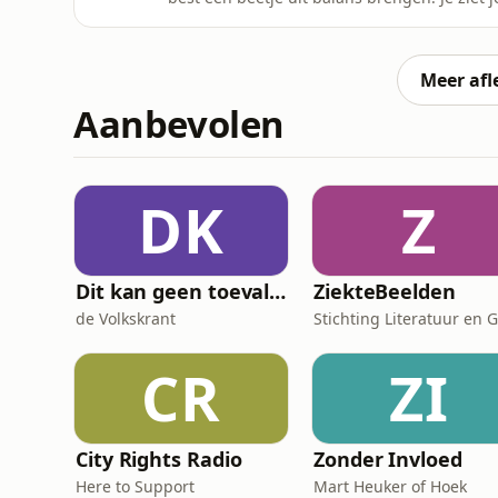
ook onzekerheid geven.&nbsp; Psychotherap
deze veranderingen en hoe je langzaam jo
podcast&nbsp;Zwanger: Van Buik Tot Baby i
Meer afl
Aanbevolen
DK
Z
Dit kan geen toeval zijn
ZiekteBeelden
de Volkskrant
CR
ZI
City Rights Radio
Zonder Invloed
Here to Support
Mart Heuker of Hoek