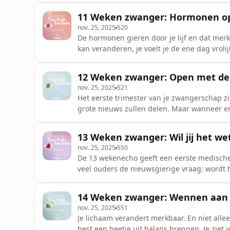
bod komt en wat je nog meer zou kunnen la
11 Weken zwanger: Hormonen op
test.&nbsp; De podc
nov. 25, 2025
520
De hormonen gieren door je lijf en dat merk 
kan veranderen, je voelt je de ene dag vrol
ineens verdrietig. Maar niet iedereen erva
Verloskundige en perinataal coach Eef van S
12 Weken zwanger: Open met de
om met emoti
nov. 25, 2025
521
Het eerste trimester van je zwangerschap 
grote nieuws zullen delen. Maar wanneer en 
met alle reacties die volgen?&nbsp; Psycho
erg beladen kan zijn en hoe je trouw kunt b
13 Weken zwanger: Wil jij het we
podcast&nbsp;Zwanger: Van Bui
nov. 25, 2025
550
De 13 wekenecho geeft een eerste medische b
veel ouders de nieuwsgierige vraag: wordt 
Karlijn Draaisma legt uit wat er tijdens d
Lotte van Hoorn legt uit welke emoties zo
14 Weken zwanger: Wennen aan 
Buik Tot Baby is jouw gid
nov. 25, 2025
551
Je lichaam verandert merkbaar. En niet alle
best een beetje uit balans brengen. Je ziet