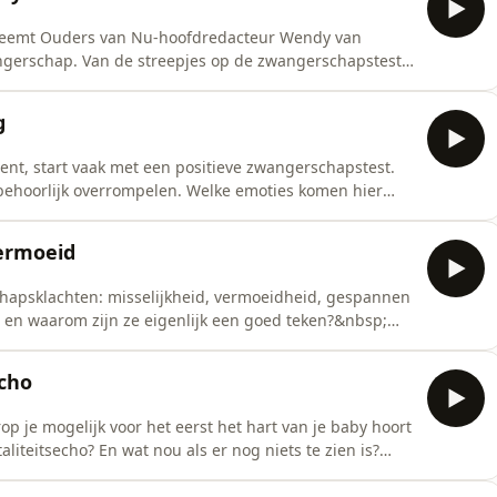
 neemt Ouders van Nu-hoofdredacteur Wendy van
ngerschap. Van de streepjes op de zwangerschapstest
at tot bevallen van je baby en &aacute;lles ertussen in:
nbesproken.&nbsp; Verloskundige Karlijn Draaisma,
g
ent, start vaak met een positieve zwangerschapstest.
je behoorlijk overrompelen. Welke emoties komen hier
e lichaam in deze eerste weken?&nbsp; Psychotherapeut
en emoties die om de hoek komen bij deze ontdekking en
vermoeid
schapsklachten: misselijkheid, vermoeidheid, gespannen
 en waarom zijn ze eigenlijk een goed teken?&nbsp;
 zwangerschapshormoon hCG doet in je lichaam en
eidheid voor iedereen anders kunnen zijn. Naar
echo
 je mogelijk voor het eerst het hart van je baby hoort
liteitsecho? En wat nou als er nog niets te zien is?
uit hoe deze echo werkt en wanneer je die kunt laten
ot Baby is jouw gids tijdens je zwangerschap. In elke