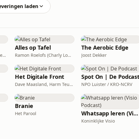
everingen laden
Alles op Tafel
The Aerobic Edge
Stichting Literatuur en Geneeskunde
Ramon Roelofs (Charly Lownoise)
Joost Dekker
Het Digitale Front
Spot On | De Podcas
Dave Maasland, Harm Teunis / Corti Media
NPO Luister / KRO-NCRV
Branie
Whatsapp leren (Visio Podcast)
Het Parool
Koninklijke Visio