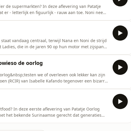
er de supermarkten? In deze aflevering van Patatje
er - letterlijk en figuurlijk - rauw aan toe. Noni neemt
r de sfeer slaat volledig om als het toetje op tafel
jzersterk verhaal over de Turkse supermarkt. Het is
 staat vandaag centraal, terwijl Nana en Noni de strijd
 Ladies, die in de jaren 90 op hun motor met zijspan
 gerechten bereidden. Ze schuwden daarbij geen
royale portie reuzel. In de rechterhoek vinden we tv-kok
owieso de oorlog
orlog&nbsp;testen we of overleven ook lekker kan zijn
oen (RCIR) van Isabelle Kafando tegenover een bizarre
int deze strijd om het beste noodpakket en blijft als
og gaan foodies en vrienden Isabelle Kafando, Noni
rtfood? In deze eerste aflevering van Patatje Oorlog
 het het bekende Surinaamse gerecht dat generaties
itgroeide tot een enorme volkshit? Of toch een
 vroeger zelfs in een helm werd geserveerd?Het