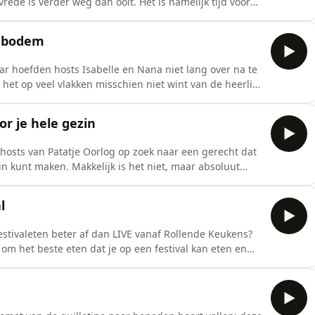
vrede is verder weg dan ooit. Het is namelijk tijd voor
jke finale&nbsp;van&nbsp;Patatje Oorlog! En die staat
anders: toetjes! Hosts Isabelle, Nana en Noni trekken
e bodem
 hoefden hosts Isabelle en Nana niet lang over na te
et op veel vlakken misschien niet wint van de heerlijk
zijn er toch een aantal producten waar we heel erg
 is klein, groen en zuur, terwijl het andere per topping
or je hele gezin
osts van Patatje Oorlog op zoek naar een gerecht dat
in kunt maken. Makkelijk is het niet, maar absoluut
se fried rice die ze altijd van haar&nbsp;braider te
he pan ribollita, soep met oud brood, waar ze de hele
l
festivaleten beter af dan LIVE vanaf Rollende Keukens?
m het beste eten dat je op een festival kan eten en
je tijdens het dansen vooral een makkelijke (maar
oral belangrijk dat wat je eet (en slurpt) je helemaal