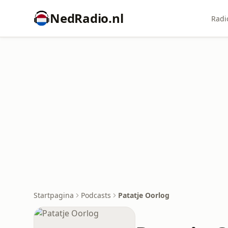
NedRadio.nl
Radi
Startpagina
Podcasts
Patatje Oorlog