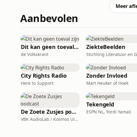
eindoordeel ligt in handen van
Meer afl
Aanbevolen
Dit kan geen toeval zijn
ZiekteBeelden
de Volkskrant
City Rights Radio
Zonder Invloed
Here to Support
Mart Heuker of Hoek
Tekengeld
De Zoete Zusjes podcast
ESPN NL, Yordi Yamali
VBK AudioLab / Kosmos Uitgevers