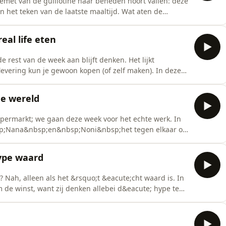
 lemet van de guillotine naar beneden hoort vallen: deze
in het teken van de laatste maaltijd. Wat aten de
che stoel betraden? En wat zouden Isabelle, Nana en
 belanden? Nana vloog voor zijn pitch terug naar 2002,
real life eten
e rest van de week aan blijft denken. Het lijkt
evering kun je gewoon kopen (of zelf maken). In deze
&nbsp;en Isabelle&nbsp;het namelijk tegen elkaar op
voriete filmgerecht. En spoiler: er gaat wat geproefd
de wereld
supermarkt; we gaan deze week voor het echte werk. In
sp;Nana&nbsp;en&nbsp;Noni&nbsp;het tegen elkaar op
overtuigen van hun favoriete broodje. En geloof ons:
 Nana vloog de hele wereld over om zijn toetje
hype waard
e? Nah, alleen als het &rsquo;t &eacute;cht waard is. In
m de winst, want zij denken allebei d&eacute; hype te
de beweegt om &lsquo;m in handen te krijgen. Gaat
 een eeuwenoud recept? Of gaat ze voor de ultieme