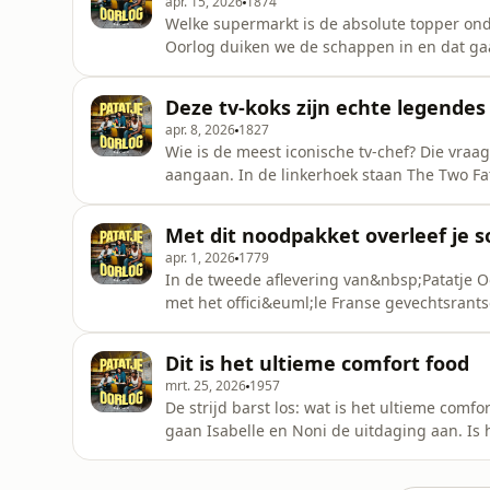
apr. 15, 2026
1874
Welke supermarkt is de absolute topper ond
Oorlog duiken we de schappen in en dat gaat 
de Amazing Ori&euml;ntal onder de loep, maa
komt. Isabelle brengt de diepgang met een i
Deze tv-koks zijn echte legendes
een ode aan de
apr. 8, 2026
1827
Wie is de meest iconische tv-chef? Die vraag
aangaan. In de linkerhoek staan The Two Fat
door Engeland scheurden en de heerlijkste
scheutje rum, een flinke klont boter of een 
Met dit noodpakket overleef je s
Martha Stewart:
apr. 1, 2026
1779
In de tweede aflevering van&nbsp;Patatje O
met het offici&euml;le Franse gevechtsrants
chocoladekluis-vondst van Nana Asere. Wie w
laatste overeind?In de podcast Patatje Oorl
Dit is het ultieme comfort food
Kooiman en Nana
mrt. 25, 2026
1957
De strijd barst los: wat is het ultieme comfo
gaan Isabelle en Noni de uitdaging aan. Is
lang troost en herkenning biedt - en zelfs u
dampend, bubbelend Sichuaans gerecht dat