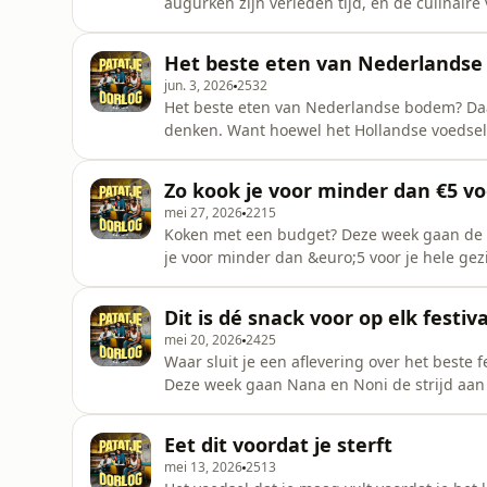
augurken zijn verleden tijd, en de culinaire 
de grootste, spannendste en meest calorieri
helemaal in het teken van, hoe kan het ook 
Het beste eten van Nederlands
vandaag &aacute;ll
jun. 3, 2026
2532
Het beste eten van Nederlandse bodem? Daar
denken. Want hoewel het Hollandse voedsel h
gekruidde concurrentie uit het buitenland, 
trots op zijn. Het ene &lsquo;gerecht&rsquo;
Zo kook je voor minder dan €5 vo
een hele and
mei 27, 2026
2215
Koken met een budget? Deze week gaan de h
je voor minder dan &euro;5 voor je hele gez
goed te doen. Zo kiest Isabelle de Nigeriaan
eten krijgt en gaat Noni voor een gigantisc
Dit is dé snack voor op elk festiva
buurt mee zou kun
mei 20, 2026
2425
Waar sluit je een aflevering over het beste 
Deze week gaan Nana en Noni de strijd aan o
dat gaat weer hard tegen hard. Want: moet 
waanzinnig lekkere) hap hebben? Of is het vo
Eet dit voordat je sterft
ready maakt om
mei 13, 2026
2513