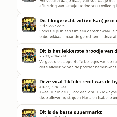
Het voedsel dat je maag vult voordat je het
aflevering van Patatje Oorlog staat volledig 
grootste criminelen voordat zij de elektris
Noni zelf eten als zij op het schavot zouden
Dit filmgerecht wil (en kan) je in 
waar een Am
mei 6, 2026
2296
Soms zie je in een film een gerecht waar je d
onbereikbaar, maar de gerechten in deze afl
aflevering van de podcast nemen&nbsp;Noni
om jury Nana&nbsp;te overtuigen van hun fa
Dit is het lekkerste broodje van 
worden. Alles wordt we
apr. 29, 2026
2214
Vergeet die slappe kleffe bolletjes van de 
deze aflevering van de podcast nemen&nb
om de kritische jury&nbsp;Isabelle&nbsp;te 
de passie zit diep, h&eacute;&eacute;l diep.
Deze viral TikTok-trend was de 
&eacute;cht speciaal te ma
apr. 22, 2026
1983
Twee uur in de rij voor een viral TikTok-hyp
deze aflevering strijden Nana en Isabelle o
pakken te hebben waarvoor je hemel en aar
Noni vallen voor het verhaal van Nana over
Dit is de beste supermarkt
feministische beweg