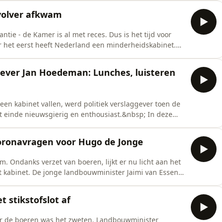
en van zijn kiezers is groot, de verwachtingen zijn
evolver afkwam
tie - de Kamer is al met reces. Dus is het tijd voor
or het eerst heeft Nederland een minderheidskabinet.
dspersonen schoten uit de startblokken? En welke
kijken ook vooruit: hoe gaat het kabinet de komende
gever Jan Hoedeman: Lunches, luisteren
een kabinet vallen, werd politiek verslaggever toen de
et einde nieuwsgierig en enthousiast.&nbsp; In deze
an te gast. Hij vertelt over zijn liefde: de politieke
 Den Haag in zijn werkzame leven veranderde. &nbsp; Met
oronavragen voor Hugo de Jonge
em. Ondanks verzet van boeren, lijkt er nu licht aan het
 kabinet. De jonge landbouwminister Jaimi van Essen
 deel van de parlementaire enqu&ecirc;te corona zit er
er, Jaap van Dissel die een fout toegeeft, veel
t stikstofslot af
or de boeren was het zweten. Landbouwminister