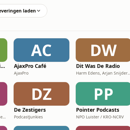
 gaan verwachten voor hun openbare verhoor. Al
everingen laden
AC
DW
Whatsapp leren (Visio Podcast)
AjaxPro Café
Dit Was De Radio
AjaxPro
Harm Edens, Arjan Snijders, R
DZ
PP
De Zestigers
Pointer Podcasts
HR Academy, HR Praktijk en CHRO
PodcastJunkies
NPO Luister / KRO-NCRV