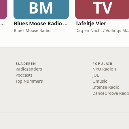
BM
TV
Vink Mooi // fotografiepodcast die verder gaat dan het kader
Blues Moose Radio (Blues music)
Tafeltje Vier
Blues Moose Radio
Dag en Nacht / Vullings Me
BLADEREN
POPULAIR
Radiozenders
NPO Radio 1
Podcasts
JOE
Top Nummers
Qmusic
Intense Radio
DanceGroove Radi