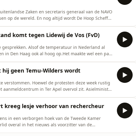
 Buitenlandse Zaken en secretaris generaal van de NAVO
sen op de wereld. En nog altijd wordt De Hoop Scheffer
 om zijn kijk op de buitenlandpolitiek te geven. Is
n Poetin in het nauw in staat? En heeft De Hoop
and komt tegen Lidewij de Vos (FvD)
le gesprekken. Alsof de temperatuur in Nederland al
n in Den Haag ook al hoog op.Het maakte wel een paar
Jetten nou het liefste zaken? En: de tijd dat Forum
aar niet iedereen valt de partij aan, hoe zit dat?
hij geen Temu-Wilders wordt
et te verstommen. Hoewel de protesten deze week rustig
 aanmeldcentrum in Ter Apel overvol zit. Asielminister
at alleenstaande mannen daar ni&eacute;t meer
ra druk zet dit op het asieldossier? En is er sprake
t kreeg lesje verhoor van rechercheur
rgens in een verborgen hoek van de Tweede Kamer
d overal in het nieuws als voorzitter van de
na aanpak onderzoekt. Jaap van Dissel, Mark Rutte,