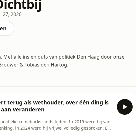
Dichtbij
l. 27, 2026
ten
. Met alle ins en outs van politiek Den Haag door onze
 Brouwer & Tobias den Hartog.
t terug als wethouder, over één ding is
er aan veranderen
politieke comebacks sinds tijden. In 2019 werd hij van
nking, in 2024 werd hij vrijwel volledig gesproken. En
ht de verkiezingen in de stad Den Haag.&nbsp; De Mos