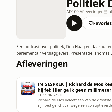
Politiek 
AD
100 Afleveringen
ju
Favorie
Een podcast over politiek, Den Haag en daarbuiten
parlementair verslaggevers. Presentatie: Thomas
Afleveringen
IN GESPREK | Richard de Mos keer
hij fel: Hier ga ik geen millimet
jul. 27, 2026
2550
Richard de Mos beleeft een van de grootste 
zijn bed gelicht vanwege een corruptieverde
toen won hij in maart dit jaar met overmac