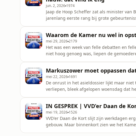
jun. 2, 2026
1974
Jaap de Hoop Scheffer zat als minister van
jarenlang eerste rang bij grote gebeurtenis
ingevlogen bij congressen en zijn eigen CDA,
Trump een gevaar voor Europa? Tot wat is ee
Waarom de Kamer nu wel in opst
Scheffer zelf ook
mei 29, 2026
2179
Het was een week van felle debatten en fel
niet hoog genoeg was, liepen de gemoedere
dingen duidelijk: want met wie doet premier 
voor Democratie werd genegeerd is voorbij. M
Markuszower moet oppassen dat 
Tegelijk dreigt er ook
mei 22, 2026
1691
De onrust in het asieldossier lijkt maar ni
verliepen, bleek afgelopen woensdag dat het
Bart van den Brink kondigde daarom aan d
opgevangen zullen worden.&nbsp; Hoeveel ext
IN GESPREK | VVD’er Daan de Kor
van een crisis? Presen
mei 19, 2026
1526
VVD'er Daan de Kort slijt zijn werkdagen e
gebouw. Maar binnenkort zien we het Kamerli
parlementaire enquetecommissie die de coro