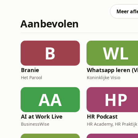
Hugo de Jonge kunnen veel hoofdrolspelers
blijven sommigen juist buiten beeld. Hoe
Meer afl
Aanbevolen
B
WL
Branie
Het Parool
Koninklijke Visio
AA
HP
AI at Work Live
HR Podcast
BusinessWise