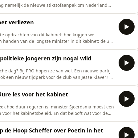
ag namelijk de nieuwe stikstofaanpak om Nederland
atregelen met onder andere een koeiennorm en de
n dus flinke offers van de boeren gevraagd. Hoe gaat
et verliezen
te opdrachten van dit kabinet: hoe krijgen we
in handen van de jongste minister in dit kabinet: de 34-
kt hij dit aan?En wat is er overgebleven van de
n hij nog in de oppositie zat, dat het kabinet niemand
politieke jongeren zijn nogal wild
che dag? Bij PRO hopen ze van wel. Een nieuwe partij,
ok een nieuw tijdperk voor de club van Jesse Klaver? De
ongen losgemaakt met een plan om de AOW af te
n Mark Rutte en Dick Schoof voor de parlementaire
ure les voor het kabinet
eek hoe duur regeren is: minister Sjoerdsma moest een
voor het kabinetsbeleid. En dat belooft wat voor de
e bak kan.&nbsp; Ondertussen heeft de oppositie zo
esse Klaver van GroenLink-PvdA dat Esmah Lahlah zou
 de Hoop Scheffer over Poetin in het