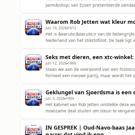
Jaimi&nbsp; van Essen presenteerde vanda
van het slot te halen. Het zijn stevige ma
mogelijkheid van gedwongen krimp.Er worde
Waarom Rob Jetten wat kleur mo
het kabinet hen tegemoetkomen? Is dat v
jun. 19, 2026
1612
Het is &eacute;&eacute;n van de belangrijks
Nederland van het stikstofslot. De taak ligt 
jarige D66&rsquo;er Jaimi van Essen. Hoe pa
principes van premier Jetten. Die wilde, toe
Seks met dieren, een xtc-winkel: 
naar het WK in Qatar
jun. 12, 2026
1868
Staan we aan de vooravond van een historis
formeel een nieuwe partij, maar wordt het o
jongerenafdeling van de VVD heeft de de t
schaffen: hoe landt dat? Ondertussen moete
Geklungel van Sjoerdsma is een d
enqu&ecirc;tecommissie cor
jun. 5, 2026
1904
Het kabinet van Rob Jetten ontdekte deze w
moeizame deal sluiten om steun te vergaren 
komende maanden, waarin de premier aan d
haar eigen problemen: plechtig beloofde J
IN GESPREK | Oud-Navo-baas Jaap
blijven als Kamerlid. Maa
nauw: dat vind ik eng