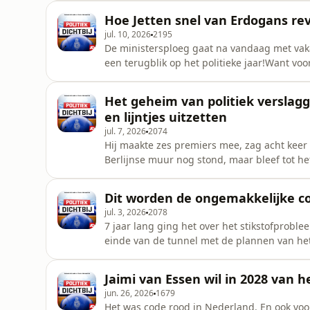
is terug op de wethoudersstoel. Het vertrouw
Hoe Jetten snel van Erdogans r
hoog.Hoe gaat
jul. 10, 2026
2195
De ministersploeg gaat na vandaag met vakan
een terugblik op het politieke jaar!Want vo
Hoe is dat tot nu toe bevallen? Welke bewin
ministers hebben deze zomer huiswerk? We 
Het geheim van politiek verslag
maanden meerderheden vi
en lijntjes uitzetten
jul. 7, 2026
2074
Hij maakte zes premiers mee, zag acht keer 
Berlijnse muur nog stond, maar bleef tot h
speciale aflevering is onze collega Jan Hoedem
reconstructie. En hoe het werk in politiek
Dit worden de ongemakkelijke c
collega&r
jul. 3, 2026
2078
7 jaar lang ging het over het stikstofproble
einde van de tunnel met de plannen van het
moet nog wel even balanceren.En het eerste
bijna op. We zagen een snikkende oud-minist
Jaimi van Essen wil in 2028 van he
waarschuwingen vo
jun. 26, 2026
1679
Het was code rood in Nederland. En ook vo