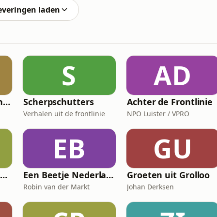
everingen laden
S
AD
Keuringsdienst van Waarde
Scherpschutters
Achter de Frontlinie
Verhalen uit de frontlinie
NPO Luister / VPRO
EB
GU
FD De strijd om Nexperia
Een Beetje Nederlands
Groeten uit Grolloo
Robin van der Markt
Johan Derksen