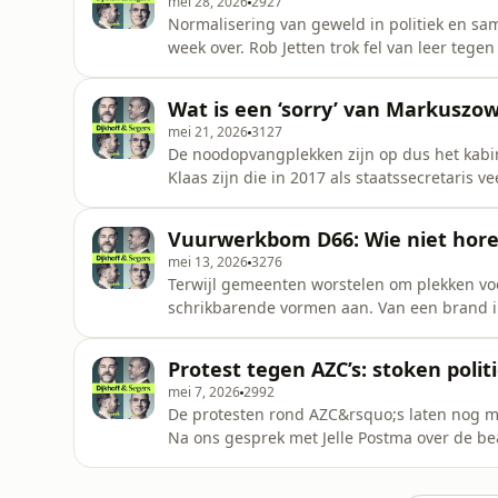
mei 28, 2026
2927
Normalisering van geweld in politiek en s
week over. Rob Jetten trok fel van leer tege
Markuszower, maar het was Lidewij de Vos d
te bekennen." Verder: het kabinet gooit de
Wat is een ‘sorry’ van Markuszo
vakbonden te paaien. Klaas
mei 21, 2026
3127
De noodopvangplekken zijn op dus het kabin
Klaas zijn die in 2017 als staatssecretaris 
geen AZC&rsquo;s om mensen buiten te late
in Loosdrecht bleef aanzwellen, was premie
Vuurwerkbom D66: Wie niet horen
een politieke blunder?
mei 13, 2026
3276
Terwijl gemeenten worstelen om plekken vo
schrikbarende vormen aan. Van een brand in
D66.Waar Jetten keurig op de aanslag reage
dynamiek&rsquo; ontstaan. &ldquo;Binnen ee
Protest tegen AZC’s: stoken polit
de Telegraaf."Daarnaast kij
mei 7, 2026
2992
De protesten rond AZC&rsquo;s laten nog ma
Na ons gesprek met Jelle Postma over de b
achter online haat, vragen we ons af: wat is
bespreken we de machtspositie van de pold