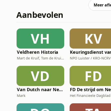
Spekman een nieuw gez
Meer afl
Aanbevolen
VH
KV
Veldheren Historia
Mart de Kruif, Tom de Kruif / National Geographic Historia, Corti Media
NPO Luister / KRO-NCRV
VD
FD
Van Dutch naar Nederlands
Mark
Het Financieele Dagblad