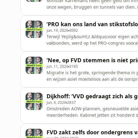
Minister Karremans heeft geen geld om infr
onze wegen, bruggen en tunnels van dien. &
niet goed.&rdquo; Welke oppositiepartij is
plannen te zetten? Verder bespreken we de 
‘PRO kan ons land van stikstofslo
diplomatieke moddergooien t
jun. 19, 2026
3092
Terwijl Yeşilg&ouml;z &ldquo;voor eigen ach
vakbonden, werd op het PRO-congres vooral
uitgesloten, zijn wij vooral benieuwd hoe d
doorkomt.Verder bespreken we terugkeercen
‘Nee, op FVD stemmen is niet pr
de Europese Unie, &eacute;n de rol v
jun. 11, 2026
3185
Migratie is het grote, springende thema in
en wijzen asiel moeiteloos aan als de oors
apocalyptisch wereldbeeld.&rdquo; Waarom ra
Verder bespreken we de ironie van een tabak
Dijkhoff: ‘VVD gedraagt zich als g
wietexperiment en vertellen
jun. 4, 2026
2837
Omstreden AOW-plannen, gesneuvelde asie
meerderheden. Kabinet Jetten zit honderd d
zijn partners eens op de rug gaat leggen.&
breken? Verder bespreken we de eerste en la
FVD zakt zelfs door ondergrens 
morele kompas van de staalfabriek l