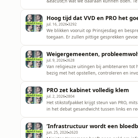
&eacute;n wat we daaraan kunnen doen. Te 
en journalist Huib Modderkolk. Want is AI inm
handen geglipt? En hebben we nog wel grip 
Hoog tijd dat VVD en PRO het g
Gert-Jan Segers gaan o
jul. 16, 2026
3292
We blikken vooruit op Prinsjesdag en besp
toegaan. Er zullen pittige gesprekken gevo
weinig concrete deals gesloten.&rdquo; Gaat
streep te trekken? Verder bespreken we Brit
Weigergemeenten, probleemwolf 
op en dacht met gemak zijn
jul. 9, 2026
2628
Van religieuze uitingen bij ambtenaren tot h
bezig met het opstellen, controleren en inv
Sommige bewindspersonen passeerden daarv
stapje te ver.&rdquo; Verder bespreken we d
PRO zet kabinet volledig klem
verkiesbaar stelt. Iron
jul. 2, 2026
2804
Het stikstofpakket krijgt steun van PRO, mi
in het debat gesandwicht tussen links en rec
zichzelf in de beslissende positie heeft ge
CDA en VVD.&rdquo;&nbsp; Verder bespreken
‘Infrastructuur wordt een bloedb
stijgen, lijken d
jun. 25, 2026
2620