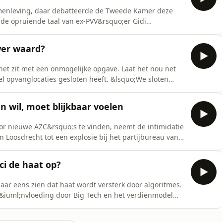
amenleving, daar debatteerde de Tweede Kamer deze
n de opruiende taal van ex-PVV&rsquo;er Gidi
ie in het debat de show stal. "En Wilders was nergens
 plannen voor de sociale zekerheid om in een poging de
wer waard?
et zit met een onmogelijke opgave. Laat het nou net
veel opvanglocaties gesloten heeft. &lsquo;We sloten
n slapen.&rsquo;&nbsp; Terwijl de woede en agressie
r Jetten nergens te bekennen. Was zijn afwezigheid
 wil, moet blijkbaar voelen
or nieuwe AZC&rsquo;s te vinden, neemt de intimidatie
 Loosdrecht tot een explosie bij het partijbureau van
ert, zien we in de media een &lsquo;fophef-
n dag verschuift alle aandacht naar de integriteit van
ici de haat op?
ar eens zien dat haat wordt versterk door algoritmes.
e&iuml;nvloeding door Big Tech en het verdienmodel
 de rol van Den Haag in dit verhitte klimaat? Daarnaast
er. Op de Dag van de Arbeid kreeg de FNV met Hans