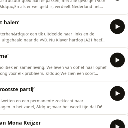
astructuur goed aan te pakken, met alle gevolgen voor
ldquo;En als er wel geld is, verdeelt Nederland het
 gek genoeg om straks een handtekening onder zijn
117 etentjes van een Zeeuws FVD-statenlid en het
t halen’
terban&rdquo; een tik uitdeelde naar links en de
 uitgehaald naar de VVD. Nu Klaver hardop JA21 heeft
it minderheidskabinet heelhuids Prinsjesdag
tra voor afgewezen asielzoekers aan de randen van
ima’
 politiek en samenleving. We leven van ophef naar ophef
prong voor elk probleem. &ldquo;We zien een soort
akt dit juist n&uacute; zo diep aan onze identiteit?
sindustrie die investeert in ons nationale
rootste partij’
lwetten en een permanente zoektocht naar
agen in het zadel, &ldquo;maar het wordt tijd dat D66
rdquo; Is dit het moment om het regeerakkoord open te
atste werkdag van Donald Pols bij Tata Steel. Het
van Mona Keijzer