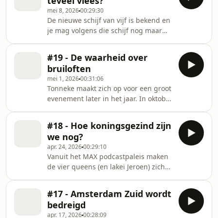
teveel vlees?
moeten ze niets van drugs hebben?
Grannies zouden graag w
mei 8, 2026
00:29:30
Jeroen vraagt ze het hemd van het lijf;
De nieuwe schijf van vijf is bekend en
van festivals en feesten tot de
je mag volgens die schijf nog maar
concerten van Kanyé West. Mug
één gehaktbal per week. Gooien
neemt ons mee terug naar de
Joanita, Lorraine, Mug en Tonneke nu
hippietijd, toen slapen op het
#19 - De waarheid over
drastisch het roer om of laten ze het
Malieveld heel normaal was.
bruiloften
advies lekker links liggen? Mug maakt
mei 1, 2026
00:31:06
zich vooral zorgen over een ander
Tonneke maakt zich op voor een groot
probleem in de supermarkt, maar ze
evenement later in het jaar. In oktober
heeft ook een oplossing om
trouwt haar zoon! Reden genoeg om
ongezonde keuzes tegen te gaan.
eens terug te blikken op de bruiloften
Jeroen deel zijn eigen OV-frustraties
#18 - Hoe koningsgezind zijn
van de Grannies. Van een kleine
en vraagt zich
we nog?
ceremonie in het studentenhuis van
apr. 24, 2026
00:29:10
Mug tot een afgebroken verloving van
Vanuit het MAX podcastpaleis maken
Lorraine. En is het huwelijk van
de vier queens (en lakei Jeroen) zich
Joanita niet gewoon een Married at
op voor een heuse
first sight voordat het cool was? Ook
Koningsdagaflevering! Zijn de
laten de Grannies hun tattoos zien en
#17 - Amsterdam Zuid wordt
Grannies opgewassen tegen het
g
bedreigd
Koningsdaggeweld of ontvluchten ze
apr. 17, 2026
00:28:09
liever de stad? En is onze monarchie