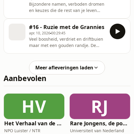
Bijzondere namen, verboden dromen
nog van deze tijd? Voordat we in de
en keuzes die de rest van je leven
vorstelijke sferen belanden eerst de
bepalen. Alles moet tegenwoordig
''Boeit me niet''-trend, want de
origineel zijn, zo ook de kindernamen.
Grannies hebben veel dingen die ze
#16 - Ruzie met de Grannies
Mug haar naam is op een bijzondere
niet boeien. Dus wees gewaarschuwd
apr. 10, 2026
00:29:45
wijze in het leven gebracht. Een
Veel boosheid, verdriet en driftbuien
unieke naam of juist nadelig? Ouders
maar met een gouden randje. De
gooien wel vaker roet in het eten bij
aflevering van vandaag is een
hun kinderen. Zo ook de ouders van
bijzondere. De Grannies staan stil bij
Tonneke. Zij mocht niet doen waar ze
de verjaardag van Jocelyn. Op 13 april
vroeger zo naar verlangde. Is dat
Meer afleveringen laden
zou ze 76 geworden zijn. Veel grote
papiertje
Aanbevolen
en soms lastige onderwerpen komen
aan bod; ouder worden,
nalatenschap, het plannen van je
eigen begrafenis en 'ragebait'. Ook
HV
RJ
neemt Mug ons mee in de tijd dat
haar driftigheid de bovento
Het Verhaal van de Schaal
Rare Jongens, de podcast
NPO Luister / NTR
Universiteit van Nederland