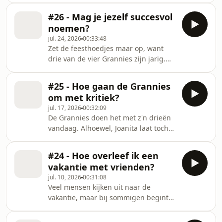
stad. Amsterdam staat dit weekend
#26 - Mag je jezelf succesvol
volledig in het teken van World Pride.
noemen?
De Grannies hebben hun kleurrijkste
jul. 24, 2026
00:33:48
outfit aangetrokken, maar is dit
Zet de feesthoedjes maar op, want
feestje wel voor De Grannies? Is het
drie van de vier Grannies zijn jarig.
wel gepast om als vier hetero-
Dat vieren we natuurlijk met cadeaus
vrouwen de Pride te 'claimen' of ben
en een traktatie. Helemaal van nu, al
je juist een ally als je het er wel over
#25 - Hoe gaan de Grannies
herkennen de Grannies er vooral de
hebt? Luiste
om met kritiek?
kleffe boerencake van vroeger in.
jul. 17, 2026
00:32:09
Toen geen gekleurde beestjes
De Grannies doen het met z'n drieën
bovenop, maar gewoon een flinke toef
vandaag. Alhoewel, Joanita laat toch
slagroom en hagelslag. Samen met
nog even van zich horen. En ze geeft
Jeroen blikken de dames terug op hun
een tipje van de sluier over seizoen 3
leven. Ze hebben veel om trots op te
#24 - Hoe overleef ik een
van De Grannies van Amsterdam.
zijn en vo
vakantie met vrienden?
Jeroen duikt met Mug, Lorraine en
jul. 10, 2026
00:31:08
Tonneke in de comments onder de
Veel mensen kijken uit naar de
podcastaflevering. Kunnen De
vakantie, maar bij sommigen begint
Grannies een beetje tegen kritiek?
de stress al bij het inpakken. Mug ziet
Tonneke geeft aan dat ze zich wel
dat anders: een beetje vakantiestress
heeft aangepast na een aantal