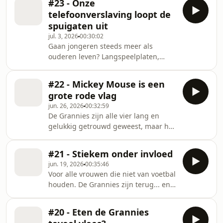
#23 - Onze
hoort erbij. En ze kan het weten, want
berichten over haar rol in
telefoonverslaving loopt de
vroeger vertrok ze met twee
spuigaten uit
volgeladen auto's, een elftal aan
jul. 3, 2026
00:30:02
kinderen en haar man op vakantie.
Gaan jongeren steeds meer als
Joanita liet zich liever in haar eigen
ouderen leven? Langspeelplaten,
auto naar het hotel rijden dan te
analoge camera's en andere oude
verdwalen in een onbekende stad. En
spullen, er wordt grof geld voor
Lorraine kom
#22 - Mickey Mouse is een
betaald. Steeds meer mensen kiezen
grote rode vlag
voor unplugging. Maar mensen
jun. 26, 2026
00:32:59
zoeken het ook buiten de deur:
De Grannies zijn alle vier lang en
pottenbakken, leesclubs en kookclubs.
gelukkig getrouwd geweest, maar hoe
Een manier om minder met de
ontmoet je nou die ene man van je
telefoon bezig te zijn en meer in
dromen? We duiken in de wereld van
contact te staan met elkaar. Jongeren
#21 - Stiekem onder invloed
daten! Zo vertelt Lorraine dat ze is
bewegen steeds meer richting het
jun. 19, 2026
00:35:46
gevraagd voor een populair tv-
leven
Voor alle vrouwen die niet van voetbal
programma, doet Mug een boekje
houden. De Grannies zijn terug... en
open over de geheime Spaanse
hoe. Vandaag zijn de dames in
boodschappen van ene Juan Carlos en
hogere sferen. Zijn de Grannies een
twijfelt Joanita of er überhaupt nog
#20 - Eten de Grannies
beetje van het experimenteren, of
iemand is die met haar wil daten. De