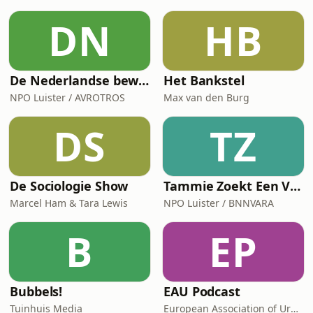
DN
HB
De Nederlandse bewaaksters van Auschwitz
Het Bankstel
NPO Luister / AVROTROS
Max van den Burg
DS
TZ
De Sociologie Show
Tammie Zoekt Een Vriendje
Marcel Ham & Tara Lewis
NPO Luister / BNNVARA
B
EP
Bubbels!
EAU Podcast
Tuinhuis Media
European Association of Urology