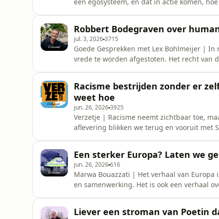
een egosysteem, en dat in actie komen, hoe k
standupfilosoof (en luisteraar!) Laura van Do
Spauwen, Berber van der WoudeMontage, red
Robbert Bodegraven over humanis
Igor SnijdersPraat mee o
jul. 3, 2026
3715
Goede Gesprekken met Lex Bohlmeijer | In r
vrede te worden afgestoten. Het recht van d
van samenwerking. Volgens Robbert Bodegra
de mens altijd een keuze. Iedere dag opni
Racisme bestrijden zonder er ze
&amp; montage: Lex Bohlm
weet hoe
jun. 26, 2026
3925
Verzetje | Racisme neemt zichtbaar toe, ma
aflevering blikken we terug en vooruit met
verhit debat, samenwerken ondanks verdeeld
moet laten.Host(s): Nori Spauwen, Berber v
Een sterker Europa? Laten we ge
IJperenEindredactie: Tim I
jun. 26, 2026
616
Marwa Bouazzati | Het verhaal van Europa is
en samenwerking. Het is ook een verhaal ov
een moreel middelpunt. Nu de wereldorde v
macht, is het tijd om in de spiegel te kijken:
Liever een stroman van Poetin 
essay lees je hi