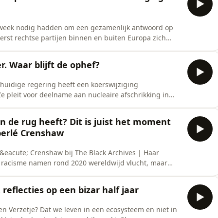
n week nodig hadden om een gezamenlijk antwoord op
erst rechtse partijen binnen en buiten Europa zich
hine. De boodschap: keer je tegen migranten, tegen
 het artikelOpname: Rosan SmitsMontage &amp;
. Waar blijft de ophef?
huidige regering heeft een koerswijziging
 pleit voor deelname aan nucleaire afschrikking in
opwaaien. Terwijl er volgens de arts-activist Peter
een catastrofale kernoorlog te voorkomen: alle
 de rug heeft? Dit is juist het moment
mo
mberlé Crenshaw
eacute; Crenshaw bij The Black Archives | Haar
racisme namen rond 2020 wereldwijd vlucht, maar
ur gemaakt. Wie daarin meegaat, maakt een fout, zegt
ar nieuwe boek Backtalker laat ze zien hoe belangrijk
reflecties op een bizar half jaar
en Verzetje? Dat we leven in een ecosysteem en niet in