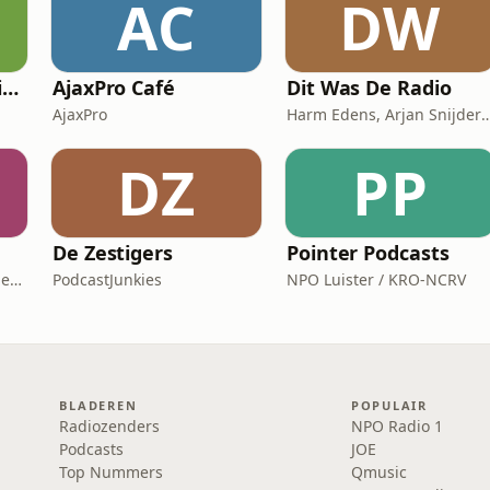
AC
DW
Whatsapp leren (Visio Podcast)
AjaxPro Café
Dit Was De Radio
AjaxPro
Harm Edens, Arjan Snijders, R
DZ
PP
De Zestigers
Pointer Podcasts
HR Academy, HR Praktijk en CHRO
PodcastJunkies
NPO Luister / KRO-NCRV
BLADEREN
POPULAIR
Radiozenders
NPO Radio 1
Podcasts
JOE
Top Nummers
Qmusic