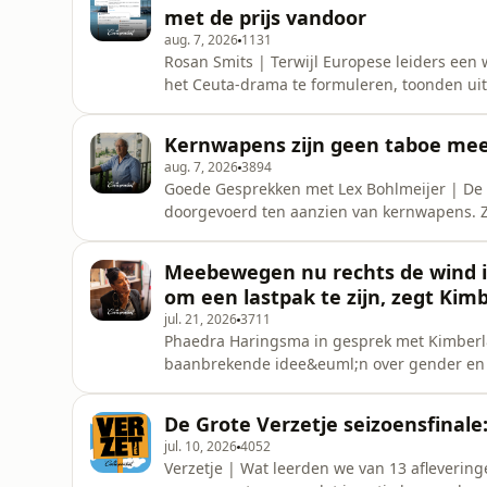
met de prijs vandoor
aug. 7, 2026
1131
Rosan Smits | Terwijl Europese leiders ee
het Ceuta-drama te formuleren, toonden uit
meer dan ooit een geoliede propagandamac
links en tegen de Europese Unie.Lees hier
Kernwapens zijn geen taboe meer
nabewerking: Tom Ruijg Luister je graa
aug. 7, 2026
3894
Goede Gesprekken met Lex Bohlmeijer | De 
doorgevoerd ten aanzien van kernwapens. Ze
Europees verband. Het heeft geen stof doen 
Buijs maar &eacute;&eacute;n manier is om 
Meebewegen nu rechts de wind in
kernwapens de wereld uit.Opname &amp; 
om een lastpak te zijn, zegt Ki
jul. 21, 2026
3711
Phaedra Haringsma in gesprek met Kimberl&
baanbrekende idee&euml;n over gender en 
werden door rechts tot een 'woke' karikatu
hoogleraar Kimberl&eacute; Crenshaw. In ha
De Grote Verzetje seizoensfinale: 
het is om tegen de stroom in te b
jul. 10, 2026
4052
Verzetje | Wat leerden we van 13 aflevering