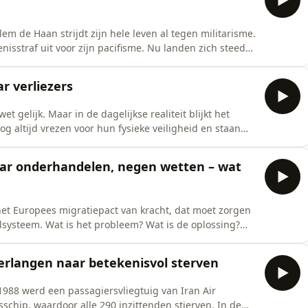
m de Haan strijdt zijn hele leven al tegen militarisme.
enisstraf uit voor zijn pacifisme. Nu landen zich steeds
marginale rol die de vredesbeweging speelt. Alles is
.Opname &amp; montage: Lex BohlmeijerNabewerking:
r verliezers
 gelijk. Maar in de dagelijkse realiteit blijkt het
 altijd vrezen voor hun fysieke veiligheid en staan
en verstikkende rol geduwd. Hoe komen we van dit
van der WoudeRedactie, montage en muziek: Julius van
jaar onderhandelen, negen wetten – wat
het Europees migratiepact van kracht, dat moet zorgen
lsysteem. Wat is het probleem? Wat is de oplossing?
meulen legt het ons uit.Opname, montage &amp;
gelijks naar podcasts van de Correspondent? Start dan
verlangen naar betekenisvol sterven
988 werd een passagiersvliegtuig van Iran Air
chip, waardoor alle 290 inzittenden stierven. In de