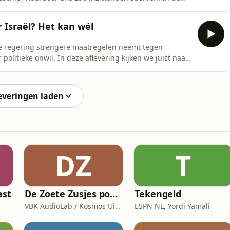
oofdpersoon gekweld door de zinloze dood van zijn
 in de wereld van martelaren, zoekend naar een
 Israël? Het kan wél
se regering strengere maatregelen neemt tegen
olitieke onwil. In deze aflevering kijken we juist naar
htvaardig Isra&euml;l-Palestina-beleid er concreet uit?
nRedactie, montage, muziek: Julius van
everingen laden
DZ
T
ast
De Zoete Zusjes podcast
Tekengeld
VBK AudioLab / Kosmos Uitgevers
ESPN NL, Yordi Yamali