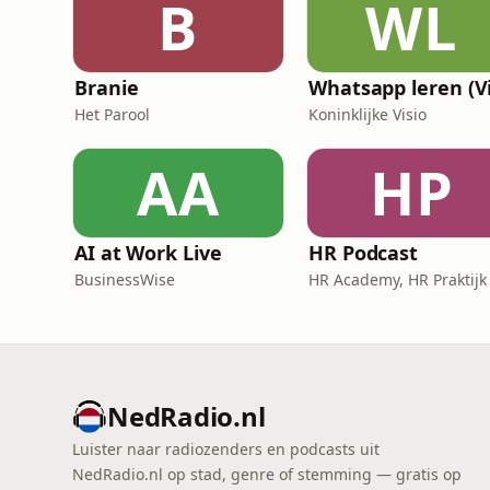
B
WL
Branie
Het Parool
Koninklijke Visio
AA
HP
AI at Work Live
HR Podcast
BusinessWise
NedRadio.nl
Luister naar radiozenders en podcasts uit
NedRadio.nl op stad, genre of stemming — gratis op