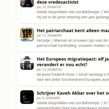
deze vredesactivist
jun. 19, 2026
3737
Goede Gesprekken met Lex Bohlmeijer | Wille
Hij zat in de jaren zeventig een jaar gevang
verder bewapenen verbaast hij zich over de 
beter dan oorlog, vindt de vredesactivist
Het patriarchaat kent alleen maa
Tom Ruijg Lui
jun. 12, 2026
4290
Verzetje | Mannen en vrouwen zijn voor de wet
patriarchaat hardnekkig: vrouwen moeten nog
economisch ver achter, mannen worden in e
systeem af?Host(s): Nori Spauwen, Berber 
Het Europees migratiepact: elf 
IJperenEindredactie: Tim
verandert er nou echt?
jun. 12, 2026
3553
De Jesse Frederik Show | Vanaf vandaag is 
voor een beter functionerend Europees asie
Gaat dat werken? Correspondent Maite Ver
nabewerking: Tom Ruijg Luister je graag da
Schrijver Kaveh Akbar over het 
nu een gratis proefmaand op
jun. 5, 2026
3405
Goede Gesprekken met Lex Bohlmeijer | In 1
neergeschoten door een Amerikaans oorlogss