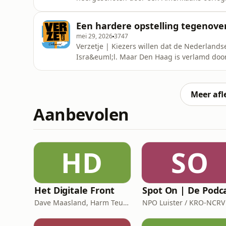
roman &lsquo;Martelaar!&rsquo; wordt de h
moeder, die in het vliegtuig zat. Hij vlucht
Een hardere opstelling tegenover
betekenisvolle dood.Opname &amp; mon
mei 29, 2026
3747
Verzetje | Kiezers willen dat de Nederland
Isra&euml;l. Maar Den Haag is verlamd door p
wat w&eacute;l mogelijk is: hoe ziet een rec
Host(s): Berber van der Woude, Nori Spauwe
IJperenEindredactie: Tim Igor Sn
Meer afl
Aanbevolen
HD
SO
Het Digitale Front
Spot On | De Podc
Dave Maasland, Harm Teunis / Corti Media
NPO Luister / KRO-NCRV