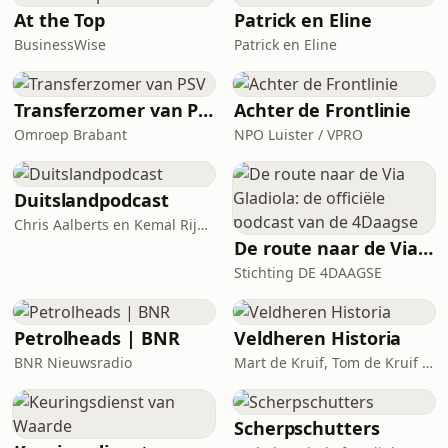
schokkende serie vertellen ex-
At the Top
Patrick en Eline
undercoveragenten over hun leven en
BusinessWise
Patrick en Eline
werk, terwijl acteurs cruciale
momenten naspelen. Bij de podcast
verschijnt een korte ficti
Transferzomer van PSV
Achter de Frontlinie
Omroep Brabant
NPO Luister / VPRO
Duitslandpodcast
Chris Aalberts en Kemal Rijken
De route naar de Via Gladiola: de officiële podcast van de 4Daagse
Stichting DE 4DAAGSE
Petrolheads | BNR
Veldheren Historia
BNR Nieuwsradio
Mart de Kruif, Tom de Kruif / National Geographic Historia, Corti Media
Scherpschutters