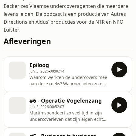
Backer zes Vlaamse undercoveragenten die meerdere
levens leiden. De podcast is een productie van Autres
Directions en Aldus’ producties voor de NTR en NPO
Luister.
Afleveringen
Epiloog
jun. 3, 2026
00:06:14
Waarom werkten de undercovers mee
aan deze reeks? Waarom lieten ze de
makers graven in hun verleden? Issa
heeft een opmerkelijk antwoord op
#6 - Operatie Vogelenzang
deze vraag: de parabel van de piraat.
jun. 3, 2026
00:52:07
Credits ALPHA is een productie van
Martin spendeert zo veel tijd in zijn
Autres Directions voor NTR en NPO
undercoverleven dat zijn eigen echte
Luister. In Vlaanderen wordt ALPHA
leven verweesd achter blijft. Tijdens
speciaal aangeboden door KNACK.
‘Operatie Vogelenzang’, de grootste
Regie, research en montage: Lieselot