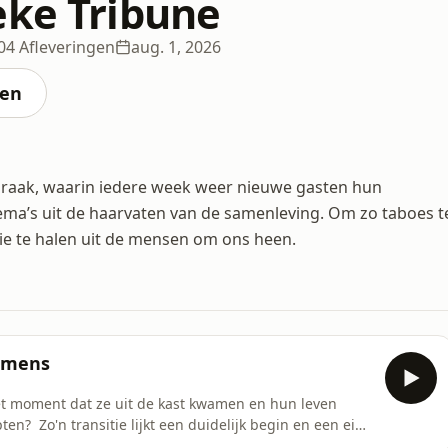
eke Tribune
04 Afleveringen
aug. 1, 2026
ten
raak, waarin iedere week weer nieuwe gasten hun
hema’s uit de haarvaten van de samenleving. Om zo taboes t
tie te halen uit de mensen om ons heen.
r mens
t moment dat ze uit de kast kwamen en hun leven
en? Zo'n transitie lijkt een duidelijk begin en een eind
 die in gendertransitie gaan? Valt alles op z’n plek of