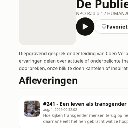
De Publi
NPO Radio 1 / HUMAN
2
Favorie
Diepgravend gesprek onder leiding van Coen Verb
ervaringen delen over actuele of onderbelichte t
doorbreken, onze blik te doen kantelen of inspira
Afleveringen
#241 - Een leven als transgende
aug. 1, 2026
00:52:02
Hoe kijken transgender mensen terug op he
daarna? Heeft het hen gebracht wat ze hoopt
te hebben. Maar voelt dat ook zo voor mensen