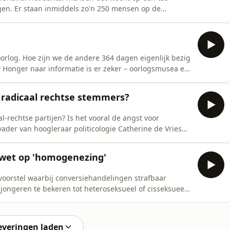
tegen. Er staan inmiddels zo'n 250 mensen op de
tineerden, vaak met
gevangenis op behandeling moeten wachten. Gevaarlijk
log. Hoe zijn we de andere 364 dagen eigenlijk bezig
en
llen al jaren stijgen, boeken over de Tweede
4 mei zijn druk bezocht. Welke verhalen vertellen we
t radicaal rechtse stemmers?
echtse partijen? Is het vooral de angst voor
 afbraak van publieke voorzieningen als een buslijn en
 van felle discussies toch weer het gesprek met haar
n wet op 'homogenezing'
voorstel waarbij conversiehandelingen strafbaar
ongeren te bekeren tot heteroseksueel of cisseksueel
vangenisstraf van één jaar. Binnen religieuze
veel weerstand. Waarom zou een priester of pastoraal
everingen laden