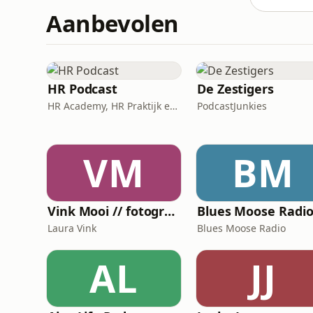
Aanbevolen
HR Podcast
De Zestigers
HR Academy, HR Praktijk en CHRO
PodcastJunkies
VM
BM
Vink Mooi // fotografiepodcast die verder gaat dan het kader
Laura Vink
Blues Moose Radio
AL
JJ