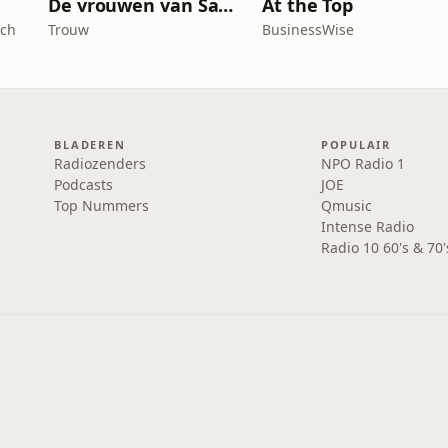
De vrouwen van Saramacca
At the Top
ach
Trouw
BusinessWise
BLADEREN
POPULAIR
Radiozenders
NPO Radio 1
Podcasts
JOE
Top Nummers
Qmusic
Intense Radio
Radio 10 60's & 70'