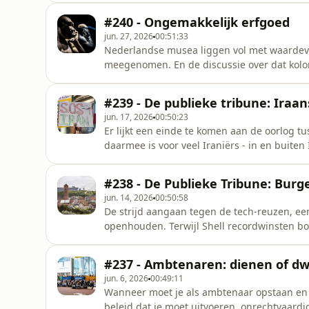
wennen sommige dingen nooit? En verandert hun omge
#240 - Ongemakkelijk erfgoed
transitie betrekking
jun. 27, 2026
00:51:33
Nederlandse musea liggen vol met waardevol
meegenomen. En de discussie over dat koloniale erfg
overheid een half miljoen euro vrij om de h
inmiddels geeft Nederland koloniale voorwer
#239 - De publieke tribune: Iraa
het land van herkom
jun. 17, 2026
00:50:23
Er lijkt een einde te komen aan de oorlog tus
daarmee is voor veel Iraniërs - in en buite
oorlog heeft het Iraanse regime niet omver g
te zitten dan voor de Amerikaans-Israëlisch
#238 - De Publieke Tribune: Burge
Iran is daarmee ve
jun. 14, 2026
00:50:58
De strijd aangaan tegen de tech-reuzen, ee
openhouden. Terwijl Shell recordwinsten bo
het klein aan een nieuwe toekomst. Ze wacht
multinationals, projectontwikkelaars of de ag
#237 - Ambtenaren: dienen of dw
ook een juridische str
jun. 6, 2026
00:49:11
Wanneer moet je als ambtenaar opstaan en ‘
beleid dat je moet uitvoeren, onrechtvaardig vindt? En wanne