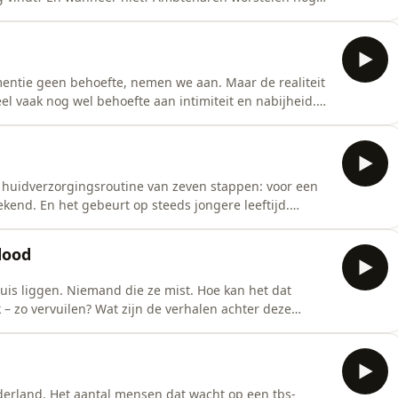
rzoek van I&O Research dat bijna de helft een moreel
an had betrekking op onrechtvaardig beleid. In ‘De
ntie geen behoefte, nemen we aan. Maar de realiteit
 vaak nog wel behoefte aan intimiteit en nabijheid.
ze daarmee om moeten gaan. Alles toestaan, of juist
nderwerp zelfs helemaal onder het tapijt geveegd. In
n huidverzorgingsroutine van zeven stappen: voor een
kend. En het gebeurt op steeds jongere leeftijd.
Hoe mooier, hoe gelukkiger. Aan wie spiegelen jongeren
en wanneer gaat het te ver? En hoe groot is de invloed
dood
is liggen. Niemand die ze mist. Hoe kan het dat
 zo vervuilen? Wat zijn de verhalen achter deze
igenlijk al te laat is – toch een mooie uitvaart te
ederland. Het aantal mensen dat wacht op een tbs-