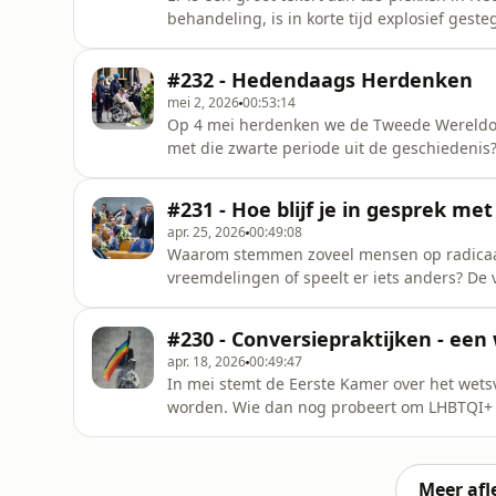
behandeling, is in korte tijd explosief ges
wachtlijst, vijf jaar geleden waren dat er nog maar 49. Dat betekent dat gede
een psychische stoornis, soms jaren in de 
#232 - Hedendaags Herdenken
voor henzelf én voor de
mei 2, 2026
00:53:14
Op 4 mei herdenken we de Tweede Wereldoor
met die zwarte periode uit de geschiedenis? Honger naar informatie is er zeker – oorlogsmusea 
herinneringscentra zien hun bezoekersaanta
Wereldoorlog zijn talloos, herdenkingen op 
#231 - Hoe blijf je in gesprek me
daar? En is in deze verha
apr. 25, 2026
00:49:08
Waarom stemmen zoveel mensen op radicaal-r
vreemdelingen of speelt er iets anders? De vader van hoogleraar politicologie Catherine de Vries
verruilde het CDA voor de PVV. De reden: de
het buurthuis. Catherine probeerde na jaren
#230 - Conversiepraktijken - ee
vader aan te gaan. Ze
apr. 18, 2026
00:49:47
In mei stemt de Eerste Kamer over het wets
worden. Wie dan nog probeert om LHBTQI+ j
persoon, riskeert een boete tot 25.000 euro of een ge
gemeenschappen botst het wetsvoorstel op 
werker niet mogen prat
Meer afl