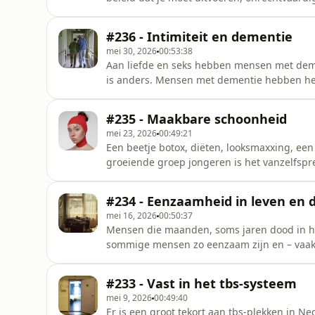
eens met die vragen. In 2024 bleek uit onde
vraagstuk had op werk. Bijna 60 procent daarv
#236 - Intimiteit en dementie
publieke tribune’
mei 30, 2026
00:53:38
Aan liefde en seks hebben mensen met deme
is anders. Mensen met dementie hebben heel
Verpleeghuizen worstelen met de vraag hoe 
duidelijke grenzen stellen? Soms wordt het o
#235 - Maakbare schoonheid
'De publieke tribune'
mei 23, 2026
00:49:21
Een beetje botox, diëten, looksmaxxing, ee
groeiende groep jongeren is het vanzelfspre
Sociale media spelen daarin een grote rol. 
hun uiterlijk? En wanneer is iets zelfzorg, 
#234 - Eenzaamheid in leven en 
van de schoonhei
mei 16, 2026
00:50:37
Mensen die maanden, soms jaren dood in hu
sommige mensen zo eenzaam zijn en – vaak –
tragiek? In veel grote steden zijn initiatieven om deze mensen toch te bereiken en iets van hun
eenzaamheid te verlichten. En hen – als het e
#233 - Vast in het tbs-systeem
geven. In 'De publieke trib
mei 9, 2026
00:49:40
Er is een groot tekort aan tbs-plekken in N