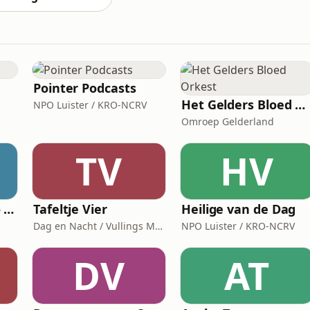
Pointer Podcasts
Het Gelders Bloed Orkest
NPO Luister / KRO-NCRV
Omroep Gelderland
TV
HV
Blues Moose Radio (Blues music)
Tafeltje Vier
Heilige van de Dag
Dag en Nacht / Vullings Media
NPO Luister / KRO-NCRV
DV
AT