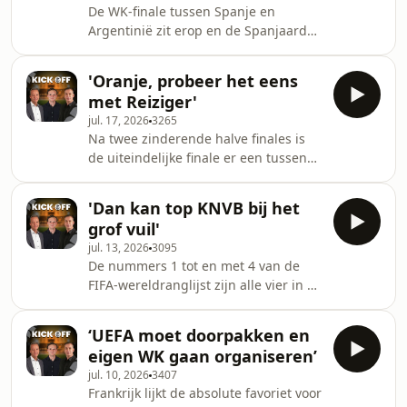
De WK-finale tussen Spanje en
natuurlijk de uithaal van Erik ten Hag
Argentinië zit erop en de Spanjaarden
naar het Nederlandse voetbal aan.
hebben aan het langste eind
Feyenoord lij
getrokken. In deze aflevering van de
'Oranje, probeer het eens
voetbalpodcast Kick-off bespreken
met Reiziger'
Valentijn Driessen, Jeroen Kapteijns
jul. 17, 2026
3265
en Tijmen Lensink onder meer de
Na twee zinderende halve finales is
opvallende halftime show, waar de
de uiteindelijke finale er een tussen
FIFA daar zeker moet ingrijpen en wat
Spanje en Argentinië. In een nieuwe
Cucurella gemeen heeft met de
aflevering van Kick-off Oranje
Argentijnen. Verder gaat het
'Dan kan top KNVB bij het
bespreken Valentijn Driessen, Mike
natuurlijk ook over al het nieuws
grof vuil'
Verweij, Jeroen Kapteijns en Hein
jul. 13, 2026
3095
Keijser wie de favoriet is voor deze
De nummers 1 tot en met 4 van de
wedstrijd. Ook bespreken de heren de
FIFA-wereldranglijst zijn alle vier in de
grootsheid van Messi, die in zijn
halve finales van het WK beland.
eentje de Argentijnen richting finale
Precies zoals de FIFA het vooraf had
schiet. Bij de Engelsen zijn de druiven
‘UEFA moet doorpakken en
gewild. Valentijn Driessen, Mike
zuur
eigen WK gaan organiseren’
Verweij, Pim Sedee en Hein Keijser
jul. 10, 2026
3407
bespreken in een nieuwe aflevering
Frankrijk lijkt de absolute favoriet voor
van Kick-off hoe deze prachtige