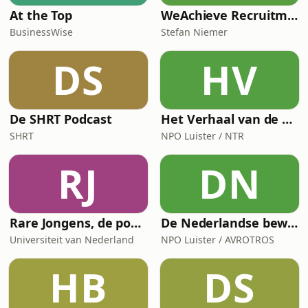
At the Top
WeAchieve Recruitment Marketing Podcast
BusinessWise
Stefan Niemer
DS
HV
De SHRT Podcast
Het Verhaal van de Schaal
SHRT
NPO Luister / NTR
RJ
DN
Rare Jongens, de podcast
De Nederlandse bewaaksters van Auschwitz
Universiteit van Nederland
NPO Luister / AVROTROS
HB
DS