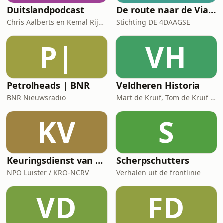
Duitslandpodcast
De route naar de Via Gladiola: de officiële podcast van de 4Daagse
Chris Aalberts en Kemal Rijken
Stichting DE 4DAAGSE
P|
VH
Petrolheads | BNR
Veldheren Historia
BNR Nieuwsradio
Mart de Kruif, Tom de Kruif / National Geographic Historia, Corti Media
KV
S
Keuringsdienst van Waarde
Scherpschutters
NPO Luister / KRO-NCRV
Verhalen uit de frontlinie
VD
FD