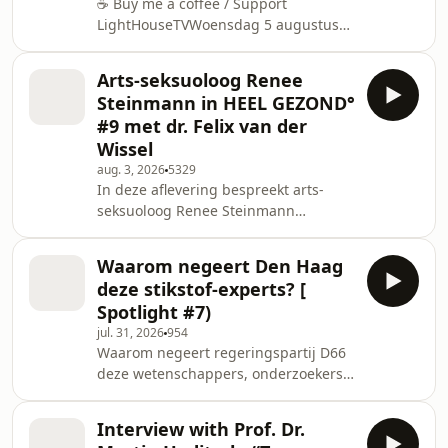
PM CET
☕ Buy me a coffee / Support
LightHouseTV‍Woensdag 5 augustus
om 19:00 uur:‍Vanavond in
LightHouseTV: De eerste aflevering
Arts-seksuoloog Renee
van ons nieuwe seizoen!‍Jan Nieboer –
Steinmann in HEEL GEZOND°
Windmolenactivist Jan Nieboer moest
#9 met dr. Felix van der
dit jaar na verschillende protestacties
Wissel
de gevangenis in en is sinds kort
aug. 3, 2026
5329
weer vrij. Vanavond vertelt hij zijn
In deze aflevering bespreekt arts-
persoonlijke verhaal.Jonathan Krispijn
seksuoloog Renee Steinmann
– Jonathan reisde naar Ceuta en Zuid-
seksualiteit die het louter functionele
Spanje nadat tien
overstijgt, namelijk als bron van
Waarom negeert Den Haag
levensenergie. Steinmann vertelt hoe
deze stikstof-experts? [
openheid en lichaamsbewustzijn
Spotlight #7)
prestatiedruk en schaamte
jul. 31, 2026
954
doorbreken en waarom een
Waarom negeert regeringspartij D66
holistische blik — van oude wijsheid
deze wetenschappers, onderzoekers
tot kwantumbiologie — essentieel is.
en stikstof-experts terwijl de D66-
Heling begint bij niet-weten,
Landbouwminister Van Essen schermt
kwetsbaarheid en écht voelen. Wil je
Interview with Prof. Dr.
met &apos;de wetenschap&apos; en
meer