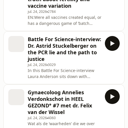
ontdekkingen over hoe emoties je
vaccine variation
immuunsysteem beïnvloeden. Kijk
jul. 24, 2026
2784
naar dit persoonlijke gesprek met
EN:Were all vaccines created equal, or
concrete gezondheidstips en een
has a dangerous game of ‘batch
nieuwe kijk op heling die voorbij losse
roulette’ been played? In this
specialismen gaat.Wil
interview, Dr Vibeke Manniche
Battle For Science-interview:
explains to biochemical ingeneer Ivor
Dr. Astrid Stuckelberger on
Cummins why her data on vaccine
the PCR lie and the path to
variations and fertility is shaking the
justice
dominant narrative to its core. From
jul. 24, 2026
3029
censored research to the shocking
In this Battle For Science-interview
silence surrounding adverse events in
Laura Anderson sits down with
children: according to Manniche,
whistleblower, scientist and health
science has lost
expert Astrid Stuckelberger to discuss
Gynaecoloog Annelies
the hidden realities of global health
Verdonkschot in HEEL
policy. Stuckelberger exposes the
GEZOND° #7 met dr. Felix
inner workings of international
van der Wissel
organizations, revealing what she
jul. 24, 2026
4060
claims is a coordinated effort to
Wat als de ‘waarheden’ die we over
mislead the public. She specifically