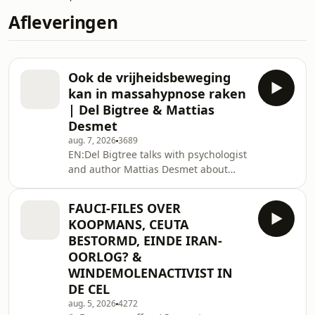
Afleveringen
Ook de vrijheidsbeweging
kan in massahypnose raken
| Del Bigtree & Mattias
Desmet
aug. 7, 2026
3689
EN:Del Bigtree talks with psychologist
and author Mattias Desmet about
mass formation, propaganda, and
how the COVID years are still shaping
​FAUCI-FILES OVER
society today. What if not only those in
KOOPMANS, CEUTA
power, but also the movements that
BESTORMD, EINDE IRAN-
oppose them, can become trapped in
OORLOG? &
fear, seeing others as enemies, and
WINDEMOLENACTIVIST IN
groupthink? Watch this powerful
conversation between two outspoken
DE CEL
thinkers from Friday, August 7 at 7:00
aug. 5, 2026
4272