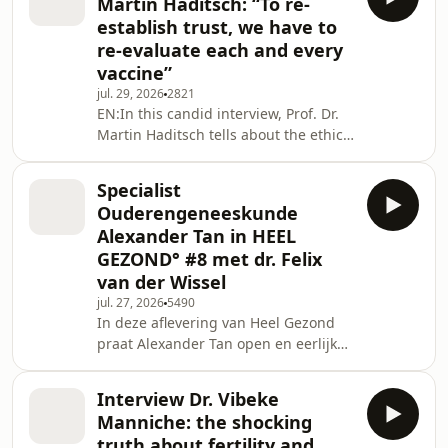
Martin Haditsch: “To re-
beweert &apos;met iedereen in
establish trust, we have to
gesprek&apos; te zijn geweest. Niets
re-evaluate each and every
blijkt minder waar. -------------------------
vaccine”
-----------------------📺 Bekijk online de
première terug van &apos;De Stilte
jul. 29, 2026
2821
EN:In this candid interview, Prof. Dr.
Schreeuwt&apos;:
Martin Haditsch tells about the ethical
https://tinyurl.com/de
dilemma science and healthcare have
found themselves in since the corona
Specialist
crisis. According to Haditsch, leading
Ouderengeneeskunde
medical journals have been bribed,
Alexander Tan in HEEL
and every vaccine must be re-
GEZOND° #8 met dr. Felix
evaluated to restore trust in
van der Wissel
healthcare. Despite the fact that he
could have made a fortune from
jul. 27, 2026
5490
In deze aflevering van Heel Gezond
coronavirus vaccinations, he refused
praat Alexander Tan open en eerlijk
to adminis
over wat écht achter ziekte schuilt: de
verbinding tussen geest en lichaam.
Interview Dr. Vibeke
Van eeuwenoude geneeskundige
Manniche: the shocking
inzichten tot wetenschappelijke
truth about fertility and