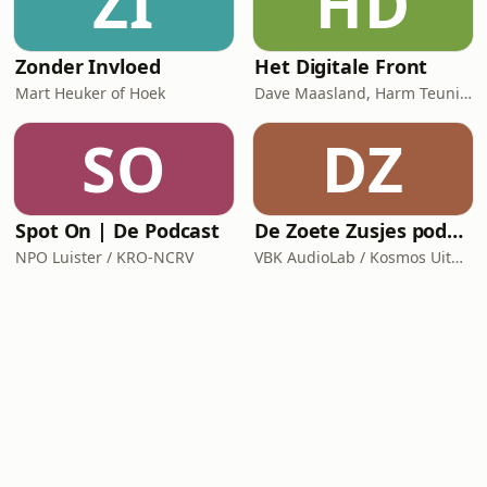
ZI
HD
Zonder Invloed
Het Digitale Front
Mart Heuker of Hoek
Dave Maasland, Harm Teunis / Corti Media
SO
DZ
Spot On | De Podcast
De Zoete Zusjes podcast
NPO Luister / KRO-NCRV
VBK AudioLab / Kosmos Uitgevers