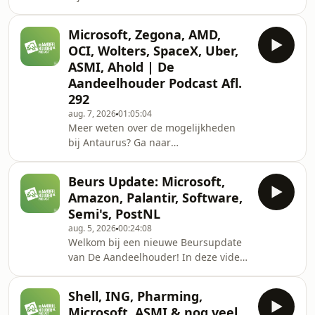
https://antaurus.nl/antaurus-ai-tech-
fund/?
Microsoft, Zegona, AMD,
_gl=1*1lh0f3s*_up*MQ..*_gs*MQ..&amp;gclid=C
OCI, Wolters, SpaceX, Uber,
iDZxwOTBoCAbsQAvD_BwE&amp;gbraid=0AAAAAqLy
ASMI, Ahold | De
YzsIepUcy25K5W_UdQjCQCIn de
Aandeelhouder Podcast Afl.
wekelijkse podcast van De
292
Aandeelhouder ontvangt Nico Inberg
diverse experts uit de financiële
aug. 7, 2026
01:05:04
Meer weten over de mogelijkheden
wereld om te praten ov
bij Antaurus? Ga naar
https://antaurus.nl/antaurus-ai-tech-
fund/?
Beurs Update: Microsoft,
_gl=1*1lh0f3s*_up*MQ..*_gs*MQ..&amp;gclid=C
Amazon, Palantir, Software,
iDZxwOTBoCAbsQAvD_BwE&amp;gbraid=0AAAAAqLy
Semi's, PostNL
YzsIepUcy25K5W_UdQjCQCIn de
aug. 5, 2026
00:24:08
wekelijkse podcast van De
Welkom bij een nieuwe Beursupdate
Aandeelhouder ontvangt Nico Inberg
van De Aandeelhouder! In deze video
diverse experts uit de financiële
bespreken Nico Inberg en Jordy
wereld om te praten ov
Beuving de belangrijkste
Shell, ING, Pharming,
ontwikkelingen op de financiële
Microsoft, ASMI & nog veel