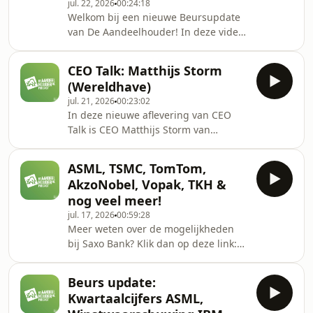
jul. 22, 2026
00:24:18
HALO-platform, het nieuwe Customer
Welkom bij een nieuwe Beursupdate
Context Platform en de benoeming tot
van De Aandeelhouder! In deze video
Premier Partner bij Meta. De
bespreken Nico Inberg en Jordy
halfjaarcijfers kun je hier
Beuving de belangrijkste
vinden:https:
CEO Talk: Matthijs Storm
ontwikkelingen op de financiële
(Wereldhave)
markten.We kijken uitgebreid naar de
jul. 21, 2026
00:23:02
minicorrectie in de halfgeleidersector
In deze nieuwe aflevering van CEO
(semi’s), de terugval bij Photonics, en
Talk is CEO Matthijs Storm van
de laatste ontwikkelingen rondom
Wereldhave onze gast. Met Matthijs
Wereldhave en CM.com. Daarnaast
praten we onder andere over de
blikken we vooruit op het komende
ASML, TSMC, TomTom,
halfjaarcijfers, dividendrendement en
cijferseizoen en bespreken
AkzoNobel, Vopak, TKH &
de schuldgraad.Bekijk hier de half-
nog veel meer!
year results
jul. 17, 2026
00:59:28
2026:https://www.wereldhave.com/news/wereldhav
Meer weten over de mogelijkheden
h1-2026-resultsHieronder vind je een
bij Saxo Bank? Klik dan op deze link:
tijdslijn met onderwerpen:00:00 -
https://refer.saxo/DeAandeelHouderMeer
02:36 Opening02:36 - 06:20 Highlights
info over de mogelijkheden bij
H1 202606:20 - 08:00 Winke
Beurs update:
Kraken? Ga
Kwartaalcijfers ASML,
naar:https://www.kraken.com/nl-