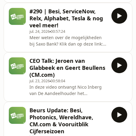
stand van zaken bij de Belgische
portefeuille. Daarnaast blikken we
aandelen. Na een inleiding over de
vooruit op het komende cijferseizoen.
#290 | Besi, ServiceNow,
macro-economische omstandigheden
Relx, Alphabet, Tesla & nog
bespreken we met Stefaan zes
veel meer!
Belgische aandelen uit zijn
jul. 24, 2026
00:57:24
ProBeleggen portefeuille. 00:00 -
Meer weten over de mogelijkheden
16:14 Macrorondje16:14 - 18:19
bij Saxo Bank? Klik dan op deze link:
Portefeuille ProBeleggen Stefaan18:19
https://refer.saxo/DeAandeelHouderMeer
- 22:55 X-FAB22:55 - 28:01 IBA28:01 -
info over de mogelijkheden bij
32:46 Umicore32:46 - 38:34 Tubize38:
CEO Talk: Jeroen van
Kraken? Ga
Glabbeek en Geert Beullens
naar:https://www.kraken.com/nl-
(CM.com)
nl/ Boek Buffett &amp; Co bestellen?
jul. 23, 2026
00:58:04
https://www.borgerhoff-
In deze video ontvangt Nico Inberg
lamberigts.be/shop/boeken/buffett-
van De Aandeelhouder het
coKortingscode: AANDEELHOUDERLid
management van CM.com; CEO
worden van de aandeelhouder? Ga
Jeroen van Glabbeek en CFO Geert
naar: https://www.deaandeelhouder.nl/premium/ N
Beurs Update: Besi,
Beullens. Met Jeroen en Geert praat
lid worde
Photonics, Wereldhave,
Nico over verleden, heden en de
CM.com & Vooruitblik
toekomst van CM.com. Uiteraard
Cijferseizoen
komen aan bod de halfjaarcijfers , het