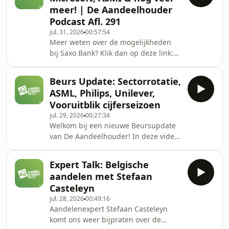
markten.We beginnen met een
meer! | De Aandeelhouder
algemene blik naar de beurs, gevolgd
Podcast Afl. 291
door de comeback van hyperscales
jul. 31, 2026
00:57:54
&amp; big tech. Hierna kijken we naar
Meer weten over de mogelijkheden
de AEX die door de 1100 punten
bij Saxo Bank? Klik dan op deze link:
schiet. Na de reclame blikken we
https://refer.saxo/DeAandeelHouderMeer
terug op de afgelopen PostNL cijfers,
info over de mogelijkheden bij
kijk
Beurs Update: Sectorrotatie,
Kraken? Ga
ASML, Philips, Unilever,
naar:https://www.kraken.com/nl-nl/
Vooruitblik cijferseizoen
Boek Buffett &amp; Co bestellen?
jul. 29, 2026
00:27:34
https://www.borgerhoff-
Welkom bij een nieuwe Beursupdate
lamberigts.be/shop/boeken/buffett-
van De Aandeelhouder! In deze video
coKortingscode: AANDEELHOUDERLid
bespreken Nico Inberg en Jordy
worden van de aandeelhouder? Ga
Beuving de belangrijkste
naar:
Expert Talk: Belgische
ontwikkelingen op de financiële
https://www.deaandeelhouder.nl/premium/
aandelen met Stefaan
markten.We kijken uitgebreid naar de
Nu lid worde
Casteleyn
rotatie van de semiconductor naar de
jul. 28, 2026
00:49:16
softwareaandelen. Bovendien
Aandelenexpert Stefaan Casteleyn
besteden we aandacht aan Philips,
komt ons weer bijpraten over de
Unilever, Jordy&#39;s ProBeleggen