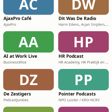
AC
DW
AjaxPro Café
Dit Was De Radio
AjaxPro
Harm Edens, Arjan Snijders, Ron Vergouwen
AA
HP
AI at Work Live
HR Podcast
BusinessWise
HR Academy, HR Praktijk en CHRO
DZ
PP
De Zestigers
Pointer Podcasts
PodcastJunkies
NPO Luister / KRO-NCRV