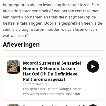
hoogtepunten uit een leven lang literatuur lezen. Elke
aflevering staat een boek of een oeuvre centraal, met
een nadruk op namen en titels die niet (meer) op de
bestsellertafels liggen. Door alle gesprekken heen is de
centrale vraag: waarom houden we van lezen én van
wat we lezen?
Afleveringen
Moord! Suspense! Sensatie!
Heinen & Heinen Lossen
Het Op! Of: De Definitieve
Politieromanspecial
jul. 22, 2026
2:16:28
Een genre dat Heinen &amp; Heinen
een warm hart toedragen, maar dat
er tot op heden wat karig van af kwam
in Boeken voor Lezers, is dat van de