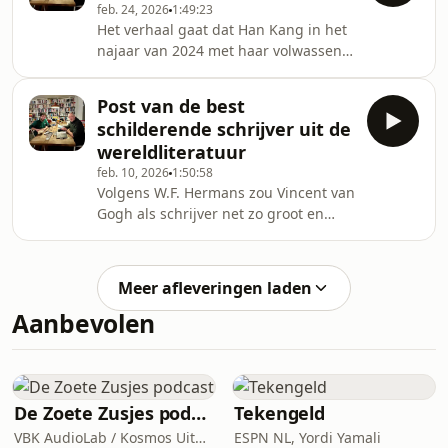
feb. 24, 2026
1:49:23
bespreken we het bijna complete
Het verhaal gaat dat Han Kang in het
oeuvre van deze gedeelde
najaar van 2024 met haar volwassen
favoriet.Doen we dat uitvoerig?
zoon zat te eten toen de telefoon
Ja.Hebben we daarvoor aan twee uur
ging. Aan de andere kant van de lijn
genoeg? Natúúrlijk niet.Een podcast
Post van de best
bevond zich een hoge ome van het
over een eclips op Elba, o
schilderende schrijver uit de
Nobelprijscomité die haar in zijn in
wereldliteratuur
Scandinavisch-Engels hartelijk
feb. 10, 2026
1:50:58
feliciteerde met de Nobelprijs voor de
Volgens W.F. Hermans zou Vincent van
Literatuur. Han Kang hing op,
Gogh als schrijver net zo groot en
controleerde op internet of het
beroemd hebben kunnen worden als
inderdaad waar was, zette vervolgens
hij (postuum) als schilder werd. En
haar telefoon uit
hoewel Van Gogh zich voor zover wij
Meer afleveringen laden
weten nooit aan fictie heeft gewaagd,
Aanbevolen
doet de kwaliteit van de honderden
brieven die van hem zijn overgeleverd
vermoeden dat Hermans gelijk had:
Van Goghs correspondentie, die nooit
bedoeld was om door iemand anders
De Zoete Zusjes podcast
Tekengeld
gelezen
VBK AudioLab / Kosmos Uitgevers
ESPN NL, Yordi Yamali