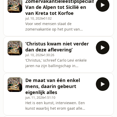
Zomervakantieleestipspecial!
politieroman. De ene Heinen las er
Van de Alpen tot Sicilië en
duizenden, en de andere Heinen
van Kreta tot Korfoe
schreef er zijn bachelorscriptie
jul. 10, 2026
51:02
over.Dat het op een dag zou leiden tot
Voor veel mensen staat de
een special over de beste
zomervakantie op het punt van
politieromans, lag voor de hand.Dat
beginnen. Auto’s worden ingepakt,
het een eindeloze aflevering zou
online incheckprocedures worden
worden die toch nog veel
‘Christus kwam niet verder
scheldend doorlopen, kappers
dan deze aflevering’
worden bezocht en boeken worden
jul. 10, 2026
1:30:26
geselecteerd op hun
‘Christus,’ schreef Carlo Levi enkele
zwembadgeschiktheid en hun
jaren na zijn ballingschap in
strandlakenpotentie. Elke krant, elke
Basilicata, terwijl de oorlog inmiddels
site, elke boekhandel stelt uit alle
was losgebarsten, ‘is nooit tot hier
macht zomerlijstjes samen. Dit mag je
De maat van één enkel
gekomen, de tijd is hier niet
niet missen! En: dit is echt iets voor
mens, daarin gebeurt
doorgedrongen, noch het individu,
jou!Boeken voor Le
eigenlijk alles
noch de hoop, noch het causaal
jun. 11, 2026
1:51:10
verband tussen oorzaak en gevolg, de
Het is een kunst, interviewen. Een
rede en de Geschiedenis.’Levi
kunst waarbij het erom gaat alle
herinnerde zich zijn jaren in
soorten mensen precies dat te vragen
Basilicata nog precies. En over wat je