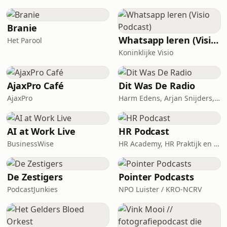
Branie
Whatsapp leren (Visio Podcast)
Het Parool
Koninklijke Visio
AjaxPro Café
Dit Was De Radio
AjaxPro
Harm Edens, Arjan Snijders, Ron Vergouwen
AI at Work Live
HR Podcast
BusinessWise
HR Academy, HR Praktijk en CHRO
De Zestigers
Pointer Podcasts
PodcastJunkies
NPO Luister / KRO-NCRV