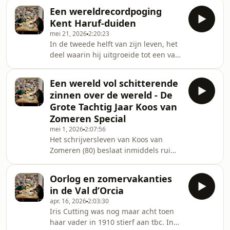
waarop ze eigenlijk geen antwoord
je herinnert en wat tuss
Een wereldrecordpoging
willen geven, en ze langzaam maar
Kent Haruf-duiden
zeker toch een antwoord te
mei 21, 2026
2:20:23
ontfutselen, zonder dat dat
In de tweede helft van zijn leven, het
ontfutselen op ontfutselen lijkt
deel waarin hij uitgroeide tot een van
natuurlijk. Wie zo goed kan
de beste Amerikaanse schrijvers van
interviewen dat mensen precies
zijn generatie, bewoonde Kent Haruf
datgene zeggen wat het dichtst bij
Een wereld vol schitterende
in een dorp in de bergen van
hun hart ligt, heeft geen noodgrepen
zinnen over de wereld - De
Colorado een huis met een flinke tuin.
nodig. D
Grote Tachtig Jaar Koos van
In die tuin stond een tuinhuisje, zijn
Zomeren Special
schrijfhuisje. Daar werkte hij elke dag,
mei 1, 2026
2:07:56
op een typmachine, want de moderne
Het schrijversleven van Koos van
tijd gleed bijna ongemerkt aan Haruf
Zomeren (80) beslaat inmiddels ruim
en zijn personages voorbij. Ee
zestig jaar. Hij debuteerde op zijn
achttiende, en schreef sindsdien een
Oorlog en zomervakanties
spectaculair veelvormig oeuvre bij
in de Val d’Orcia
elkaar. Van poëzie tot detectives, van
apr. 16, 2026
2:03:30
klassieke romans tot postmoderne
Iris Cutting was nog maar acht toen
fictie, van dagboeken tot historische
haar vader in 1910 stierf aan tbc. In
non-fictie, van journalistiek en