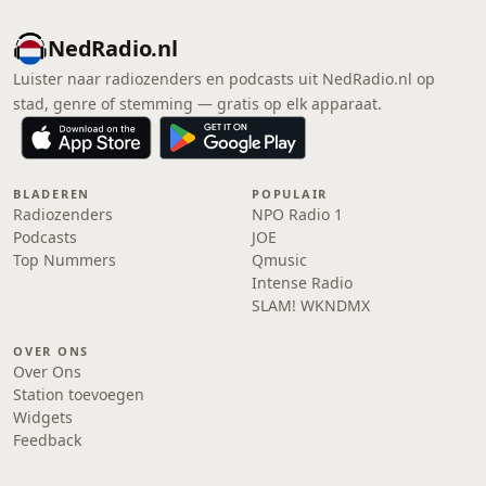
NedRadio.nl
Luister naar radiozenders en podcasts uit NedRadio.nl op
stad, genre of stemming — gratis op elk apparaat.
BLADEREN
POPULAIR
Radiozenders
NPO Radio 1
Podcasts
JOE
Top Nummers
Qmusic
Intense Radio
SLAM! WKNDMX
OVER ONS
Over Ons
Station toevoegen
Widgets
Feedback