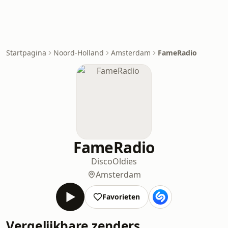
Startpagina
Noord-Holland
Amsterdam
FameRadio
FameRadio
Disco
Oldies
Amsterdam
Favorieten
Vergelijkbare zenders