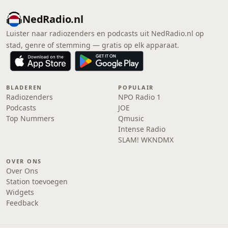
NedRadio.nl
Luister naar radiozenders en podcasts uit NedRadio.nl op
stad, genre of stemming — gratis op elk apparaat.
BLADEREN
POPULAIR
Radiozenders
NPO Radio 1
Podcasts
JOE
Top Nummers
Qmusic
Intense Radio
SLAM! WKNDMX
OVER ONS
Over Ons
Station toevoegen
Widgets
Feedback