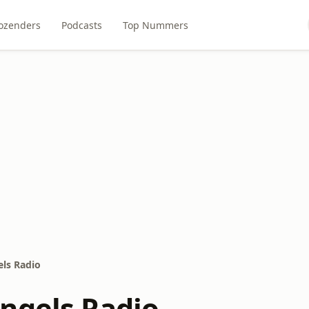
ozenders
Podcasts
Top Nummers
ls Radio
ngels Radio