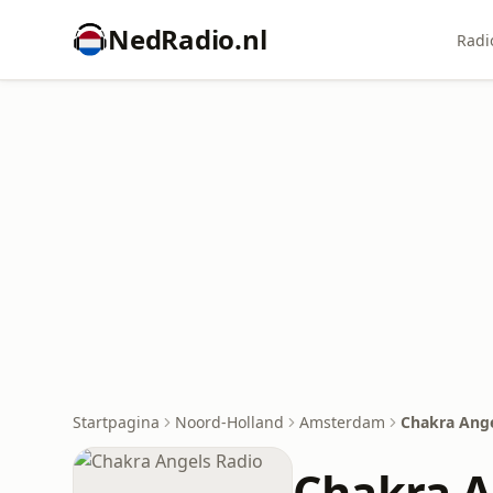
NedRadio.nl
Radi
Startpagina
Noord-Holland
Amsterdam
Chakra Ange
Chakra A