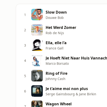
Slow Down
1
Douwe Bob
Het Werd Zomer
2
Rob de Nijs
Ella, elle l'a
3
France Gall
Je Hoeft Niet Naar Huis Vannac
4
Marco Borsato
Ring of Fire
5
Johnny Cash
Je t'aime moi non plus
6
Serge Gainsbourg & Jane Birkin
Wagon Wheel
7