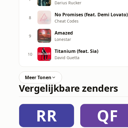
Darius Rucker
No Promises (feat. Demi Lovato)
8
Cheat Codes
Amazed
9
Lonestar
Titanium (feat. Sia)
10
David Guetta
Meer Tonen
Vergelijkbare zenders
RR
QF