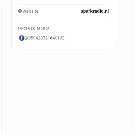
Website
sparkradio.nl
SOCIALE MEDIA
@959428721640103