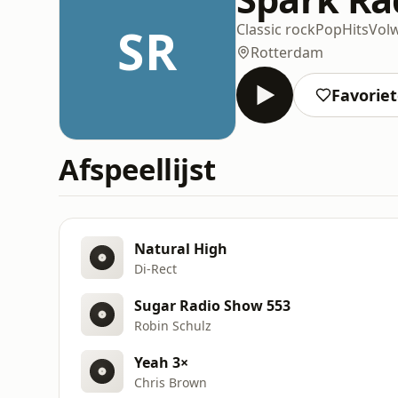
SR
Classic rock
Pop
Hits
Vol
Rotterdam
Favorie
Afspeellijst
Natural High
Di‐Rect
Sugar Radio Show 553
Robin Schulz
Yeah 3×
Chris Brown