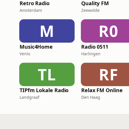
Retro Radio
Quality FM
Amsterdam
Zeewolde
M
R0
Music4Home
Radio 0511
Venlo
Harlingen
TL
RF
TIPfm Lokale Radio
Relax FM Online
Landgraaf
Den Haag