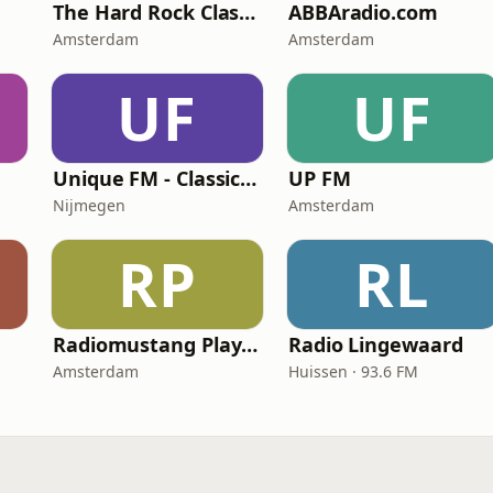
The Hard Rock Classic Rock Stream Of Radio Highway Pirates
ABBAradio.com
Amsterdam
Amsterdam
UF
UF
Unique FM - Classic Rock
UP FM
Nijmegen
Amsterdam
RP
RL
Radiomustang Playback
Radio Lingewaard
Amsterdam
Huissen · 93.6 FM