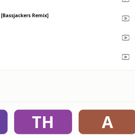
 [Bassjackers Remix]
TH
A