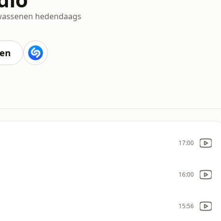
wassenen hedendaags
ten
17:00
16:00
15:56