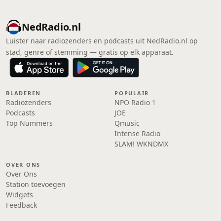
NedRadio.nl
Luister naar radiozenders en podcasts uit NedRadio.nl op
stad, genre of stemming — gratis op elk apparaat.
BLADEREN
POPULAIR
Radiozenders
NPO Radio 1
Podcasts
JOE
Top Nummers
Qmusic
Intense Radio
SLAM! WKNDMX
OVER ONS
Over Ons
Station toevoegen
Widgets
Feedback