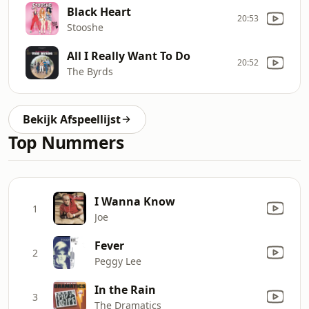
Black Heart
20:53
Stooshe
All I Really Want To Do
20:52
The Byrds
Bekijk Afspeellijst
Top Nummers
I Wanna Know
1
Joe
Fever
2
Peggy Lee
In the Rain
3
The Dramatics