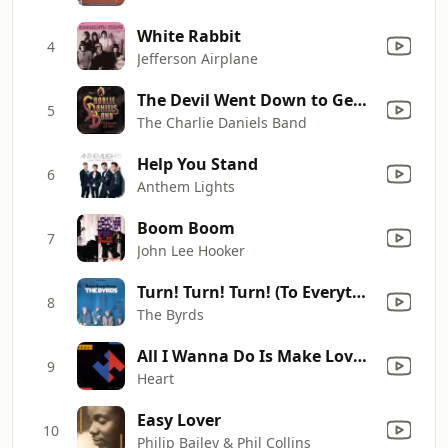
White Rabbit
4
Jefferson Airplane
The Devil Went Down to Georgia
5
The Charlie Daniels Band
Help You Stand
6
Anthem Lights
Boom Boom
7
John Lee Hooker
Turn! Turn! Turn! (To Everything There Is a Season)
8
The Byrds
All I Wanna Do Is Make Love to You
9
Heart
Easy Lover
10
Philip Bailey & Phil Collins