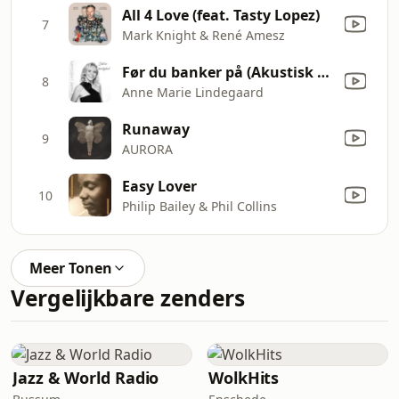
All 4 Love (feat. Tasty Lopez)
7
Mark Knight & René Amesz
Før du banker på (Akustisk bonus-track)
8
Anne Marie Lindegaard
Runaway
9
AURORA
Easy Lover
10
Philip Bailey & Phil Collins
Meer Tonen
Vergelijkbare zenders
Jazz & World Radio
WolkHits