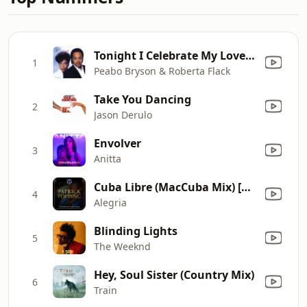
Tonight I Celebrate My Love (feat. Roberta Flack)
1
Peabo Bryson & Roberta Flack
Take You Dancing
2
Jason Derulo
Envolver
3
Anitta
Cuba Libre (MacCuba Mix) [Mixed]
4
Alegria
Blinding Lights
5
The Weeknd
Hey, Soul Sister (Country Mix)
6
Train