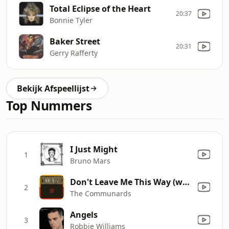
Total Eclipse of the Heart
20:37
Bonnie Tyler
Baker Street
20:31
Gerry Rafferty
Bekijk Afspeellijst
Top Nummers
I Just Might
1
Bruno Mars
Don't Leave Me This Way (with Sarah Jane Morris) [feat. Sarah Jane Morris]
2
The Communards
Angels
3
Robbie Williams