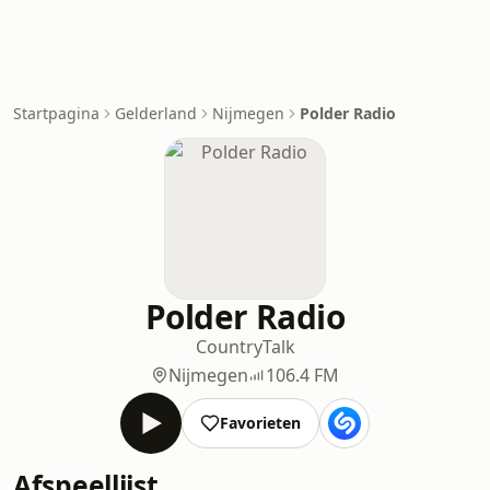
Startpagina
Gelderland
Nijmegen
Polder Radio
Polder Radio
Country
Talk
Nijmegen
106.4 FM
Favorieten
Afspeellijst