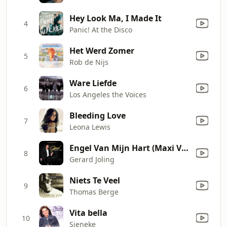
Hey Look Ma, I Made It
4
Panic! At the Disco
Het Werd Zomer
5
Rob de Nijs
Ware Liefde
6
Los Angeles the Voices
Bleeding Love
7
Leona Lewis
Engel Van Mijn Hart (Maxi Versie)
8
Gerard Joling
Niets Te Veel
9
Thomas Berge
Vita bella
10
Sieneke